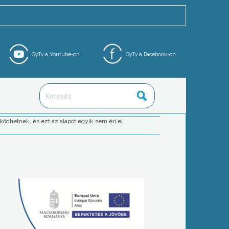
GyTv a Youtube-on
GyTv a Facebook-on
ödhetnek, és ezt az alapot egyik sem éri el