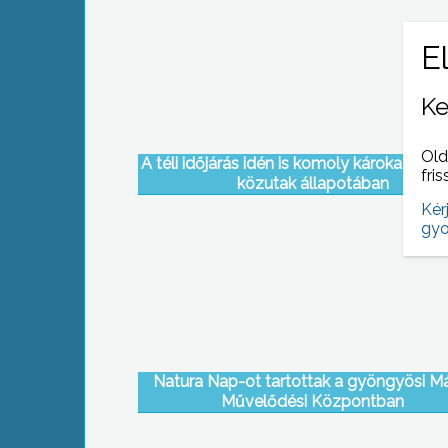
Gyöngyös és Halász közötti úton egy felb
autóhoz riasztották a rend őreit
Ke
Old
A téli időjárás idén is komoly károkat oko
fris
közutak állapotában
Kér
gyo
Natura Nap-ot tartottak a gyöngyösi M
Művelődési Központban