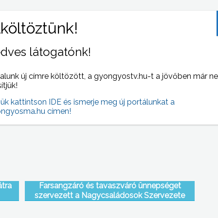
orult
dves látogatónk!
alunk új címre költözött, a gyongyostv.hu-t a jövőben már n
zott a
Ha a Hospinvest nyer, többségükben
sítjük!
megtagadják a munkát az egri kórház dolgozói
jük kattintson IDE és ismerje meg új portálunkat a
ngyosma.hu címen!
átra
Farsangzáró és tavaszváró ünnepséget
szervezett a Nagycsaládosok Szervezete
Nagyrédén