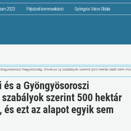
rium 2023
Pályázati kommunikáció
Gyöngyös Város Oldala
öngyösoroszi hegyközség, mivel az új szabályok szerint 500 hektár alatt nem műk
 és a Gyöngyösoroszi
 szabályok szerint 500 hektár
 és ezt az alapot egyik sem