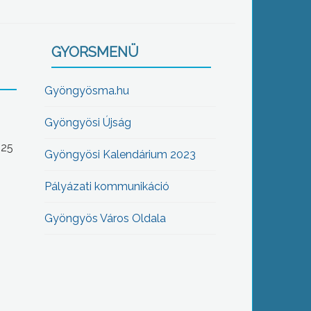
GYORSMENÜ
Gyöngyösma.hu
Gyöngyösi Újság
-25
Gyöngyösi Kalendárium 2023
Pályázati kommunikáció
Gyöngyös Város Oldala