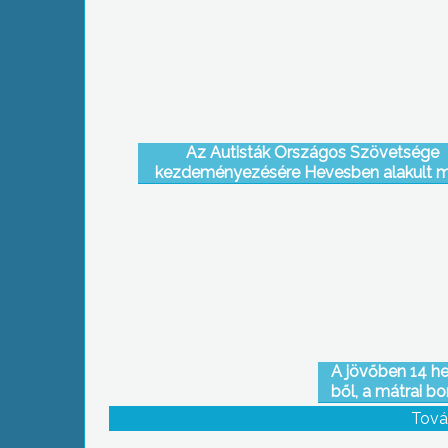
Az Autisták Országos Szövetsége
kezdeményezésére Hevesben alakult 
először a szervezet megyei szekciója Aut
Heves Megyei Egyesülete néven
A jövőben 14 h
ből, a mátrai bo
Mátrai Hegykö
Tová