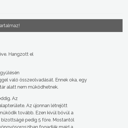
tartalmaz!
éve. Hangzott el
zgyűlésén
el való összeolvadását. Ennek oka, egy
ektár alatt nem működhetnek.
ddig. Az
lapterülete. Az újonnan létrejött
ködik tovább. Ezen kívül bővül a
 bizottságé pedig 5 főre. Mostantól
Gyöngyösorosziban fogadják majd a