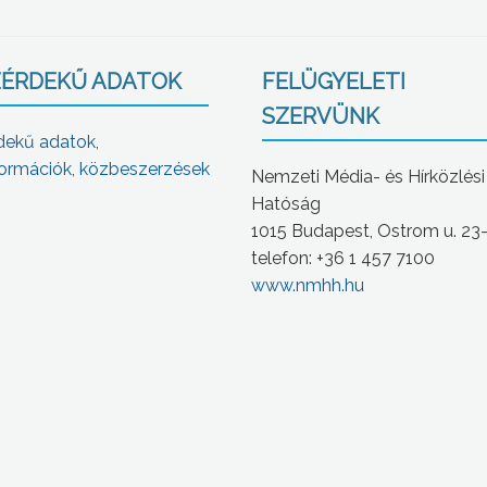
ÉRDEKŰ ADATOK
FELÜGYELETI
SZERVÜNK
dekű adatok,
ormációk, közbeszerzések
Nemzeti Média- és Hírközlési
Hatóság
1015 Budapest, Ostrom u. 23
telefon: +36 1 457 7100
www.nmhh.hu