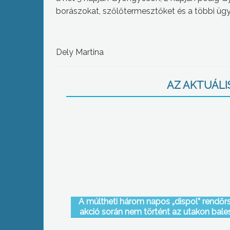
borászokat, szőlőtermesztőket és a többi ügy
Dely Martina
AZ AKTUÁLIS
A múltheti három napos „dispol” rendőr
akció során nem történt az utakon bales
viszont kedden, a kora délutáni órákba