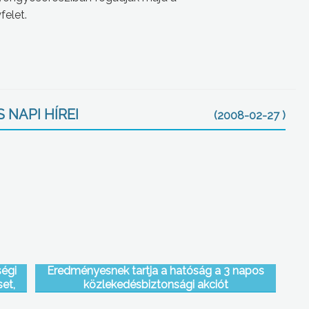
felet.
 NAPI HÍREI
(2008-02-27 )
ségi
Eredményesnek tartja a hatóság a 3 napos
et,
közlekedésbiztonsági akciót
n a