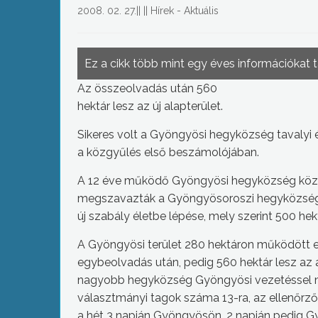
2008. 02. 27.
||
||
Hírek - Aktuális
Ez a cikk több mint egy éves információkat 
Az összeolvadás után 560
hektár lesz az új alapterület.
Sikeres volt a Gyöngyösi hegyközség tavalyi 
a közgyűlés első beszámolójában.
A 12 éve működő Gyöngyösi hegyközség kö
megszavazták a Gyöngyösoroszi hegyközségg
új szabály életbe lépése, mely szerint 500 h
A Gyöngyösi terület 280 hektáron működött e
egybeolvadás után, pedig 560 hektár lesz az a
nagyobb hegyközség Gyöngyösi vezetéssel mű
választmányi tagok száma 13-ra, az ellenőrző
a hét 3 napján Gyöngyösön, 2 napján pedig 