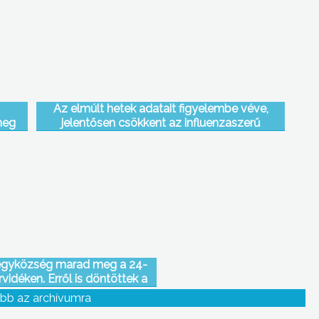
Az elmúlt hetek adatait figyelembe véve,
meg
jelentősen csökkent az influenzaszerű
isták
megbetegedések száma térségünkben
egyközség marad meg a 24-
rvidéken. Erről is döntöttek a
zségi Tanács Közgyűlésén
bb az archívumra