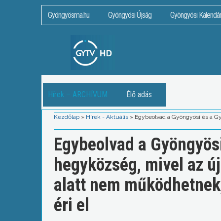
Gyöngyösma.hu
Gyöngyösi Újság
Gyöngyösi Kalendá
Hírek – ARCHÍVUM
Élő adás
Kezdőlap
»
Hírek - Aktuális
»
Egybeolvad a Gyöngyösi és a Gy
Egybeolvad a Gyöngyösi
hegyközség, mivel az új
alatt nem működhetnek,
éri el