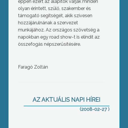
éppen ezért az alapítók várják minden
olyan érintett, szülő, szakember és
támogató segítségét, akik szívesen
hozzájárulnának a szervezet
munkájához. Az országos szövetség a
napokban egy road show-t is elindít az
összefogás népszerűsítésére.
Egybeolvad a Gyöngyösi és a
Faragó Zoltán
Gyöngyösoroszi hegyközség, mivel az
új szabályok szerint 500 hektár alatt
nem működhetnek, és ezt az alapot
egyik sem éri el
AZ AKTUÁLIS NAPI HÍREI
(2008-02-27 )
A múltheti három napos „dispol”
rendőrségi akció során nem történt az
utakon baleset, viszont kedden, a kora