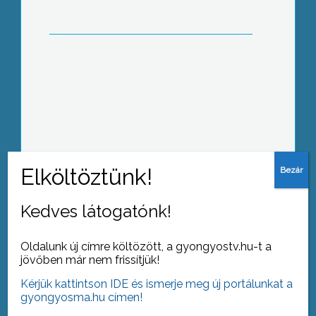
Ha a Hospinvest nyer, többségükben
megtagadják a munkát az egri kórház
dolgozói
Natura Nap-ot tartottak a gyöngyösi
Mátra Művelődési Központban
Kedves látogatónk!
Oldalunk új címre költözött, a gyongyostv.hu-t a
jövőben már nem frissítjük!
Kérjük kattintson IDE és ismerje meg új portálunkat a
Farsangzáró és tavaszváró
gyongyosma.hu címen!
ünnepséget szervezett a