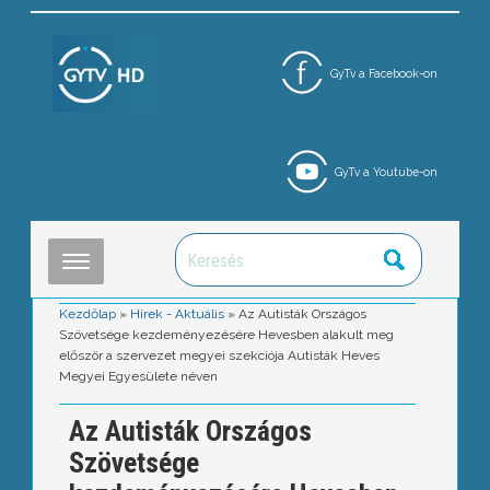
GyTv a Facebook-on
GyTv a Youtube-on
Kezdőlap
»
Hírek - Aktuális
»
Az Autisták Országos
Szövetsége kezdeményezésére Hevesben alakult meg
először a szervezet megyei szekciója Autisták Heves
Megyei Egyesülete néven
Az Autisták Országos
Szövetsége