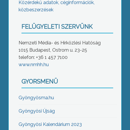
Közérdekű adatok, céginformációk,
közbeszerzések
FELÜGYELETI SZERVÜNK
Nemzeti Média- és Hírközlési Hatóság
1015 Budapest, Ostrom u. 23-25
telefon: +36 1 457 7100
www.nmhh.hu
GYORSMENÜ
Gyöngyösma.hu
Gyöngyösi Újság
Gyöngyösi Kalendárium 2023