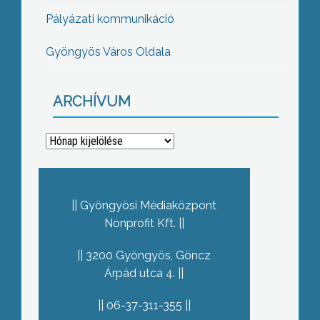
Pályázati kommunikáció
Gyöngyös Város Oldala
ARCHÍVUM
Archívum
Gyöngyösi Médiaközpont
Nonprofit Kft.
3200 Gyöngyös, Göncz
Árpád utca 4.
06-37-311-355