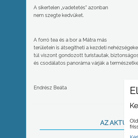
A sikertelen „vadetetés” azonban
nem szegte kedvüket.
A forró tea és a bor a Mátra más
területein is átsegítheti a kezdeti nehézségek
túl viszont gondozott turistautak, biztonságo
és csodálatos panoráma várják a természetke
Endrész Beáta
Ke
Old
AZ AKTUÁLIS
fris
Kér