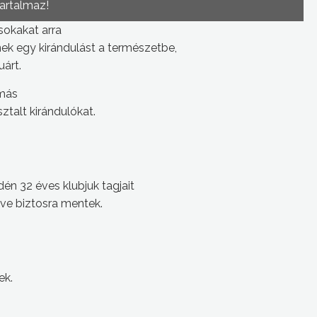
tartalmaz!
sokakat arra
nek egy kirándulást a természetbe,
uárt.
 más
sztalt kirándulókat.
dén 32 éves klubjuk tagjait
tve biztosra mentek.
ek.