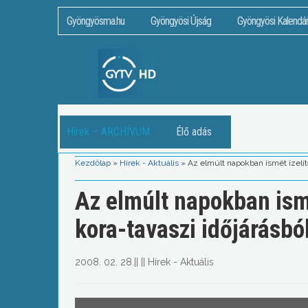
Gyöngyösma.hu
Gyöngyösi Újság
Gyöngyösi Kalendá
Hírek – ARCHÍVUM
Élő adás
Kezdőlap
»
Hírek - Aktuális
»
Az elmúlt napokban ismét ízelít
Az elmúlt napokban ismé
kora-tavaszi időjárásbó
2008. 02. 28.
||
||
Hírek - Aktuális