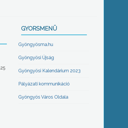
GYORSMENÜ
Gyöngyösma.hu
Gyöngyösi Újság
-25
Gyöngyösi Kalendárium 2023
Pályázati kommunikáció
Gyöngyös Város Oldala