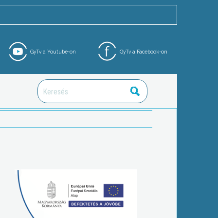
GyTv a Youtube-on
GyTv a Facebook-on