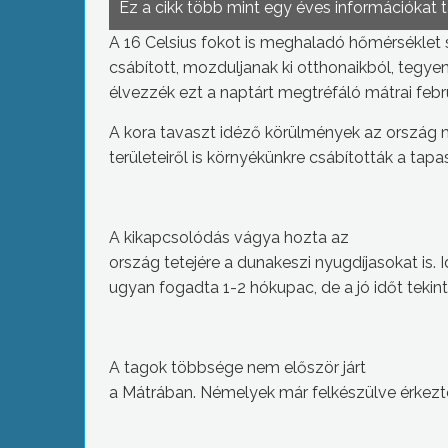
Ez a cikk több mint egy éves információkat 
A 16 Celsius fokot is meghaladó hőmérséklet 
csábított, mozduljanak ki otthonaikból, tegye
élvezzék ezt a naptárt megtréfáló mátrai febr
A kora tavaszt idéző körülmények az ország
területeiről is környékünkre csábították a tapa
A kikapcsolódás vágya hozta az
ország tetejére a dunakeszi nyugdíjasokat is. I
ugyan fogadta 1-2 hókupac, de a jó időt tekin
A tagok többsége nem először járt
a Mátrában. Némelyek már felkészülve érkezt