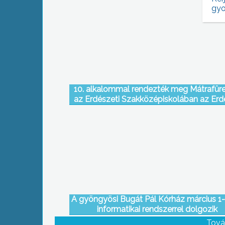
gyo
10. alkalommal rendezték meg Mátrafür
az Erdészeti Szakközépiskolában az Erd
Vadász bált
A gyöngyösi Bugát Pál Kórház március 1-t
informatikai rendszerrel dolgozik
Tová