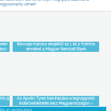
ngyosma.hu címen!
eden
Bevonja március elsejétől az 1 és 2 forintos
ész-
érméket a Magyar Nemzeti Bank
ől új
Az Apollo Tyres beruházása a legnagyobb
indiai befektetés lesz Magyarországon –
hangsúlyozta mai gyöngyösi látogatásán
bb az archívumra