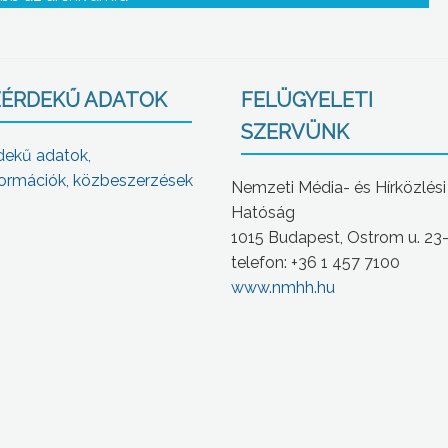
Ranjit Rae, India magyarországi nagykövete
ÉRDEKŰ ADATOK
FELÜGYELETI
SZERVÜNK
dekű adatok,
ormációk, közbeszerzések
Nemzeti Média- és Hírközlési
Hatóság
1015 Budapest, Ostrom u. 23
telefon: +36 1 457 7100
www.nmhh.hu