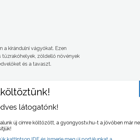
en a kirándulni vágyókat. Ezen
s tűzrakóhelyek, zöldellő növények
dvelőket és a tavaszt.
dves látogatónk!
alunk új címre költözött, a gyongyostv.hu-t a jövőben már n
 NAPI HÍREI
(2008-02-28 )
sítjük!
jük kattintson IDE és ismerje meg új portálunkat a