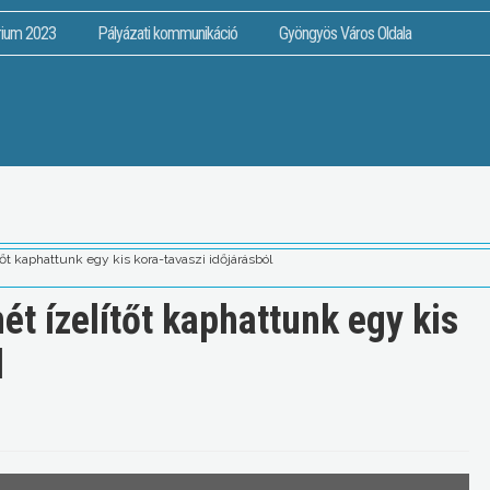
rium 2023
Pályázati kommunikáció
Gyöngyös Város Oldala
őt kaphattunk egy kis kora-tavaszi időjárásból
t ízelítőt kaphattunk egy kis
l