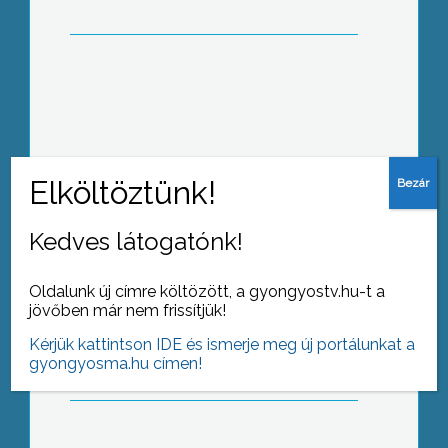
hangzott el a tűzoltók elmúlt évi
munkáját értékelő állománygyűlésen
„A Fidesz megállítaná az időt” –
SZDSZ-kampánysátor Gyöngyösön
Kedves látogatónk!
Oldalunk új címre költözött, a gyongyostv.hu-t a
Elfogadták Gyöngyös város 2008-as
jövőben már nem frissítjük!
költségvetését
Kérjük kattintson IDE és ismerje meg új portálunkat a
gyongyosma.hu címen!