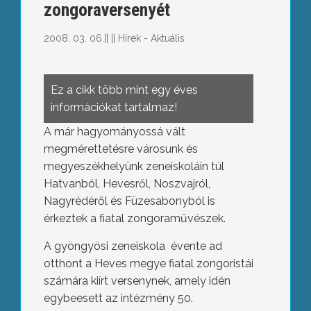
zongoraversenyét
2008. 03. 06.
||
||
Hírek - Aktuális
Ez a cikk több mint egy éves
információkat tartalmaz!
A már hagyományossá vált
megmérettetésre városunk és
megyeszékhelyünk zeneiskoláin túl
Hatvanból, Hevesről, Noszvajról,
Nagyrédéről és Füzesabonyból is
érkeztek a fiatal zongoraművészek.
A gyöngyösi zeneiskola évente ad
otthont a Heves megye fiatal zongoristái
számára kiírt versenynek, amely idén
egybeesett az intézmény 50.