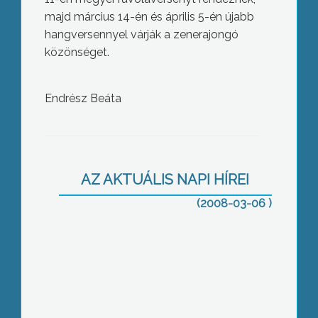
majd március 14-én és április 5-én újabb
hangversennyel várják a zenerajongó
közönséget.
Endrész Beáta
A tavasz első virágai az aranyeső, a
tulipán és a nárcisz
AZ AKTUÁLIS NAPI HÍREI
(2008-03-06 )
Duplájára emelkedett a tűz és
káresetek száma 2007-ben, és a
vaklármának bizonyuló riasztások,
jelentős pluszköltségbe kerültek –