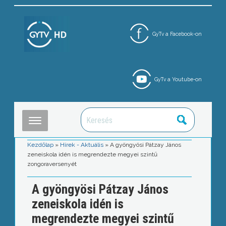
GyTv a Facebook-on
GyTv a Youtube-on
Kezdőlap
»
Hírek - Aktuális
»
A gyöngyösi Pátzay János
zeneiskola idén is megrendezte megyei szintű
zongoraversenyét
A gyöngyösi Pátzay János
zeneiskola idén is
megrendezte megyei szintű