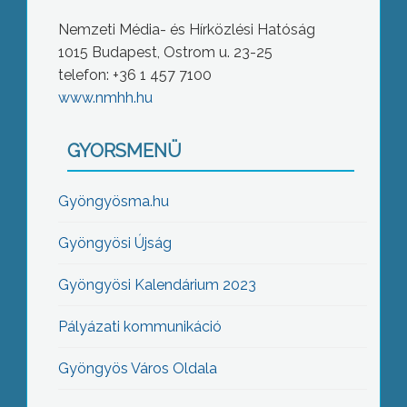
Nemzeti Média- és Hírközlési Hatóság
1015 Budapest, Ostrom u. 23-25
telefon: +36 1 457 7100
www.nmhh.hu
GYORSMENÜ
Gyöngyösma.hu
Gyöngyösi Újság
Gyöngyösi Kalendárium 2023
Pályázati kommunikáció
Gyöngyös Város Oldala