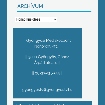
ARCHÍVUM
Archívum
Gyöngyösi Médiaközpont
Nonprofit Kft.
3200 Gyöngyös, Göncz
Árpád utca 4.
06-37-311-355
gyongyostv@gyongyostv.hu