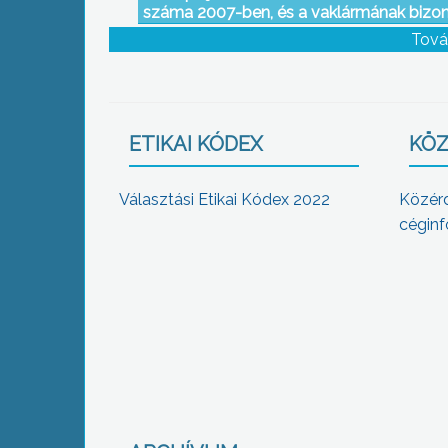
száma 2007-ben, és a vaklármának bizo
riasztások, jelentős pluszköltségbe kerül
Tová
hangzott el a tűzoltók elmúlt évi munká
értékelő állománygyűlésen
ETIKAI KÓDEX
KÖZ
Választási Etikai Kódex 2022
Közér
céginf