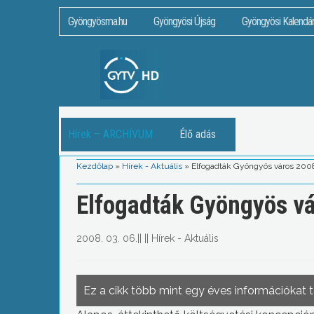
Gyöngyösma.hu
Gyöngyösi Újság
Gyöngyösi Kalendá
Hírek – ARCHÍVUM
Élő adás
Kezdőlap
»
Hírek - Aktuális
»
Elfogadták Gyöngyös város 2008
Elfogadták Gyöngyös vá
2008. 03. 06.
||
||
Hírek - Aktuális
Ez a cikk több mint egy éves információkat 