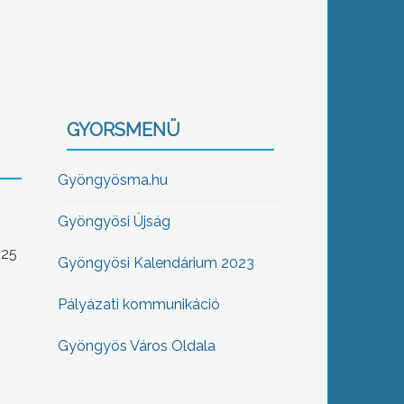
GYORSMENÜ
Gyöngyösma.hu
Gyöngyösi Újság
-25
Gyöngyösi Kalendárium 2023
Pályázati kommunikáció
Gyöngyös Város Oldala