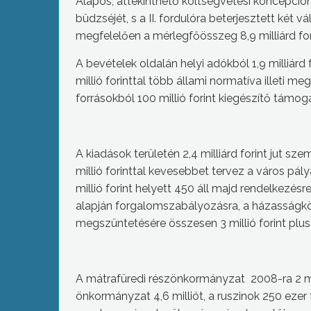
Alapos, áttekinthető költségvetési koncepción
büdzséjét, s a II. fordulóra beterjesztett két
megfelelően a mérlegfőösszeg 8,9 milliárd forin
A bevételek oldalán helyi adókból 1,9 milliár
millió forinttal több állami normatíva illeti me
forrásokból 100 millió forint kiegészítő tám
A kiadások területén 2,4 milliárd forint jut sze
millió forinttal kevesebbet tervez a város pál
millió forint helyett 450 áll majd rendelkezés
alapján forgalomszabályozásra, a házasságkö
megszüntetésére összesen 3 millió forint plusz
A mátrafüredi részönkormányzat 2008-ra 2 mil
önkormányzat 4,6 milliót, a ruszinok 250 ezer