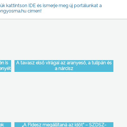
jük kattintson IDE és ismerje meg új portálunkat a
ngyosma.hu címen!
n is
A tavasz első virágai az aranyeső, a tulipán és
enyét
a nárcisz
ek
„A Fidesz megállítaná az időt” – SZDSZ-