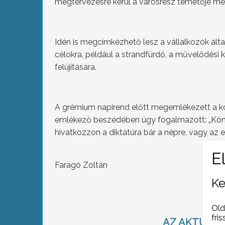
megtervezésre kerül a városrész temetője mel
Idén is megcímkézhető lesz a vállalkozók által
célokra, például a strandfürdő, a művelődési
felújítására.
A grémium napirend előtt megemlékezett a ko
emlékező beszédében úgy fogalmazott: „Könny
hivatkozzon a diktatúra bár a népre, vagy az eg
Faragó Zoltán
Ke
Old
fris
AZ AKTUÁLIS