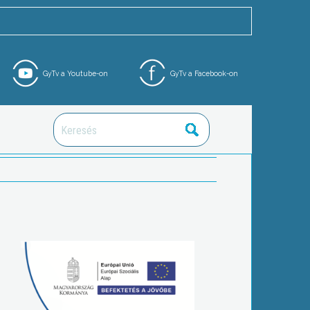
GyTv a Youtube-on
GyTv a Facebook-on