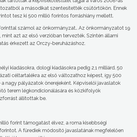
ak tartották a képviselőtestület tagjai a város 2008-as
 változatból a másodikat szentesítették csütörtökön. Ennek
tot tesz ki 500 millió forintos forráshiány mellett.
d forinttal számol az önkormányzat.. Az önkormányzatot 19
g, mint azt az első verzióban tervezték. Szintén állami
ogatás érkezett az Orczy-beruházáshoz.
mélyi kiadásokra, dologi kiadásokra pedig 2,1 milliárd. 50
yázati céltartalékra az első változathoz képest, így 500
re a nagy pályázatok önerejeként. Képviselői javaslatok
tő terem légkondicionálására és közkifolyók
forrást állítottak be.
lió forint támogatást élvez, a roma kisebbségi
 forintot. A fürediek módosító javaslatának megfelelően