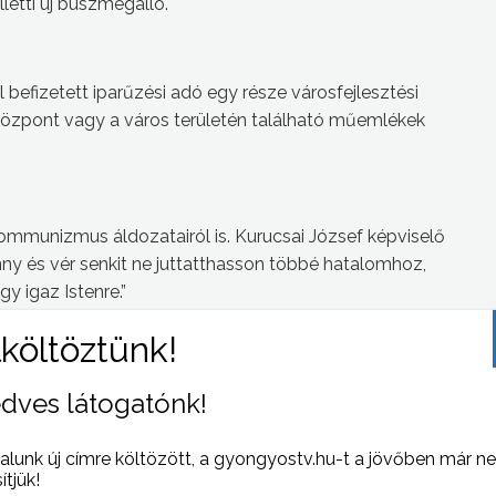
letti új buszmegálló.
 befizetett iparűzési adó egy része városfejlesztési
 központ vagy a város területén található műemlékek
mmunizmus áldozatairól is. Kurucsai József képviselő
 és vér senkit ne juttatthasson többé hatalomhoz,
y igaz Istenre.”
dves látogatónk!
alunk új címre költözött, a gyongyostv.hu-t a jövőben már n
sítjük!
 NAPI HÍREI
(2008-03-06 )