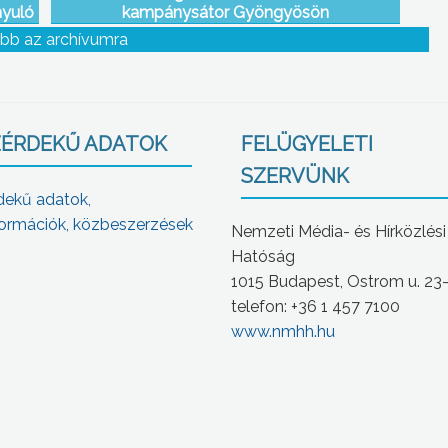
nyuló
kampánysátor Gyöngyösön
tek –
bb az archívumra
ját
ÉRDEKŰ ADATOK
FELÜGYELETI
SZERVÜNK
dekű adatok,
ormációk, közbeszerzések
Nemzeti Média- és Hírközlési
Hatóság
1015 Budapest, Ostrom u. 23
telefon: +36 1 457 7100
www.nmhh.hu