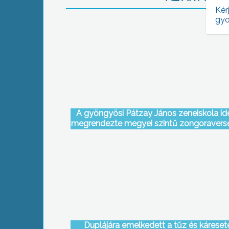
Kér
gyo
A gyöngyösi Pátzay János zeneiskola idé
megrendezte megyei szintű zongoravers
Duplájára emelkedett a tűz és káreset