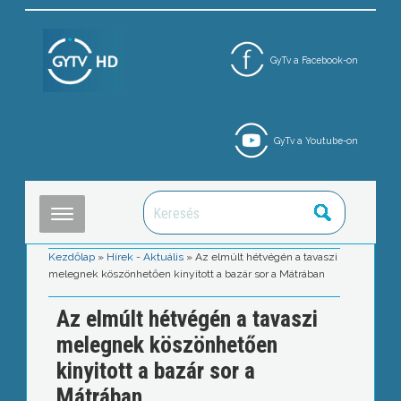
GyTv a Facebook-on
GyTv a Youtube-on
Kezdőlap
»
Hírek - Aktuális
»
Az elmúlt hétvégén a tavaszi
melegnek köszönhetően kinyitott a bazár sor a Mátrában
Az elmúlt hétvégén a tavaszi
melegnek köszönhetően
kinyitott a bazár sor a
Mátrában