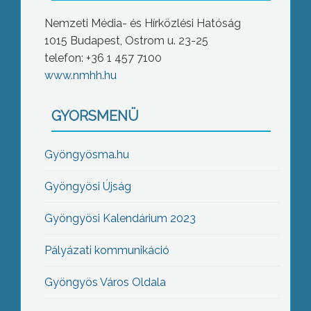
Nemzeti Média- és Hírközlési Hatóság
1015 Budapest, Ostrom u. 23-25
telefon: +36 1 457 7100
www.nmhh.hu
GYORSMENÜ
Gyöngyösma.hu
Gyöngyösi Újság
Gyöngyösi Kalendárium 2023
Pályázati kommunikáció
Gyöngyös Város Oldala