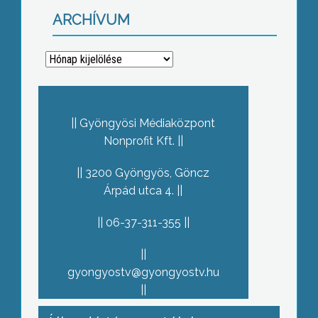
ARCHÍVUM
Archívum
Gyöngyösi Médiaközpont
Nonprofit Kft.
3200 Gyöngyös, Göncz
Árpád utca 4.
06-37-311-355
gyongyostv@gyongyostv.hu