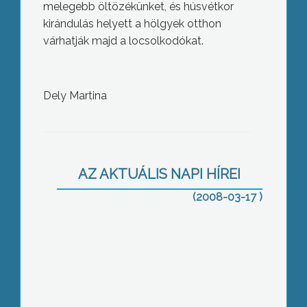
melegebb öltözékünket, és húsvétkor
kirándulás helyett a hölgyek otthon
várhatják majd a locsolkodókat.
Dely Martina
Itt a jó idő, ezért előkerültek a motorok
is
AZ AKTUÁLIS NAPI HÍREI
(2008-03-17 )
Az idén már 3 éves az elektronikus
ügyfélkapu