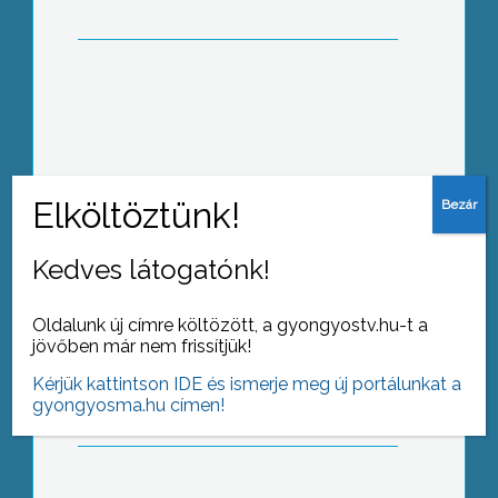
Gyöngyöstarján község is
megemlékezett a 160 évvel ezelőtti
eseményekről
Kedves látogatónk!
Oldalunk új címre költözött, a gyongyostv.hu-t a
Az 1848-49-es forradalom és
jövőben már nem frissítjük!
szabadságharc 160. évfordulóját
ünnepelte az ország szombaton
Kérjük kattintson IDE és ismerje meg új portálunkat a
gyongyosma.hu címen!