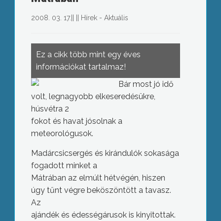
2008. 03. 17.
||
||
Hírek - Aktuális
Ez a cikk több mint egy éves
információkat tartalmaz!
Bár most jó idő
volt, legnagyobb elkeseredésükre,
húsvétra 2
fokot és havat jósolnak a
meteorológusok.
Madárcsicsergés és kirándulók sokasága
fogadott minket a
Mátrában az elmúlt hétvégén, hiszen
úgy tűnt végre beköszöntött a tavasz.
Az
ajándék és édességárusok is kinyitottak.