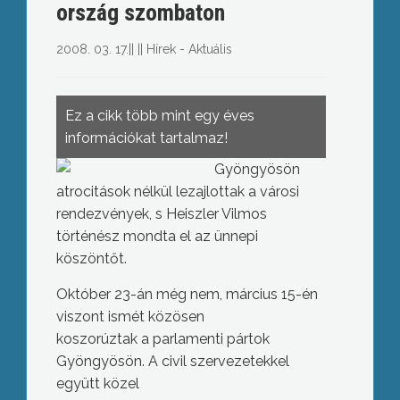
ország szombaton
2008. 03. 17.
||
||
Hírek - Aktuális
Ez a cikk több mint egy éves
információkat tartalmaz!
Gyöngyösön
atrocitások nélkül lezajlottak a városi
rendezvények, s Heiszler Vilmos
történész mondta el az ünnepi
köszöntőt.
Október 23-án még nem, március 15-én
viszont ismét közösen
koszorúztak a parlamenti pártok
Gyöngyösön. A civil szervezetekkel
együtt közel