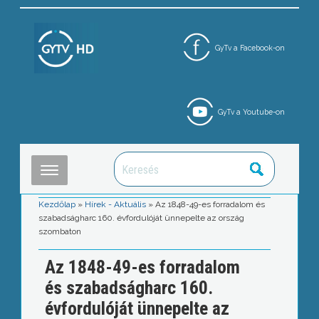
GyTv a Facebook-on
GyTv a Youtube-on
Kezdőlap
»
Hírek - Aktuális
»
Az 1848-49-es forradalom és
szabadságharc 160. évfordulóját ünnepelte az ország
szombaton
Az 1848-49-es forradalom
és szabadságharc 160.
évfordulóját ünnepelte az