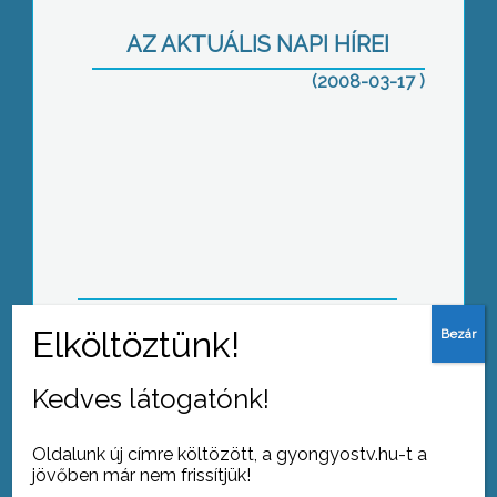
bazár sor a Mátrában
AZ AKTUÁLIS NAPI HÍREI
(2008-03-17 )
Itt a jó idő, ezért előkerültek a motorok
is
Az idén már 3 éves az elektronikus
ügyfélkapu
Kedves látogatónk!
Oldalunk új címre költözött, a gyongyostv.hu-t a
jövőben már nem frissítjük!