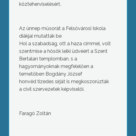
közteherviselésért.
Az ünnep műsorát a Felsővárosi Iskola
diákjai mutatták be
Hol a szabadság, ott a haza címmel, volt
szentmise a hősök lelki üdvéért a Szent
Bertalan templomban, s a
hagyományoknak megfelelően a
temetőben Bogdány József
honvéd tizedes sírját is megkoszorúzták
a civil szervezetek képviselői.
Faragó Zoltán
Az elmúlt hétvégén a tavaszi
melegnek köszönhetően kinyitott a