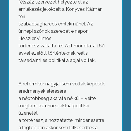
félszáz szervezet helyezte el az
emlékezés jelképeit a Könyves Kálmán
téri
szabadságharcos emlékműnél. Az
ünnepi szónok szerepét e napon
Heiszler Vilmos
történész vállalta fel. Azt mondta: a 160
évvel ezelőtt történteknek reális
társadalmi és politikai alapjai voltak..
A reformkor nagyjai sem voltak képesek
eredmények elérésére
a néptöbbség akarata nélkül – vélte
meglátni az ünnep aktuálpolitikai
üzenetét
a történész, s hozzátette: mindenesetre
a legtöbben akkor sem lelkesedtek a