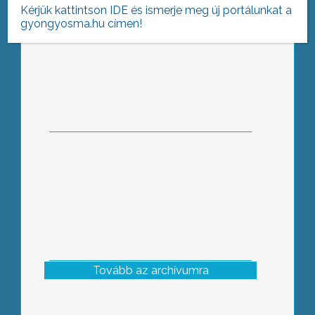
Kérjük kattintson IDE és ismerje meg új portálunkat a
gyongyosma.hu címen!
Gyöngyöstarján község is
megemlékezett a 160 évvel ezelőtti
eseményekről
Tovább az archívumra