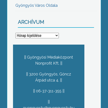
Gyöngyös Város Oldala
ARCHÍVUM
Archívum
Gyöngyösi Médiaközpont
Nonprofit Kft.
3200 Gyöngyös, Göncz
Árpád utca 4.
06-37-311-355
gyongyostv@gyongyostv.hu