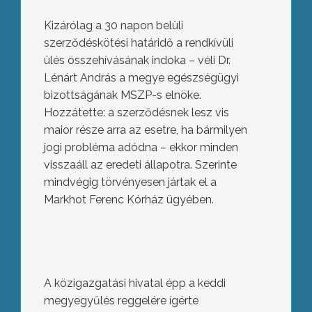
Kizárólag a 30 napon belüli
szerződéskötési határidő a rendkívüli
ülés összehívásának indoka – véli Dr.
Lénárt András a megye egészségügyi
bizottságának MSZP-s elnöke.
Hozzátette: a szerződésnek lesz vis
maior része arra az esetre, ha bármilyen
jogi probléma adódna – ekkor minden
visszaáll az eredeti állapotra. Szerinte
mindvégig törvényesen jártak el a
Markhot Ferenc Kórház ügyében.
A közigazgatási hivatal épp a keddi
megyegyűlés reggelére ígérte