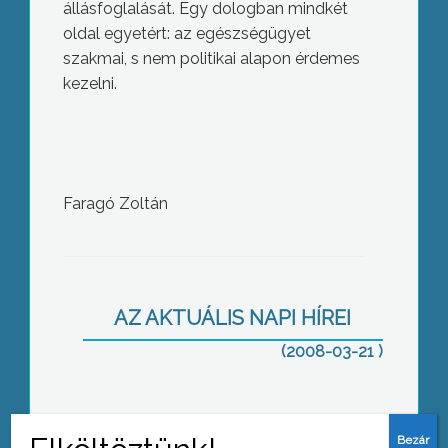
állásfoglalását. Egy dologban mindkét
oldal egyetért: az egészségügyet
szakmai, s nem politikai alapon érdemes
kezelni.
Faragó Zoltán
A Fecske úti tagóvoda gyermekei
csoki nyuszit kerestek az intézmény
területén
AZ AKTUÁLIS NAPI HÍREI
(2008-03-21 )
Húsvét előtt jelentősen megnövekedik
a kereskedők forgalma, a vásárlók
keresik a klasszikus ünnepi