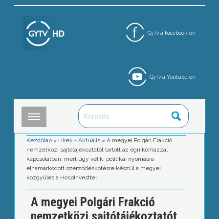
GyTv a Facebook-on
GyTv a Youtube-on
Kezdőlap
»
Hírek - Aktuális
»
A megyei Polgári Frakció
nemzetközi sajtótájékoztatót tartott az egri kórházzal
kapcsolatban, mert úgy vélik: politikai nyomásra
elhamarkodott szerződéskötésre készül a megyei
közgyűlés a HospInvesttel
A megyei Polgári Frakció
nemzetközi sajtótájékoztatót