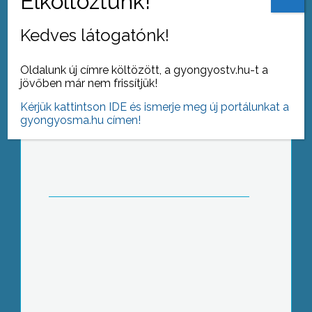
élelmiszereket
Kedves látogatónk!
Oldalunk új címre költözött, a gyongyostv.hu-t a
jövőben már nem frissítjük!
Március 22-e a Víz Világnapja
Kérjük kattintson IDE és ismerje meg új portálunkat a
gyongyosma.hu címen!
Együttműködési megállapodást írt alá
a Károly Róbert Főiskola és az
Egererdő Zrt.