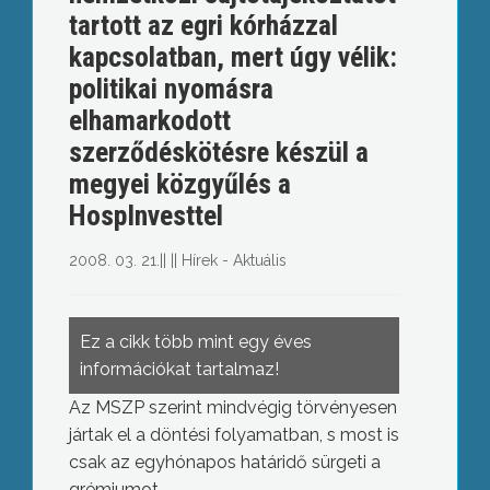
tartott az egri kórházzal
kapcsolatban, mert úgy vélik:
politikai nyomásra
elhamarkodott
szerződéskötésre készül a
megyei közgyűlés a
HospInvesttel
2008. 03. 21.
||
||
Hírek - Aktuális
Ez a cikk több mint egy éves
információkat tartalmaz!
Az MSZP szerint mindvégig törvényesen
jártak el a döntési folyamatban, s most is
csak az egyhónapos határidő sürgeti a
grémiumot.