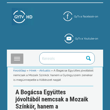
GyTv a Facebook-on
GyTv a Youtube-on
Kezdőlap
»
Hírek - Aktuális
»
A Bogácsa Együttes jóvoltából
nemcsak a Mozaik Színkör, hanem a Gyöngyszem zenekar
is megünnepelte a Költészet napját
A Bogácsa Együttes
jóvoltából nemcsak a Mozaik
Színkör, hanem a