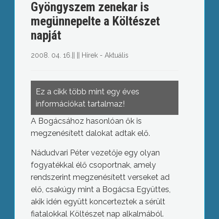
Gyöngyszem zenekar is
megünnepelte a Költészet
napját
2008. 04. 16.
||
||
Hírek - Aktuális
Ez a cikk több mint egy éves
információkat tartalmaz!
A Bogácsához hasonlóan ők is
megzenésített dalokat adtak elő.
Nádudvari Péter vezetője egy olyan
fogyatékkal élő csoportnak, amely
rendszerint megzenésített verseket ad
elő, csakúgy mint a Bogácsa Együttes,
akik idén együtt koncerteztek a sérült
fiatalokkal Költészet nap alkalmából.