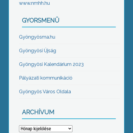
www.nmhh.hu
GYORSMENÜ
Gyöngyösma.hu
Gyöngyösi Újság
Gyöngyösi Kalendárium 2023
Pályázati kommunikáció
Gyöngyös Város Oldala
ARCHÍVUM
Archívum