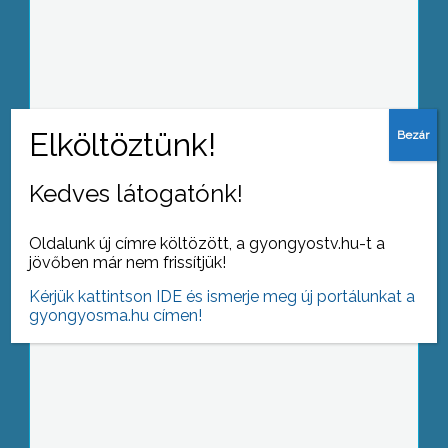
Női- férfi egyenjogúság, ezt vallják
Jászárokszálláson a Kertbarát kör
tagjai is
Kedves látogatónk!
Kétnapos kihelyezett ülést tart a
mátrafüredi Mátra Szakképző
Oldalunk új címre költözött, a gyongyostv.hu-t a
Intézetben az MSZP agrár-
jövőben már nem frissítjük!
vidékfejlesztési munkacsoportja
Kérjük kattintson IDE és ismerje meg új portálunkat a
gyongyosma.hu címen!