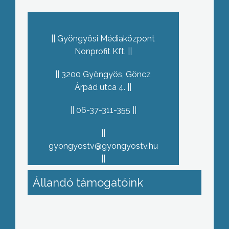
Gyöngyösi Médiaközpont
Nonprofit Kft.
3200 Gyöngyös, Göncz
Árpád utca 4.
06-37-311-355
gyongyostv@gyongyostv.hu
Állandó támogatóink