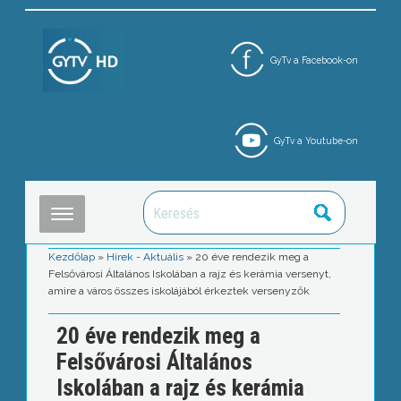
GyTv a Facebook-on
GyTv a Youtube-on
Kezdőlap
»
Hírek - Aktuális
»
20 éve rendezik meg a
Felsővárosi Általános Iskolában a rajz és kerámia versenyt,
amire a város összes iskolájából érkeztek versenyzők
20 éve rendezik meg a
Felsővárosi Általános
Iskolában a rajz és kerámia