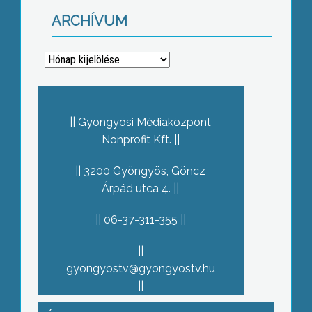
ARCHÍVUM
Archívum
Gyöngyösi Médiaközpont
Nonprofit Kft.
3200 Gyöngyös, Göncz
Árpád utca 4.
06-37-311-355
gyongyostv@gyongyostv.hu