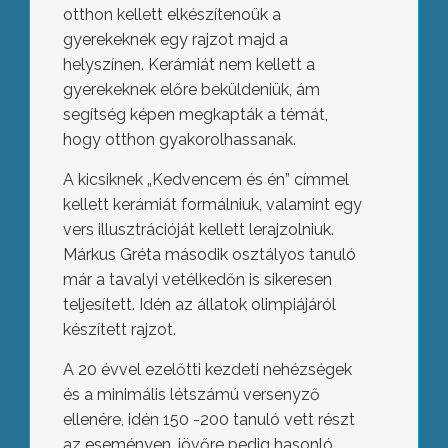
otthon kellett elkészítenoük a
gyerekeknek egy rajzot majd a
helyszínen. Kerámiát nem kellett a
gyerekeknek előre beküldeniük, ám
segítség képen megkapták a témát,
hogy otthon gyakorolhassanak.
A kicsiknek „Kedvencem és én” címmel
kellett kerámiát formálniuk, valamint egy
vers illusztrációját kellett lerajzolniuk.
Márkus Gréta második osztályos tanuló
már a tavalyi vetélkedőn is sikeresen
teljesített. Idén az állatok olimpiájáról
készített rajzot.
A 20 évvel ezelőtti kezdeti nehézségek
és a minimális létszámú versenyző
ellenére, idén 150 -200 tanuló vett részt
az eseményen, jövőre pedig hasonló