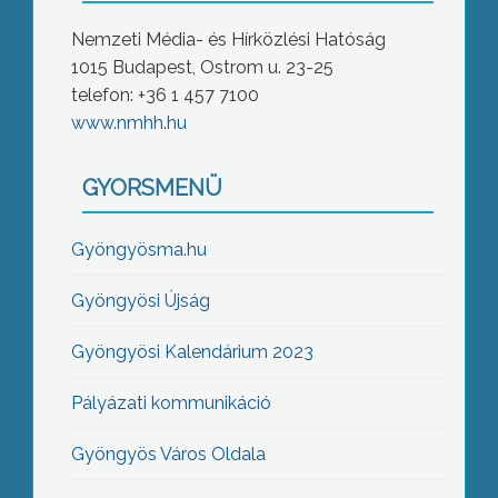
Nemzeti Média- és Hírközlési Hatóság
1015 Budapest, Ostrom u. 23-25
telefon: +36 1 457 7100
www.nmhh.hu
GYORSMENÜ
Gyöngyösma.hu
Gyöngyösi Újság
Gyöngyösi Kalendárium 2023
Pályázati kommunikáció
Gyöngyös Város Oldala