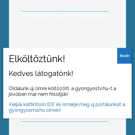
Károly Róbert Főiskola és a Mátra
Szakképző Iskola, Gyöngyös és
vonzáskörzete 24 önkormányzatával
A reformok alapfeltétele az
önkorrekciós képesség – jelentette ki
Medgyessy Péter korábbi
miniszterelnök a gyöngyösi Károly
Róbert Főiskolán
Kedves látogatónk!
Oldalunk új címre költözött, a gyongyostv.hu-t a
100 millió forint érkezik Gyöngyösre az
jövőben már nem frissítjük!
Orczy kastély, ezen belül a Mátra
Múzeum rekonstrukciós munkálatainak
Kérjük kattintson IDE és ismerje meg új portálunkat a
folytatására
gyongyosma.hu címen!