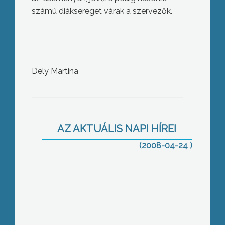
számú diáksereget várak a szervezők.
Dely Martina
Kiválasztották Abasár legjobb fehér és
vörösborát
AZ AKTUÁLIS NAPI HÍREI
(2008-04-24 )
A környezettudatos nevelés
érdekében összehangolt, közös
munka céljából kötött
együttműködési megállapodást a