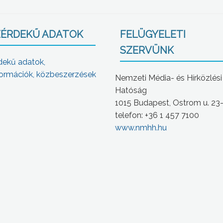
ÉRDEKŰ ADATOK
FELÜGYELETI
SZERVÜNK
dekű adatok,
ormációk, közbeszerzések
Nemzeti Média- és Hírközlési
Hatóság
1015 Budapest, Ostrom u. 23
telefon: +36 1 457 7100
www.nmhh.hu