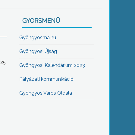
GYORSMENÜ
Gyöngyösma.hu
Gyöngyösi Újság
-25
Gyöngyösi Kalendárium 2023
Pályázati kommunikáció
Gyöngyös Város Oldala