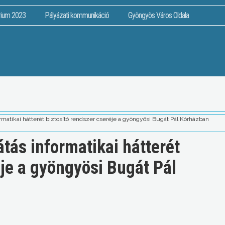
rium 2023
Pályázati kommunikáció
Gyöngyös Város Oldala
ormatikai hátterét biztosító rendszer cseréje a gyöngyösi Bugát Pál Kórházban
átás informatikai hátterét
éje a gyöngyösi Bugát Pál