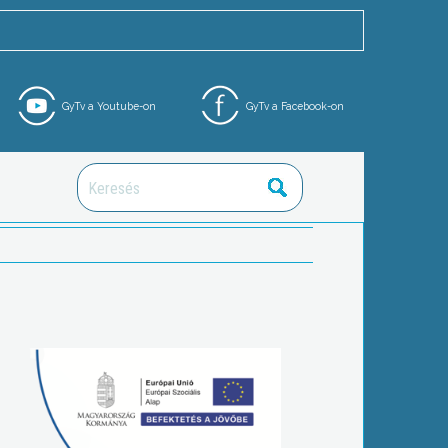
GyTv a Youtube-on
GyTv a Facebook-on