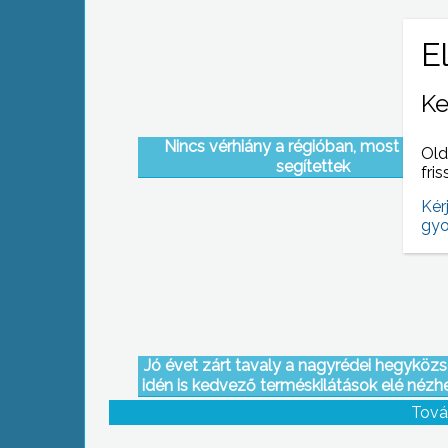
Ke
Nincs vérhiány a régióban, most is sok
Old
segítettek
fris
Kér
gyo
Jó évet zárt tavaly a nagyrédei hegyközs
idén is kedvező terméskilátások elé nézh
– derült ki a nemrég megtartott éves
Tová
közgyűlésen