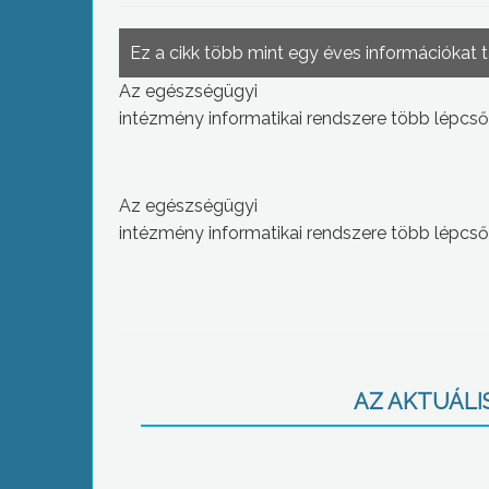
Ez a cikk több mint egy éves információkat 
Az egészségügyi
intézmény informatikai rendszere több lépcső
Az egészségügyi
intézmény informatikai rendszere több lépcső
AZ AKTUÁLIS