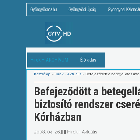
Gyöngyösma.hu
Gyöngyösi Újság
Gyöngyösi Kalendá
Hírek – ARCHÍVUM
Élő adás
Kezdőlap
»
Hírek - Aktuális
»
Befejeződött a betegellátás inf
Befejeződött a betegell
biztosító rendszer cser
Kórházban
2008. 04. 26.
||
||
Hírek - Aktuális