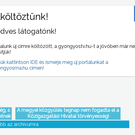
dves látogatónk!
an
Magyarország 2002 óta az élmezőnyből az
alunk új címre költözött, a gyongyostv.hu-t a jövőben már n
utolsó helyre került saját régiójában, s ehhez
sítjük!
nincs köze a polgári irányzatnak
jük kattintson IDE és ismerje meg új portálunkat a
ngyosma.hu címen!
ég, s
A megyei közgyűlés tegnap nem fogadta el a
etnek
Közigazgatási Hivatal törvényességi
észrevételét, mely kimondja: érvénytelen az
bb az archívumra
egri kórházszerződés