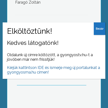
Faragó Zoltán
Nincs vérhiány a régióban, most is
sokan segítettek
AZ AKTUÁLIS NAPI HÍREI
(2008-04-26 )
Kedves látogatónk!
Magyarország 2002 óta az
élmezőnyből az utolsó helyre került
Oldalunk új címre költözött, a gyongyostv.hu-t a
saját régiójában, s ehhez nincs köze a
jövőben már nem frissítjük!
polgári irányzatnak
Kérjük kattintson IDE és ismerje meg új portálunkat a
gyongyosma.hu címen!
Jó évet zárt tavaly a nagyrédei
hegyközség, s idén is kedvező
terméskilátások elé nézhetnek – derült
ki a nemrég megtartott éves