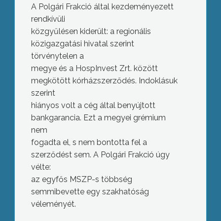
A Polgári Frakció által kezdeményezett
rendkívüli
közgyűlésen kiderült: a regionális
közigazgatási hivatal szerint
törvénytelen a
megye és a HospInvest Zrt. között
megkötött kórházszerződés. Indoklásuk
szerint
hiányos volt a cég által benyújtott
bankgarancia. Ezt a megyei grémium
nem
fogadta el, s nem bontotta fel a
szerződést sem. A Polgári Frakció úgy
vélte:
az egyfős MSZP-s többség
semmibevette egy szakhatóság
véleményét.