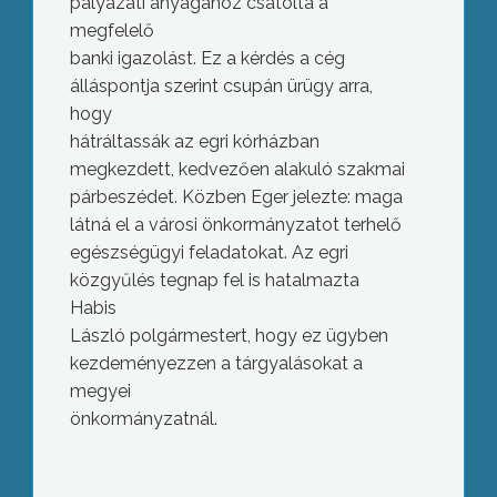
pályázati anyagához csatolta a
megfelelő
banki igazolást. Ez a kérdés a cég
álláspontja szerint csupán ürügy arra,
hogy
hátráltassák az egri kórházban
megkezdett, kedvezően alakuló szakmai
párbeszédet. Közben Eger jelezte: maga
látná el a városi önkormányzatot terhelő
egészségügyi feladatokat. Az egri
közgyűlés tegnap fel is hatalmazta
Habis
László polgármestert, hogy ez ügyben
kezdeményezzen a tárgyalásokat a
megyei
önkormányzatnál.