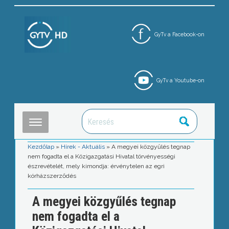
GyTv a Facebook-on
GyTv a Youtube-on
Kezdőlap
»
Hírek - Aktuális
»
A megyei közgyűlés tegnap
nem fogadta el a Közigazgatási Hivatal törvényességi
észrevételét, mely kimondja: érvénytelen az egri
kórházszerződés
A megyei közgyűlés tegnap
nem fogadta el a