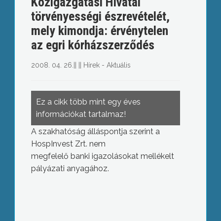
Közigazgatási Hivatal
törvényességi észrevételét,
mely kimondja: érvénytelen
az egri kórházszerződés
2008. 04. 26.
||
||
Hírek - Aktuális
Ez a cikk több mint egy éves
információkat tartalmaz!
A szakhatóság álláspontja szerint a
HospInvest Zrt. nem
megfelelő banki igazolásokat mellékelt
pályázati anyagához.