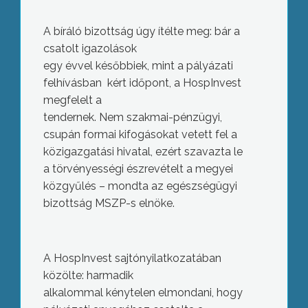
A bíráló bizottság úgy ítélte meg: bár a
csatolt igazolások
egy évvel későbbiek, mint a pályázati
felhívásban kért időpont, a HospInvest
megfelelt a
tendernek. Nem szakmai-pénzügyi,
csupán formai kifogásokat vetett fel a
közigazgatási hivatal, ezért szavazta le
a törvényességi észrevételt a megyei
közgyűlés – mondta az egészségügyi
bizottság MSZP-s elnöke.
A HospInvest sajtónyilatkozatában
közölte: harmadik
alkalommal kénytelen elmondani, hogy