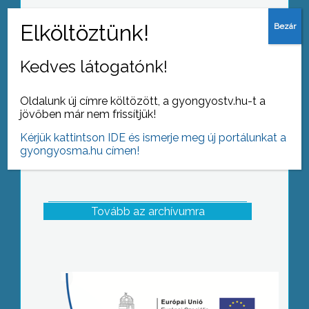
A lakosság szerint egyre több a
betörések száma a Duranda területén
Kedves látogatónk!
Oldalunk új címre költözött, a gyongyostv.hu-t a
jövőben már nem frissítjük!
Kérjük kattintson IDE és ismerje meg új portálunkat a
gyongyosma.hu címen!
Tovább az archívumra