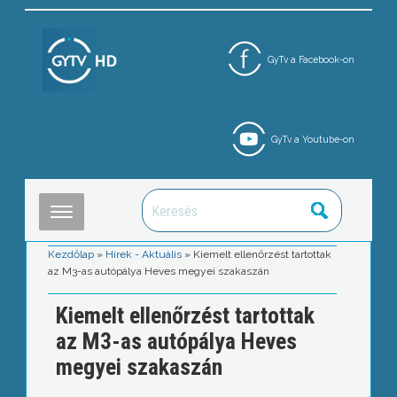
GyTv a Facebook-on
GyTv a Youtube-on
Kezdőlap
»
Hírek - Aktuális
»
Kiemelt ellenőrzést tartottak
az M3-as autópálya Heves megyei szakaszán
Kiemelt ellenőrzést tartottak
az M3-as autópálya Heves
megyei szakaszán