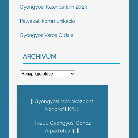
Gyöngyösi Kalendárium 2023
Pályázati kommunikáció
Gyöngyös Város Oldala
ARCHÍVUM
Archívum
Gyöngyösi Médiaközpont
Nonprofit Kft.
3200 Gyöngyös, Göncz
Árpád utca 4.