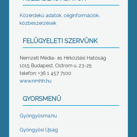
Közérdekű adatok, céginformációk,
közbeszerzések
FELÜGYELETI SZERVÜNK
Nemzeti Média- és Hírközlési Hatóság
1015 Budapest, Ostrom u. 23-25
telefon: +36 1 457 7100
www.nmhh.hu
GYORSMENÜ
Gyöngyösma.hu
Gyöngyösi Újság