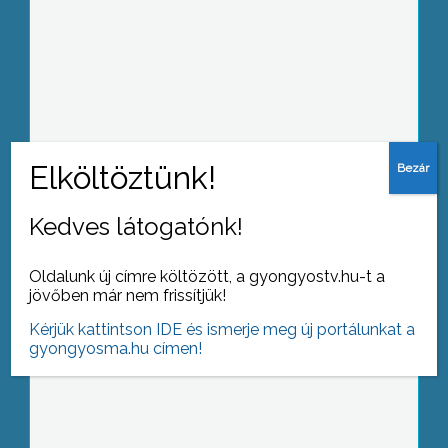
Az üdülési szezonban nőtt az üdülési
csekket felhasználók száma
Kedves látogatónk!
Lakossági fórumot hívtak össze a
Oldalunk új címre költözött, a gyongyostv.hu-t a
strand vezetői, fejlesztési terveik
jövőben már nem frissítjük!
bemutatása és az ott élőkkel való
egyeztetés érdekében
Kérjük kattintson IDE és ismerje meg új portálunkat a
gyongyosma.hu címen!