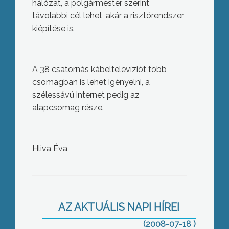
hálózat, a polgármester szerint
távolabbi cél lehet, akár a risztórendszer
kiépítése is.
A 38 csatornás kábeltelevíziót több
csomagban is lehet igényelni, a
szélessávú internet pedig az
alapcsomag része.
Hliva Éva
Ismét 95 éves születésnapot ünneplő
állampolgárt köszöntött Hiesz György
Gyöngyös polgármestere
AZ AKTUÁLIS NAPI HÍREI
(2008-07-18 )