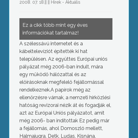
2008. 07. 18.
||
||
Hírek - Aktuális
Ez a cikk több mint egy éves
információkat tartalmaz!
A szélessávú internetet és a
kábeltelevíziót építették ki hat
településen. Az együttes Európai uniós
pályázat még 2006-ban indult, mára
egy működő hálózattal és az
előírásoknak megfelelő fejállomással
rendelkeznek.A papírok még az
ellenőrzésre várnak, a nemzeti hírközlési
hatóság revizorai nézik át és fogadják el,
azt az Európai Uniós pályázatot, amit
még 2006- ban indítottak Ez pedig már
a fejállomás, ahol Domoszló mellett,
Halmajugra, Detk, Ludas, Kisnána,