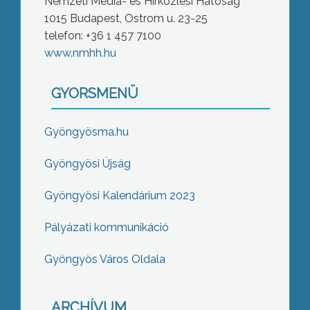
Nemzeti Média- és Hírközlési Hatóság
1015 Budapest, Ostrom u. 23-25
telefon: +36 1 457 7100
www.nmhh.hu
GYORSMENÜ
Gyöngyösma.hu
Gyöngyösi Újság
Gyöngyösi Kalendárium 2023
Pályázati kommunikáció
Gyöngyös Város Oldala
ARCHÍVUM