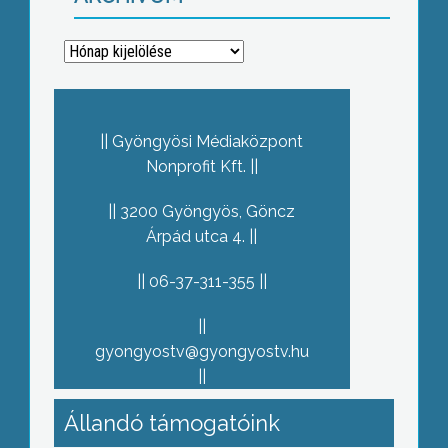
Archívum
Gyöngyösi Médiaközpont
Nonprofit Kft.
3200 Gyöngyös, Göncz
Árpád utca 4.
06-37-311-355
gyongyostv@gyongyostv.hu
Állandó támogatóink