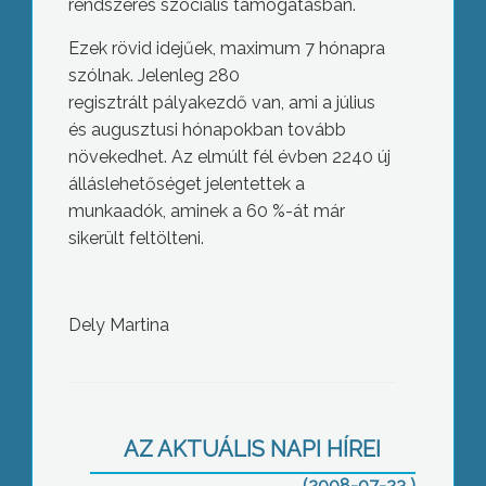
rendszeres szociális támogatásban.
Ezek rövid idejűek, maximum 7 hónapra
szólnak. Jelenleg 280
regisztrált pályakezdő van, ami a július
és augusztusi hónapokban tovább
növekedhet. Az elmúlt fél évben 2240 új
álláslehetőséget jelentettek a
munkaadók, aminek a 60 %-át már
sikerült feltölteni.
Ma este is Apollo-program!
Dely Martina
AZ AKTUÁLIS NAPI HÍREI
(2008-07-23 )