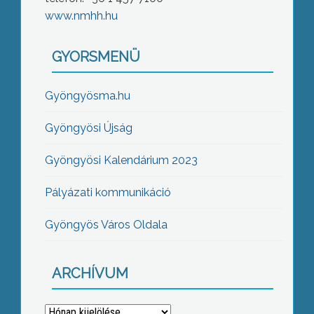
www.nmhh.hu
GYORSMENÜ
Gyöngyösma.hu
Gyöngyösi Újság
Gyöngyösi Kalendárium 2023
Pályázati kommunikáció
Gyöngyös Város Oldala
ARCHÍVUM
Archívum