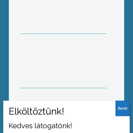
Gázrobbanás történt péntek éjjel egy
Platán úti lakóház második emeletén
1 halálos áldozata és 3 súlyos sérültje
van az elmúlt hétvégén a Mátrában
történt motorbalesetnek
Kedves látogatónk!