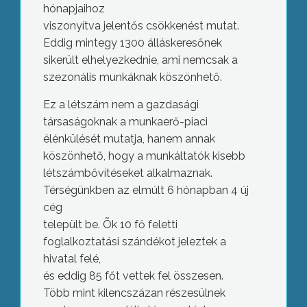
hónapjaihoz
viszonyítva jelentős csökkenést mutat.
Eddig mintegy 1300 álláskeresőnek
sikerült elhelyezkednie, ami nemcsak a
szezonális munkáknak köszönhető.
Ez a létszám nem a gazdasági
társaságoknak a munkaerő-piaci
élénkülését mutatja, hanem annak
köszönhető, hogy a munkáltatók kisebb
létszámbővítéseket alkalmaznak.
Térségünkben az elmúlt 6 hónapban 4 új
cég
települt be. Õk 10 fő feletti
foglalkoztatási szándékot jeleztek a
hivatal felé,
és eddig 85 főt vettek fel összesen.
Több mint kilencszázan részesülnek