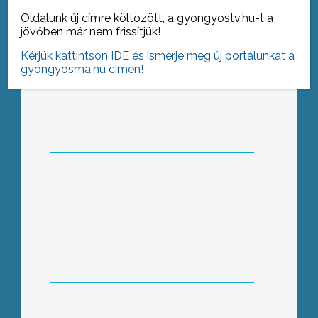
Idén negyedszer adott otthont a
Oldalunk új címre költözött, a gyongyostv.hu-t a
mátrafüredi Mátra Szakképző Iskola a
jövőben már nem frissítjük!
Kárpát-Medencei Történelem Tanárok
Kérjük kattintson IDE és ismerje meg új portálunkat a
Táborának
gyongyosma.hu címen!
Idén negyedszer adott otthont a
mátrafüredi Mátra Szakképző Iskola a
Kárpát-Medencei Történelem Tanárok
Táborának
Az Orczy kert felújításának,
átépítésének munkálatai már több
mint 90%-ban elkészültek