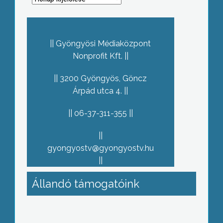
Gyöngyösi Médiaközpont
Nonprofit Kft.
3200 Gyöngyös, Göncz
Árpád utca 4.
06-37-311-355
gyongyostv@gyongyostv.hu
Állandó támogatóink