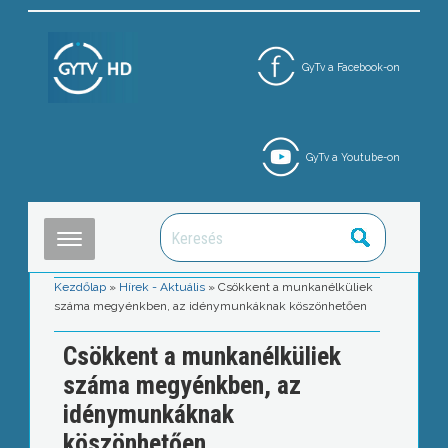
GyTv a Facebook-on
GyTv a Youtube-on
Kezdőlap
»
Hírek - Aktuális
»
Csökkent a munkanélküliek
száma megyénkben, az idénymunkáknak köszönhetően
Csökkent a munkanélküliek
száma megyénkben, az
idénymunkáknak
köszönhetően