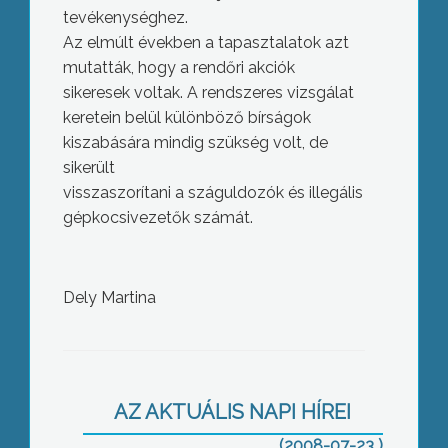
tevékenységhez.
Az
elmúlt években a tapasztalatok azt
mutatták, hogy a rendőri akciók
sikeresek voltak. A rendszeres vizsgálat
keretein belül különböző bírságok
kiszabására mindig szükség volt, de
sikerült
visszaszorítani a száguldozók és illegális
gépkocsivezetők számát.
Ma este is Apollo-program!
Dely Martina
AZ AKTUÁLIS NAPI HÍREI
(2008-07-23 )
Tizenéves múltra tekint vissza a