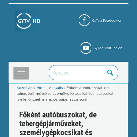
GyTv a Facebook-on
GyTv a Youtube-on
Kezdőlap
»
Hírek - Aktuális
»
Főként autóbuszokat, de
tehergépjárműveket, személygépkocsikat és motorosokat
is ellenőriznek a 3 napos uniós razzia során
Főként autóbuszokat, de
tehergépjárműveket,
személygépkocsikat és