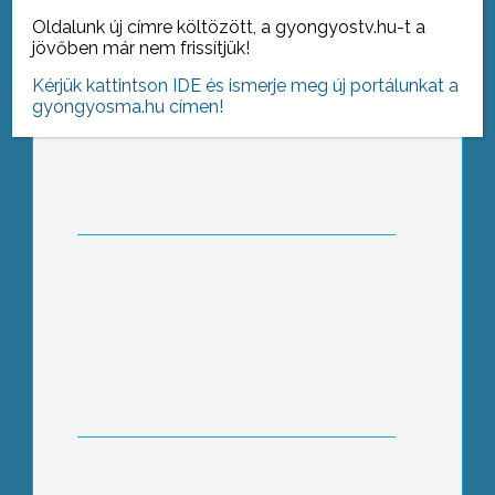
Idén negyedszer adott otthont a
Oldalunk új címre költözött, a gyongyostv.hu-t a
mátrafüredi Mátra Szakképző Iskola a
jövőben már nem frissítjük!
Kárpát-Medencei Történelem Tanárok
Kérjük kattintson IDE és ismerje meg új portálunkat a
Táborának
gyongyosma.hu címen!
Idén negyedszer adott otthont a
mátrafüredi Mátra Szakképző Iskola a
Kárpát-Medencei Történelem Tanárok
Táborának
Az Orczy kert felújításának,
átépítésének munkálatai már több
mint 90%-ban elkészültek