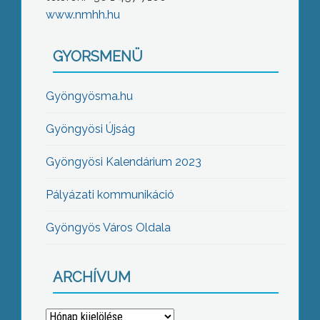
www.nmhh.hu
GYORSMENÜ
Gyöngyösma.hu
Gyöngyösi Újság
Gyöngyösi Kalendárium 2023
Pályázati kommunikáció
Gyöngyös Város Oldala
ARCHÍVUM
Archívum