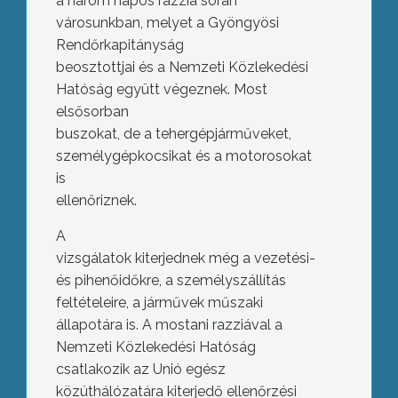
a három napos razzia során
városunkban, melyet a Gyöngyösi
Rendőrkapitányság
beosztottjai és a Nemzeti Közlekedési
Hatóság együtt végeznek. Most
elsősorban
buszokat, de a tehergépjárműveket,
személygépkocsikat és a motorosokat
is
ellenőriznek
.
A
vizsgálatok kiterjednek még a vezetési-
és pihenőidőkre, a személyszállítás
feltételeire, a járművek műszaki
állapotára is.
A mostani razziával a
Nemzeti Közlekedési Hatóság
csatlakozik az Unió egész
közúthálózatára kiterjedő ellenőrzési