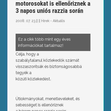
motorosokat is ellenőriznek a
3 napos uniós razzia során
2008. 07. 23.
||
||
Hírek - Aktuális
Ez a cikk több mint egy éves
információkat tartalmaz!
Célja, hogy a
szabálytalanul közlekedők számát
visszaszorítsák és biztonságosabbá
tegyék a
közúti közlekedést.
Útiokmányokat, menetleveleket, és
sebességet is ellenőriznek