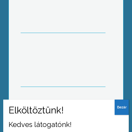
Gázrobbanás történt péntek éjjel egy
Platán úti lakóház második emeletén
1 halálos áldozata és 3 súlyos sérültje
van az elmúlt hétvégén a Mátrában
történt motorbalesetnek
Kedves látogatónk!