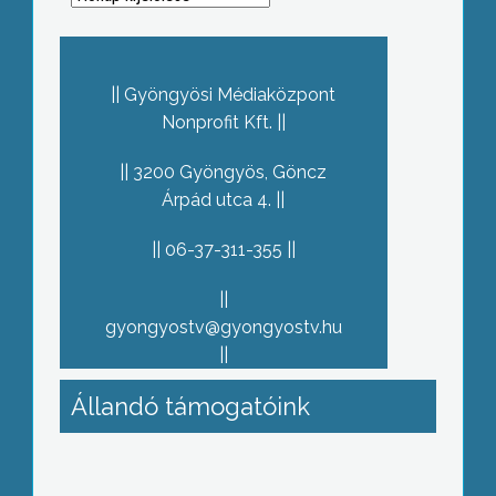
Gyöngyösi Médiaközpont
Nonprofit Kft.
3200 Gyöngyös, Göncz
Árpád utca 4.
06-37-311-355
gyongyostv@gyongyostv.hu
Állandó támogatóink