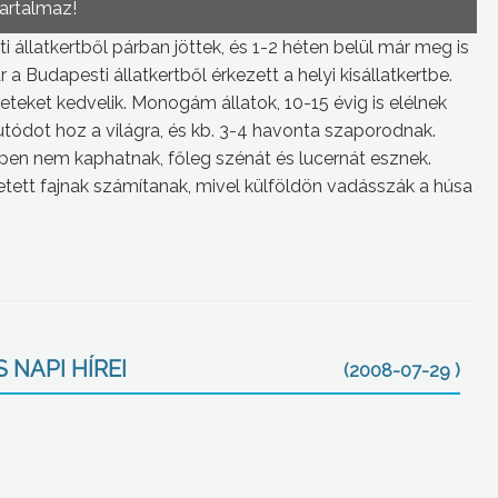
tartalmaz!
állatkertből párban jöttek, és 1-2 héten belül már meg is
a Budapesti állatkertből érkezett a helyi kisállatkertbe.
teket kedvelik. Monogám állatok, 10-15 évig is elélnek
 utódot hoz a világra, és kb. 3-4 havonta szaporodnak.
pen nem kaphatnak, főleg szénát és lucernát esznek.
tett fajnak számítanak, mivel külföldön vadásszák a húsa
 NAPI HÍREI
(2008-07-29 )