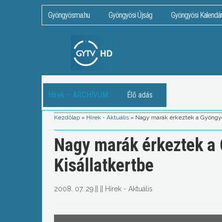
Gyöngyösma.hu
Gyöngyösi Újság
Gyöngyösi Kalendá
Hírek – ARCHÍVUM
Élő adás
Kezdőlap
»
Hírek - Aktuális
»
Nagy marák érkeztek a Gyöngyös
Nagy marák érkeztek a
Kisállatkertbe
2008. 07. 29.
||
||
Hírek - Aktuális