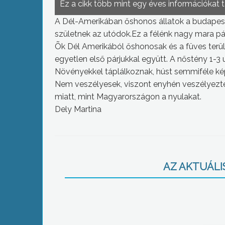
Ez a cikk több mint egy éves információkat 
A Dél-Amerikában őshonos állatok a budapesti 
születnek az utódok.
Ez a félénk nagy mara pár 
Õk Dél Amerikából őshonosak és a füves terüle
egyetlen első párjukkal együtt. A nőstény 1-3
Növényekkel táplálkoznak, húst semmiféle ké
Nem veszélyesek, viszont enyhén veszélyezte
miatt, mint Magyarországon a nyulakat.
Dely Martina
AZ AKTUÁLIS