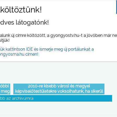
dves látogatónk!
zer
kábítószerezésről, annak hatásairól és
kra
megelőzési lehetőségeiről tartottak előadást –
alunk új címre költözött, a gyongyostv.hu-t a jövőben már n
szakemberek segítségével – a Mátra
sítjük!
Művelődési Központban
jük kattintson IDE és ismerje meg új portálunkat a
ngyosma.hu címen!
tóbbi
2010-re kisebb városi és megyei
k meg
képviselőtestületekre voksolhatunk, ha sikerül
módosítani az önkormányzati törvényt –
bb az archívumra
jelentette ki Gyöngyösön Jauernik István
államtitkár.