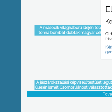
Ke
A második világháború idején több tíze
tonna bombát dobtak magyar célponto
Old
fris
Kér
gyo
A jászárokszállási képviselőtestület legu
ülésén ismét Csomor Jánost választottá
az általános iskola vezetőjének
Tová