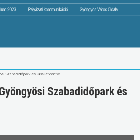
rium 2023
Pályázati kommunikáció
Gyöngyös Város Oldala
i Szabadidőpark és Kisállatkertbe
 Gyöngyösi Szabadidőpark és