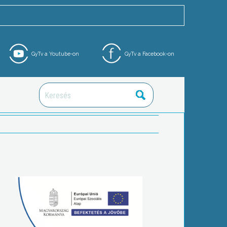
GyTv a Youtube-on
GyTv a Facebook-on