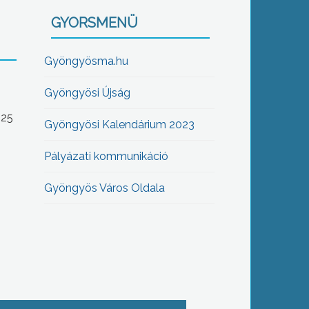
GYORSMENÜ
Gyöngyösma.hu
Gyöngyösi Újság
-25
Gyöngyösi Kalendárium 2023
Pályázati kommunikáció
Gyöngyös Város Oldala