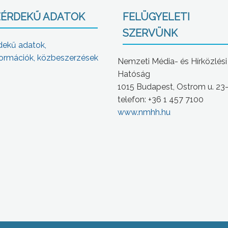
ÉRDEKŰ ADATOK
FELÜGYELETI
SZERVÜNK
dekű adatok,
ormációk, közbeszerzések
Nemzeti Média- és Hírközlési
Hatóság
1015 Budapest, Ostrom u. 23
telefon: +36 1 457 7100
www.nmhh.hu