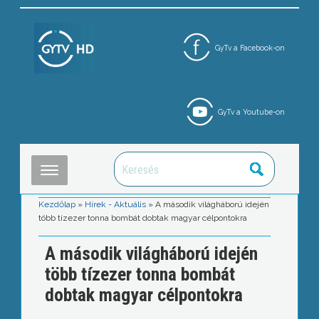
GyTv a Facebook-on
GyTv a Youtube-on
Kezdőlap
»
Hírek - Aktuális
»
A második világháború idején
több tízezer tonna bombát dobtak magyar célpontokra
A második világháború idején
több tízezer tonna bombát
dobtak magyar célpontokra