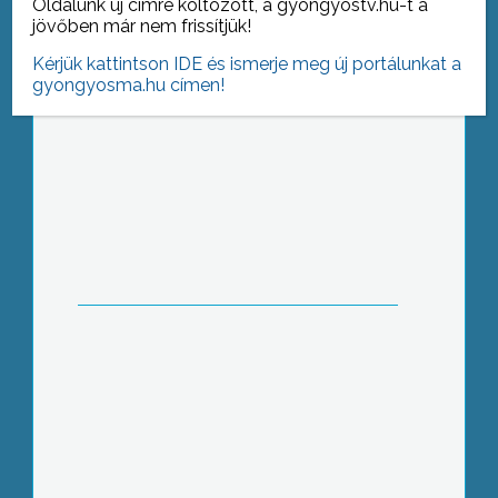
választották meg az általános iskola
Oldalunk új címre költözött, a gyongyostv.hu-t a
vezetőjének
jövőben már nem frissítjük!
Kérjük kattintson IDE és ismerje meg új portálunkat a
gyongyosma.hu címen!
2010-re kisebb városi és megyei
képviselőtestületekre voksolhatunk, ha
sikerül módosítani az önkormányzati
törvényt – jelentette ki Gyöngyösön
Jauernik István államtitkár.