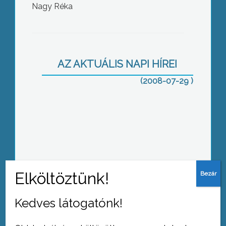
Nagy Réka
Nagy marák érkeztek a Gyöngyösi
Szabadidőpark és Kisállatkertbe
AZ AKTUÁLIS NAPI HÍREI
(2008-07-29 )
kábítószerezésről, annak hatásairól és
megelőzési lehetőségeiről tartottak
előadást – szakemberek segítségével
– a Mátra Művelődési Központban
Kedves látogatónk!
A jászárokszállási képviselőtestület
legutóbbi ülésén ismét Csomor Jánost