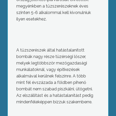
megyénkben a tűzszerészeknek éves
szinten 5-6 alkalommal kell kivonulniuk
ilyen esetekhez.
A tűzszerészek által hatástalanított
bombák nagy része tüzérségi lőszer,
melyek legtöbbször mezőgazdasági
munkálatoknál, vagy építkezések
alkalmával kerülnek felszínre. A több
mint fél évszázada a földben pihenő
bombát nem szabad piszkálni, ütögetni.
Az elszállítást és a hatástalanítást pedig
mindenféleképpen bízzuk szakemberre.