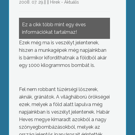
2008. 07. 29.
||
||
Hírek - Aktuális
Ez a cikk több mint egy éves
információkat tartalmaz!
Ezek még ma is veszélyt jelentenek,
hiszen a munkagépek még napjainkban
is bármikor kifordíthatnak a földből akár
egy 1000 kilogrammos bombát is.
Fel nem robbant tüzérségi lőszerek,
aknák, gránátok. A világháború örökségei
ezek, melyek a föld alatt lapulva még
napjainkban is veszélyt jelentenek. Habár
Heves megye kimaradt azokból a nagy
szőnyegbombázásokból, melyek az
ország jelentős iparvárosait érintették.