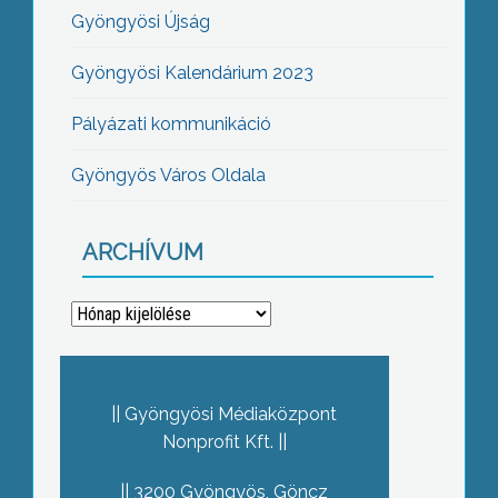
Gyöngyösi Újság
Gyöngyösi Kalendárium 2023
Pályázati kommunikáció
Gyöngyös Város Oldala
ARCHÍVUM
Archívum
Gyöngyösi Médiaközpont
Nonprofit Kft.
3200 Gyöngyös, Göncz