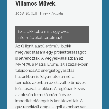
Villamos Művek.
2008. 10. 01.
||
||
Hírek - Aktuális
Ez a cikk több mint egy éves
információkat tartalmaz!
Az új lignit alapú erőművi blokk
megvalósítására egy projekttársaságot
is létrehoztak. A vegyesvállalatban az
MVM 75, a Mátrai Erőmű 25 százalékban
tulajdonos.Az energiafogyasztás
hazánkban is folyamatosan nő, a
termelés azonban az elavult erőművek
leállításával csökken. A régióban kevés
az olcsón termelő erőmű és az
importlehetőségek is korlátozottak. A
gáz rendkívül drága –lignit azonban van