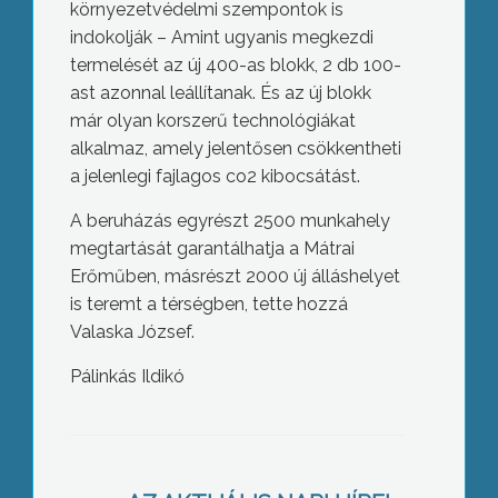
környezetvédelmi szempontok is
indokolják – Amint ugyanis megkezdi
termelését az új 400-as blokk, 2 db 100-
ast azonnal leállítanak. És az új blokk
már olyan korszerű technológiákat
alkalmaz, amely jelentősen csökkentheti
a jelenlegi fajlagos co2 kibocsátást.
A beruházás egyrészt 2500 munkahely
megtartását garantálhatja a Mátrai
Erőműben, másrészt 2000 új álláshelyet
is teremt a térségben, tette hozzá
Valaska József.
Pálinkás Ildikó
Új turisztikai lehetőségek és
élményelemek a Mátrában