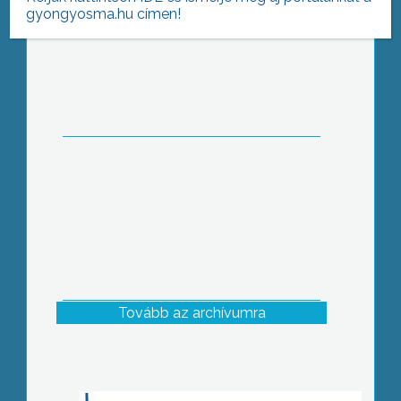
gyongyosma.hu címen!
Szüretelni vitték a Platán úti óvoda
Katicacsoportját a pedagógusok
Tovább az archívumra