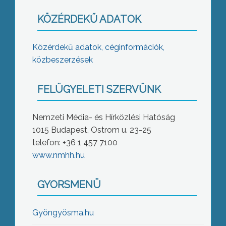
KÖZÉRDEKŰ ADATOK
Közérdekű adatok, céginformációk,
közbeszerzések
FELÜGYELETI SZERVÜNK
Nemzeti Média- és Hírközlési Hatóság
1015 Budapest, Ostrom u. 23-25
telefon: +36 1 457 7100
www.nmhh.hu
GYORSMENÜ
Gyöngyösma.hu