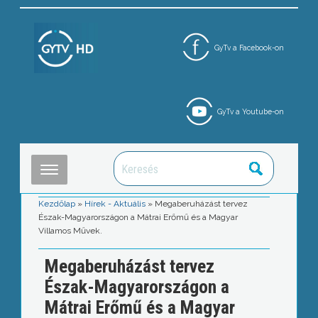
GyTv a Facebook-on
GyTv a Youtube-on
Kezdőlap
»
Hírek - Aktuális
»
Megaberuházást tervez
Észak-Magyarországon a Mátrai Erőmű és a Magyar
Villamos Művek.
Megaberuházást tervez
Észak-Magyarországon a
Mátrai Erőmű és a Magyar