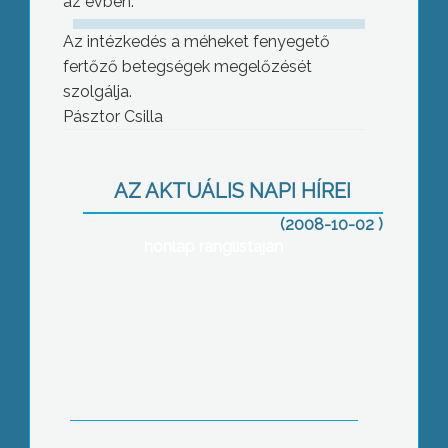
az évben.
Az intézkedés a méheket fenyegető
fertőző betegségek megelőzését
szolgálja.
Pásztor Csilla
Míg két évvel ezelőtt a 148. helyen
szerepelt, tavaly már a 187. helyre
AZ AKTUÁLIS NAPI HÍREI
esett vissza a gyöngyösi Bugát Pál
(2008-10-02 )
Kórház „az év kórháza” internetes
honlap ranglistáján
Szüleikre, nagyszüleikre, és régi
társaikra is emlékeztek a Helyőrségi
Nyugállományúak Klubjának tagjai
idősek napja alkalmából