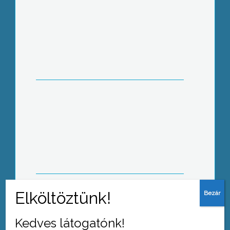
Először 1991-ben rendezte meg az
ENSZ az idősek világnapját, azóta
minden év október 1-jén
megemlékezünk a szépkorúakról
Zöld Óvoda címet adományozott a
Környezetvédelmi és Vízügyi
Minisztérium a Mátrafüredi
Tagóvodának
Kedves látogatónk!