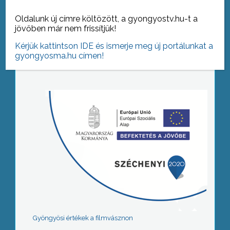
Oldalunk új címre költözött, a gyongyostv.hu-t a
jövőben már nem frissítjük!
Tovább az archívumra
Kérjük kattintson IDE és ismerje meg új portálunkat a
gyongyosma.hu címen!
Gyöngyösi értékek a filmvásznon