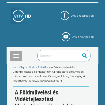
GyTv a Facebook-on
GyTv a Youtube-on
Kezdőlap
»
Hírek - Aktuális
»
A Földművelési és
Vidékfejlesztési Minisztérium új rendelete értelmében
minden méhész köteles az Országos Állategészségügyi
Információs Rendszerbe becsatlakozni
A Földművelési és
Vidékfejlesztési