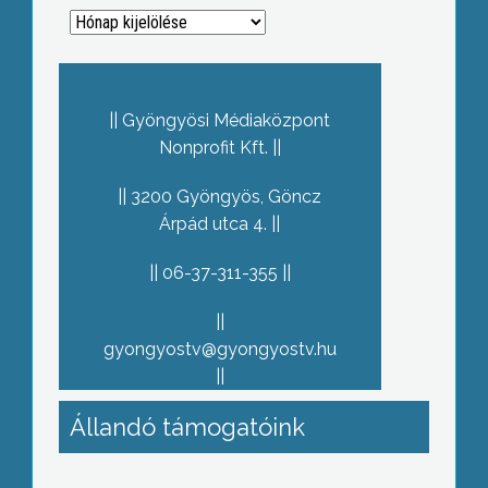
Archívum
Gyöngyösi Médiaközpont
Nonprofit Kft.
3200 Gyöngyös, Göncz
Árpád utca 4.
06-37-311-355
gyongyostv@gyongyostv.hu
Állandó támogatóink