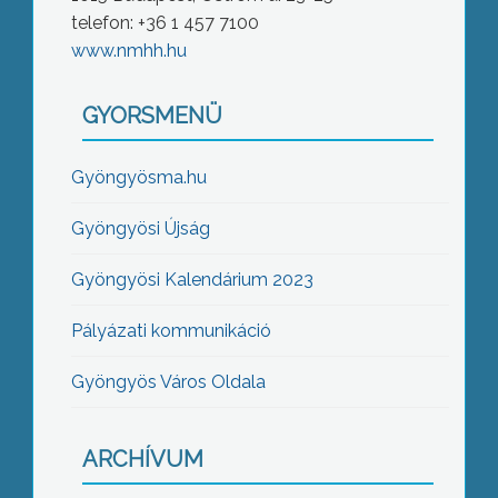
telefon: +36 1 457 7100
www.nmhh.hu
GYORSMENÜ
Gyöngyösma.hu
Gyöngyösi Újság
Gyöngyösi Kalendárium 2023
Pályázati kommunikáció
Gyöngyös Város Oldala
ARCHÍVUM