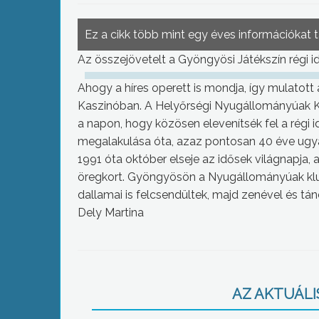
Ez a cikk több mint egy éves információkat 
Az összejövetelt a Gyöngyösi Játékszín régi id
Ahogy a híres operett is mondja, így mulatot
Kaszinóban. A Helyőrségi Nyugállományúak K
a napon, hogy közösen elevenítsék fel a régi 
megalakulása óta, azaz pontosan 40 éve ugy
1991 óta október elseje az idősek világnapja
öregkort. Gyöngyösön a Nyugállományúak klub
dallamai is felcsendültek, majd zenével és tánc
Dely Martina
AZ AKTUÁLIS