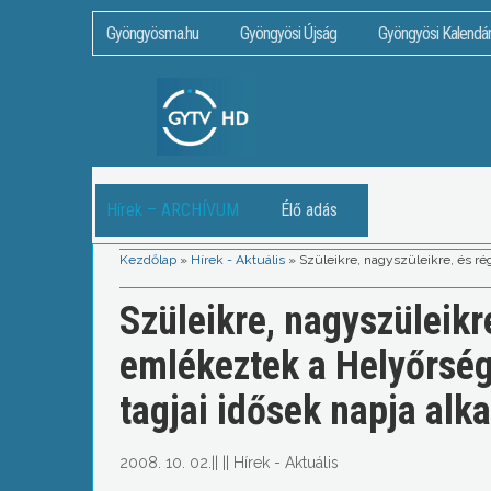
Gyöngyösma.hu
Gyöngyösi Újság
Gyöngyösi Kalendá
Hírek – ARCHÍVUM
Élő adás
Kezdőlap
»
Hírek - Aktuális
»
Szüleikre, nagyszüleikre, és ré
Szüleikre, nagyszüleikre
emlékeztek a Helyőrsé
tagjai idősek napja alk
2008. 10. 02.
||
||
Hírek - Aktuális