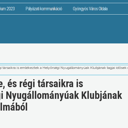
rium 2023
Pályázati kommunikáció
Gyöngyös Város Oldala
gi társaikra is emlékeztek a Helyőrségi Nyugállományúak Klubjának tagjai idősek 
, és régi társaikra is
gi Nyugállományúak Klubjának
almából