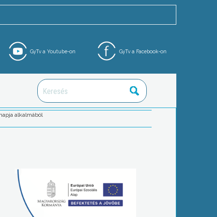
GyTv a Youtube-on
GyTv a Facebook-on
napja alkalmából