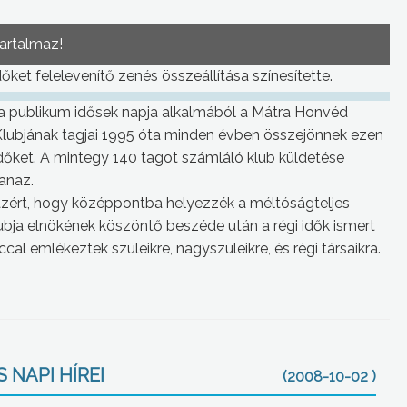
tartalmaz!
őket felelevenítő zenés összeállítása színesítette.
t a publikum idősek napja alkalmából a Mátra Honvéd
lubjának tagjai 1995 óta minden évben összejönnek ezen
időket. A mintegy 140 tagot számláló klub küldetése
anaz.
, azért, hogy középpontba helyezzék a méltóságteljes
ja elnökének köszöntő beszéde után a régi idők ismert
cal emlékeztek szüleikre, nagyszüleikre, és régi társaikra.
 NAPI HÍREI
(2008-10-02 )