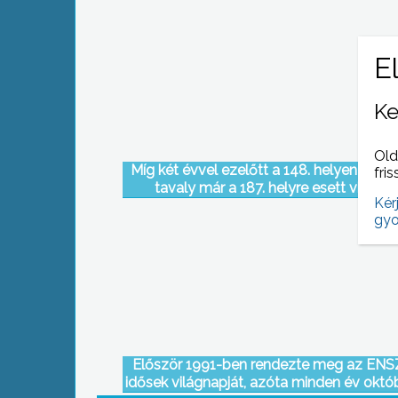
Ke
Old
Míg két évvel ezelőtt a 148. helyen szere
fris
tavaly már a 187. helyre esett vissza 
Kér
gyöngyösi Bugát Pál Kórház „az év kórh
gyo
internetes honlap ranglistáján
Először 1991-ben rendezte meg az ENS
idősek világnapját, azóta minden év októb