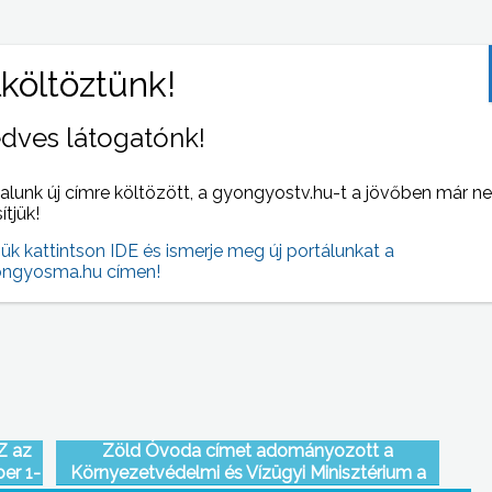
dves látogatónk!
alunk új címre költözött, a gyongyostv.hu-t a jövőben már n
pelt,
A Földművelési és Vidékfejlesztési
sítjük!
a
Minisztérium új rendelete értelmében minden
jük kattintson IDE és ismerje meg új portálunkat a
áza”
méhész köteles az Országos
ngyosma.hu címen!
Állategészségügyi Információs Rendszerbe
becsatlakozni
Z az
Zöld Óvoda címet adományozott a
er 1-
Környezetvédelmi és Vízügyi Minisztérium a