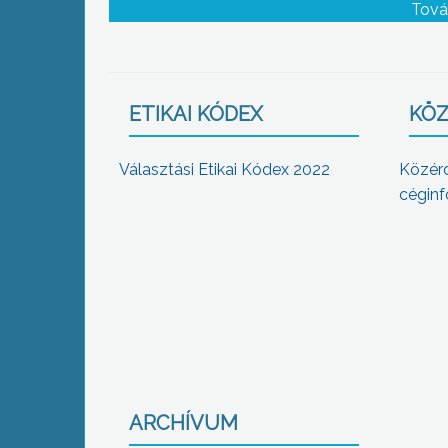
jén megemlékezünk a szépkorúakról
Tová
ETIKAI KÓDEX
KÖZ
Választási Etikai Kódex 2022
Közér
céginf
ARCHÍVUM