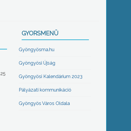
GYORSMENÜ
Gyöngyösma.hu
Gyöngyösi Újság
-25
Gyöngyösi Kalendárium 2023
Pályázati kommunikáció
Gyöngyös Város Oldala