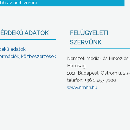
Mátrafüredi Tagóvodának
bb az archívumra
ÉRDEKŰ ADATOK
FELÜGYELETI
SZERVÜNK
dekű adatok,
ormációk, közbeszerzések
Nemzeti Média- és Hírközlési
Hatóság
1015 Budapest, Ostrom u. 23
telefon: +36 1 457 7100
www.nmhh.hu