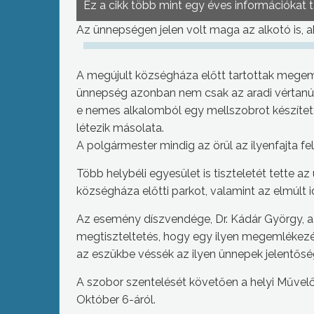
Ez a cikk több mint egy éves információkat 
Az ünnepségen jelen volt maga az alkotó is, a
A megújult községháza előtt tartottak mege
ünnepség azonban nem csak az aradi vértanúk e
e nemes alkalomból egy mellszobrot készített
létezik másolata.
A polgármester mindig az örül az ilyenfajta fe
Több helybéli egyesület is tiszteletét tette a
községháza előtti parkot, valamint az elmúlt 
Az esemény díszvendége, Dr. Kádár György, a
megtiszteltetés, hogy egy ilyen megemlékezése
az eszükbe véssék az ilyen ünnepek jelentősé
A szobor szentelését követően a helyi Művelő
Október 6-áról.