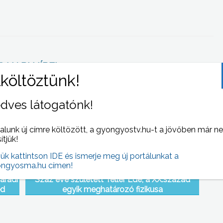
 NAPI HÍREI
(2008-10-07 )
dves látogatónk!
alunk új címre költözött, a gyongyostv.hu-t a jövőben már n
sítjük!
jük kattintson IDE és ismerje meg új portálunkat a
ngyosma.hu címen!
aradi
Száz éve született Teller Ede, a XX.század
éd
egyik meghatározó fizikusa