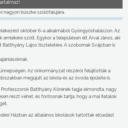
tartalmaz!
ki nagyon büszke szülőfalujára.
mlékezést október 6-a alkalmából Gyöngyöshalászon. Az
mlékére szólt. Egykor a településen élt Árvai János, aki
 Batthyány Lajos tiszteletére. A szobornak Svájcban is
lajánlásoknak.
z ünnepségen. Az önkormányzat részéről felújították a
időszakban megújult az iskola és az óvoda épülete is.
 Professzorok Batthyány Körének tagja elmondta, nagy
n részt vehet, és fontosnak tartja, hogy a mai fiatalok
gét.
dési Házban az általános iskolások tartottak előadást