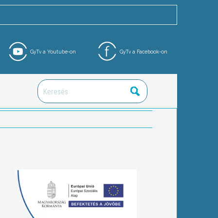
GyTv a Youtube-on
GyTv a Facebook-on