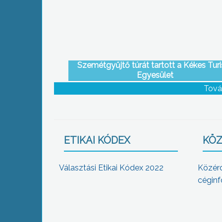
Szemétgyűjtő túrát tartott a Kékes Turi
Egyesület
Tová
ETIKAI KÓDEX
KÖZ
Választási Etikai Kódex 2022
Közér
céginf