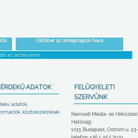
sta
Október az ünnepnapok hava
bb az archívumra
ÉRDEKŰ ADATOK
FELÜGYELETI
SZERVÜNK
dekű adatok,
ormációk, közbeszerzések
Nemzeti Média- és Hírközlési
Hatóság
1015 Budapest, Ostrom u. 23
telefon: +36 1 457 7100