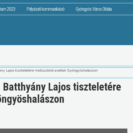
rium 2023
Pályázati kommunikáció
Gyöngyös Város Oldala
ány Lajos tiszteletére mellszobrot avattak Gyöngyöshalászon
 Batthyány Lajos tiszteletére
yöngyöshalászon