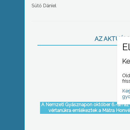
Sütő Dániel
AZ AKTUÁLIS
Ke
Old
fris
Kér
gyo
A Nemzeti Gyásznapon október 6.-án az 
vértanúkra emlékeztek a Mátra Honv
Kaszinóban Gyöngyösön