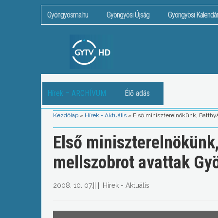
Gyöngyösma.hu
Gyöngyösi Újság
Gyöngyösi Kalendá
Hírek – ARCHÍVUM
Élő adás
Kezdőlap
»
Hírek - Aktuális
»
Első miniszterelnökünk, Batthy
Első miniszterelnökünk,
mellszobrot avattak G
2008. 10. 07.
||
||
Hírek - Aktuális