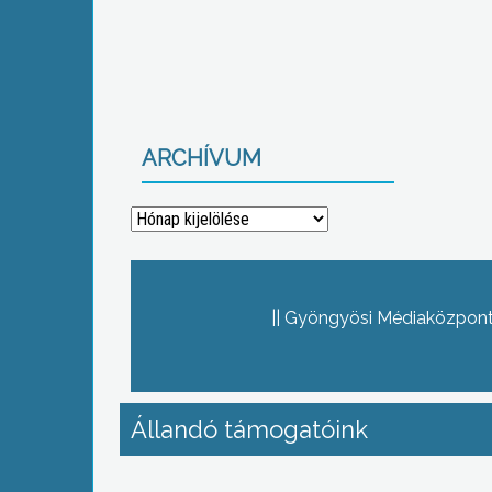
ARCHÍVUM
Archívum
Gyöngyösi Médiaközpont 
Állandó támogatóink