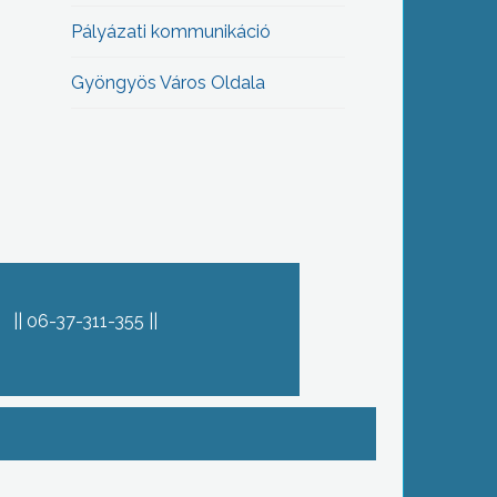
Pályázati kommunikáció
Gyöngyös Város Oldala
06-37-311-355