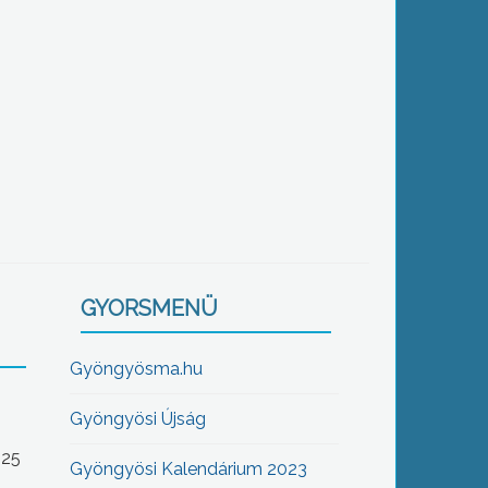
GYORSMENÜ
Gyöngyösma.hu
Gyöngyösi Újság
-25
Gyöngyösi Kalendárium 2023