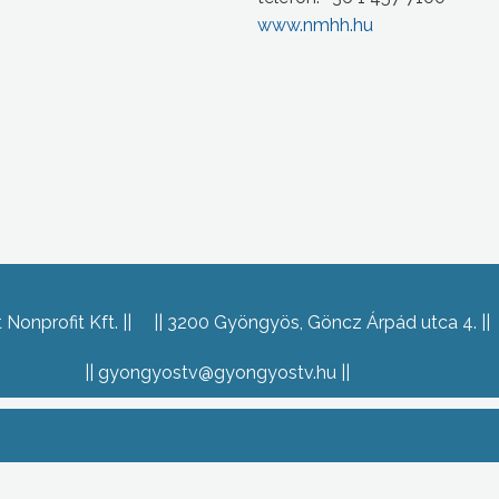
www.nmhh.hu
Nonprofit Kft.
3200 Gyöngyös, Göncz Árpád utca 4.
gyongyostv@gyongyostv.hu