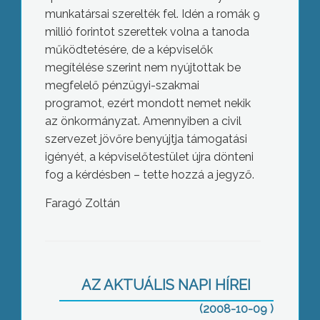
munkatársai szerelték fel. Idén a romák 9
millió forintot szerettek volna a tanoda
működtetésére, de a képviselők
megítélése szerint nem nyújtottak be
megfelelő pénzügyi-szakmai
programot, ezért mondott nemet nekik
az önkormányzat. Amennyiben a civil
szervezet jövőre benyújtja támogatási
igényét, a képviselőtestület újra dönteni
fog a kérdésben – tette hozzá a jegyző.
Faragó Zoltán
Kávéházi beszélgetést tartottak
Egerben az egész életen át tartó
tanulásról
AZ AKTUÁLIS NAPI HÍREI
(2008-10-09 )