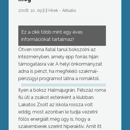
2008. 10. 09.
||
||
Hírek - Aktuális
Ez a cikk több mint egy éves
információkat tartalmaz!
Ötven roma fiatal tanul bokszolni az
intézményben, amely épp forrás híján
támogatásra vár. A helyi önkormányzat
adna is pénzt, ha megfelelő szakmai-
pénzügyi programot látna a romáktól.
Ilyen a boksz Halmajugrán. Félszáz roma
fiú üti a zsákot esténként a klubban.
Lakatos Zsolt az iskola rossza volt
eddig, most azonban le tudja vezetni
fölös energiáit még úgy is, hogy a
szakemberek szerint hiperaktív. Amit itt