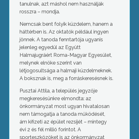
tanulnak, azt máshol nem használják
rosszra – mondja.
Nemcsak bent folyik küzdelem, hanem a
háttérben is. Az oktatók például ingyen
jönnek. A tanoda fenntartója ugyanis
jelenleg egyedül az Együtt
Halmajugráért Roma-Magyar Egyesület,
melynek elnöke szerint van
létjogosultsága a halmaji küzdelmeknek.
A boksznak is, meg a forráskeresésnek is.
Pusztai Attila, a település jegyzője
megkeresésünkre elmondta: az
önkormányzat most ugyan hivatalosan
nem támogatja a tanoda működését,
ám kifizeti az épület rezsijét – mintegy
évi 2 és fél millió forintot. A
sporteszközöket is az önkormányzat