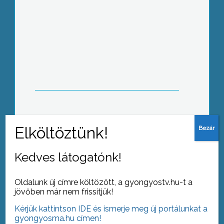
Megjelentek a Baross Gábor program
2008. évi régiós pályázati felhívásai
Országos Tini Könyvtári Napokat
szervezett az Információs és
Könyvtári Szövetség
Kedves látogatónk!
Oldalunk új címre költözött, a gyongyostv.hu-t a
jövőben már nem frissítjük!
Kérjük kattintson IDE és ismerje meg új portálunkat a
Magyar hagyományok játszóházát
gyongyosma.hu címen!