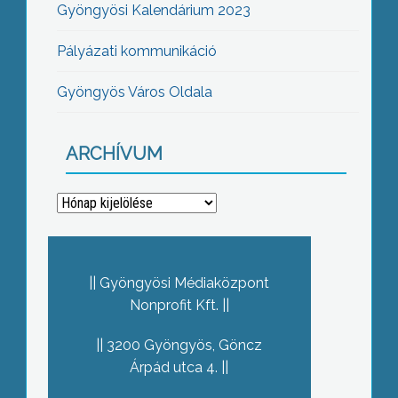
Gyöngyösi Kalendárium 2023
Pályázati kommunikáció
Gyöngyös Város Oldala
ARCHÍVUM
Archívum
Gyöngyösi Médiaközpont
Nonprofit Kft.
3200 Gyöngyös, Göncz
Árpád utca 4.