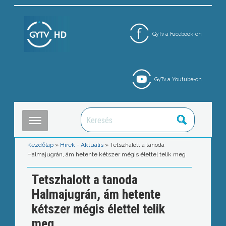
GyTv a Facebook-on
GyTv a Youtube-on
Kezdőlap
»
Hírek - Aktuális
»
Tetszhalott a tanoda
Halmajugrán, ám hetente kétszer mégis élettel telik meg
Tetszhalott a tanoda
Halmajugrán, ám hetente
kétszer mégis élettel telik
meg