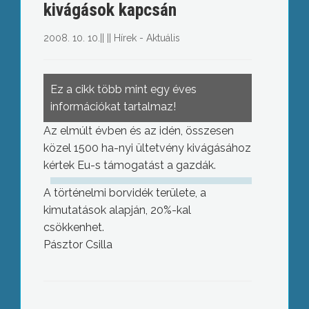
kivágások kapcsán
2008. 10. 10.
||
||
Hírek - Aktuális
Ez a cikk több mint egy éves
információkat tartalmaz!
Az elmúlt évben és az idén, összesen
közel 1500 ha-nyi ültetvény kivágásához
kértek Eu-s támogatást a gazdák.
A történelmi borvidék területe, a
kimutatások alapján, 20%-kal
csökkenhet.
Pásztor Csilla