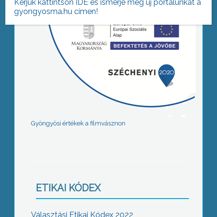
Kérjük kattintson IDE és ismerje meg új portálunkat a
gyongyosma.hu címen!
Gyöngyösi értékek a filmvásznon
ETIKAI KÓDEX
Választási Etikai Kódex 2022