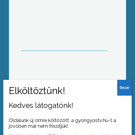
Október 4.-én, szombaton a Mátra
Művelődési Központ amatőr zenei
találkozónak adott helyet
Kedves látogatónk!
Tovább az archívumra
Oldalunk új címre költözött, a gyongyostv.hu-t a
jövőben már nem frissítjük!