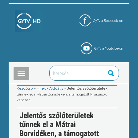
GyTv a Facebook-on
GyTv a Youtube-on
Kezdőlap
»
Hírek - Aktuális
»
Jelentős szőlőterületek
tűnnek el a Mátrai Borvidéken, a támogatott kivágások
kapcsán
Jelentős szőlőterületek
tűnnek el a Mátrai
Borvidéken, a támogatott