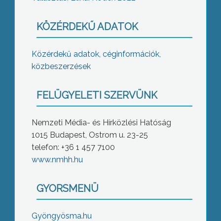
KÖZÉRDEKŰ ADATOK
Közérdekű adatok, céginformációk,
közbeszerzések
FELÜGYELETI SZERVÜNK
Nemzeti Média- és Hírközlési Hatóság
1015 Budapest, Ostrom u. 23-25
telefon: +36 1 457 7100
www.nmhh.hu
GYORSMENÜ
Gyöngyösma.hu