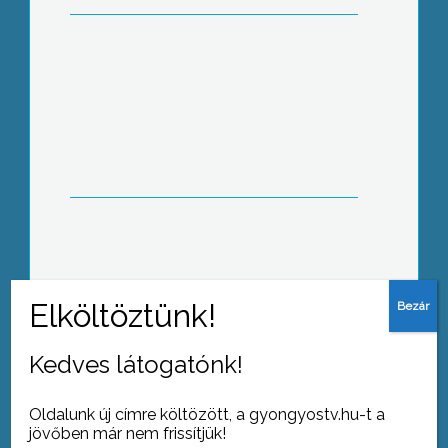
Az Idősek Világnapja alkalmából
köszöntötte Gyöngyös város
önkormányzata a helyi szépkorúakat
Kedves látogatónk!
Tovább az archívumra
Oldalunk új címre költözött, a gyongyostv.hu-t a
jövőben már nem frissítjük!