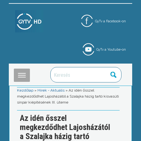
GyTv a Facebook-on
GyTv a Youtube-on
Kezdőlap
»
Hírek - Aktuális
»
Az idén ősszel
megkezdődhet Lajosházától a Szalajka házig tartó kisvasúti
sínpár kiépítésének III. üteme
Az idén ősszel
megkezdődhet Lajosházától
a Szalajka házig tartó