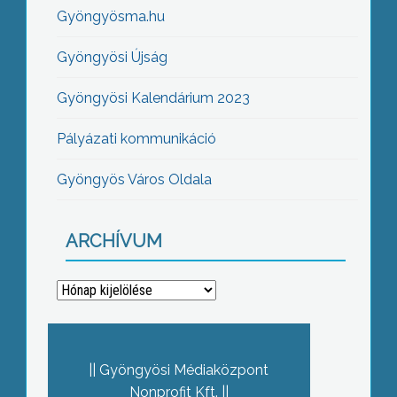
Gyöngyösma.hu
Gyöngyösi Újság
Gyöngyösi Kalendárium 2023
Pályázati kommunikáció
Gyöngyös Város Oldala
ARCHÍVUM
Archívum
Gyöngyösi Médiaközpont
Nonprofit Kft.