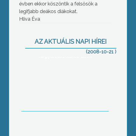
évben ekkor köszöntik a felsősök a
legifjabb deákos diákokat.
Hliva Éva
Miután két éve szerződésbe foglalta a
Mátraaljai Munkaadók Egyesülete és a
gyöngyösi önkormányzat, hogy
AZ AKTUÁLIS NAPI HÍREI
kölcsönösen próbálnak egymás
hasznára tenni, hétfőn ismét
(2008-10-21 )
tárgyalóasztalhoz ültek
Ötletbörzére gyűltek össze
Gyöngyösön a Dél-Mátra Helyi
Közösség 24 településéről érkező
vállalkozók