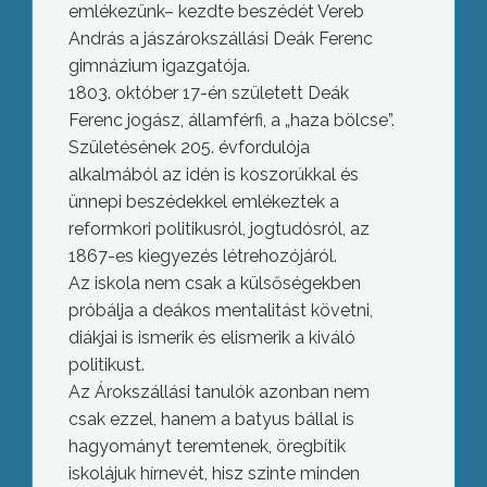
emlékezünk– kezdte beszédét Vereb
András a jászárokszállási Deák Ferenc
gimnázium igazgatója.
1803. október 17-én született Deák
Ferenc jogász, államférfi, a „haza bölcse”.
Születésének 205. évfordulója
alkalmából az idén is koszorúkkal és
ünnepi beszédekkel emlékeztek a
reformkori politikusról, jogtudósról, az
1867-es kiegyezés létrehozójáról.
Az iskola nem csak a külsőségekben
próbálja a deákos mentalitást követni,
diákjai is ismerik és elismerik a kiváló
politikust.
Az Árokszállási tanulók azonban nem
csak ezzel, hanem a batyus bállal is
hagyományt teremtenek, öregbítik
iskolájuk hírnevét, hisz szinte minden