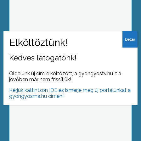
Ismét elektronikai hulladékgyűjtést
szervezett a Városgondozási Zrt
Kedves látogatónk!
Már hagyomány, hogy ősszel
Kézdivásárhelyi diákok érkeznek
városunkba
Oldalunk új címre költözött, a gyongyostv.hu-t a
jövőben már nem frissítjük!
Kérjük kattintson IDE és ismerje meg új portálunkat a
gyongyosma.hu címen!