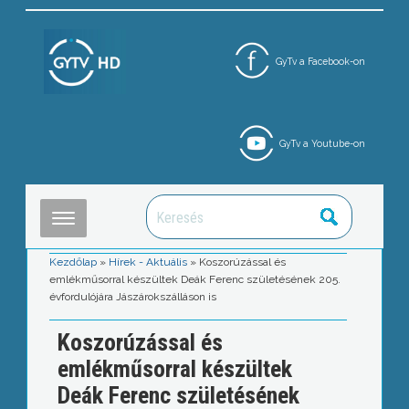
GyTv a Facebook-on
GyTv a Youtube-on
Kezdőlap
»
Hírek - Aktuális
»
Koszorúzással és
emlékműsorral készültek Deák Ferenc születésének 205.
évfordulójára Jászárokszálláson is
Koszorúzással és
emlékműsorral készültek
Deák Ferenc születésének