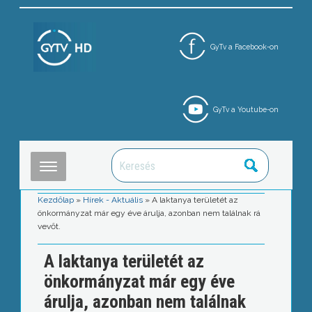
GyTv a Facebook-on
GyTv a Youtube-on
Kezdőlap
»
Hírek - Aktuális
»
A laktanya területét az
önkormányzat már egy éve árulja, azonban nem találnak rá
vevőt.
A laktanya területét az
önkormányzat már egy éve
árulja, azonban nem találnak