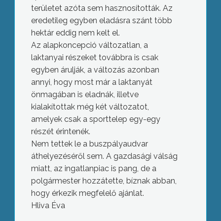
területet azóta sem hasznosították. Az
eredetileg egyben eladásra szánt több
hektár eddig nem kelt el.
Az alapkoncepció változatlan, a
laktanyai részeket továbbra is csak
egyben árulják, a változás azonban
annyi, hogy most már a laktanyát
önmagában is eladnák, illetve
kialakítottak még két változatot,
amelyek csak a sporttelep egy-egy
részét érintenék.
Nem tettek le a buszpályaudvar
áthelyezéséről sem. A gazdasági válság
miatt, az ingatlanpiac is pang, de a
polgármester hozzátette, bíznak abban,
hogy érkezik megfelelő ajánlat.
Hliva Éva