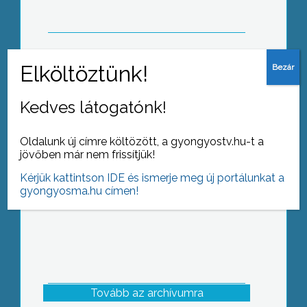
nyugalmazott igazgatójának a Heves
Megyei Önkormányzat
Környezetszépítés, faültetés, talaj
Kedves látogatónk!
munkálatok, ezzel fejezik be a
sportcsarnok őszi beruházását
Oldalunk új címre költözött, a gyongyostv.hu-t a
jövőben már nem frissítjük!
Kérjük kattintson IDE és ismerje meg új portálunkat a
gyongyosma.hu címen!
Tovább az archívumra