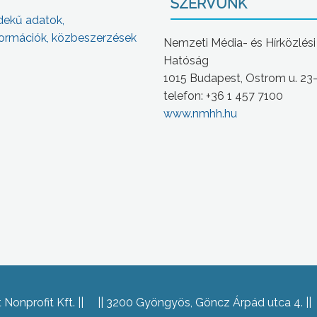
SZERVÜNK
dekű adatok,
ormációk, közbeszerzések
Nemzeti Média- és Hírközlési
Hatóság
1015 Budapest, Ostrom u. 23
telefon: +36 1 457 7100
www.nmhh.hu
Nonprofit Kft.
3200 Gyöngyös, Göncz Árpád utca 4.