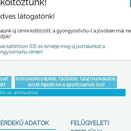
dves látogatónk!
r egy
A nők és a férfiak közötti esélyegyenlőség
őt.
biztosítása az Európai Unió egyik legfontosabb
politikai célja
alunk új címre költözött, a gyongyostv.hu-t a jövőben már n
sítjük!
jük kattintson IDE és ismerje meg új portálunkat a
ngyosma.hu címen!
yari
Környezetszépítés, faültetés, talaj munkálatok,
ert
ezzel fejezik be a sportcsarnok őszi
jának
beruházását
bb az archívumra
ÉRDEKŰ ADATOK
FELÜGYELETI