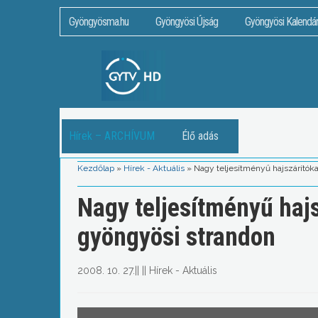
Gyöngyösma.hu
Gyöngyösi Újság
Gyöngyösi Kalendá
Hírek – ARCHÍVUM
Élő adás
Kezdőlap
»
Hírek - Aktuális
»
Nagy teljesítményű hajszárítóka
Nagy teljesítményű hajs
gyöngyösi strandon
2008. 10. 27.
||
||
Hírek - Aktuális