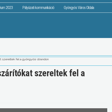
rium 2023
Pályázati kommunikáció
Gyöngyös Város Oldala
t szereltek fel a gyöngyösi strandon
zárítókat szereltek fel a