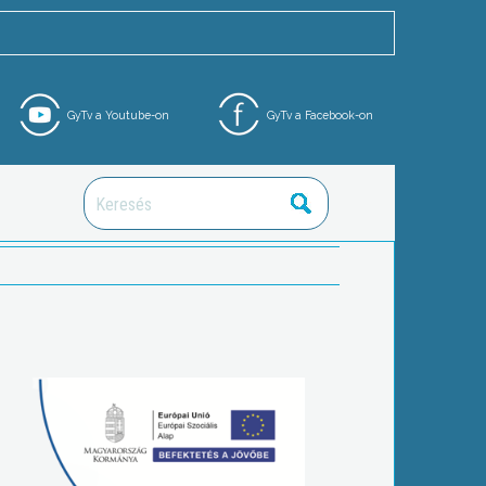
GyTv a Youtube-on
GyTv a Facebook-on