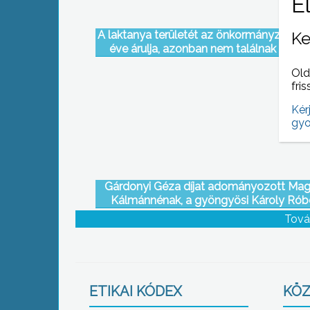
Ke
A laktanya területét az önkormányzat má
éve árulja, azonban nem találnak rá vev
Old
fris
Kér
gyo
Gárdonyi Géza díjat adományozott Mag
Kálmánnénak, a gyöngyösi Károly Rób
Szakképző Iskola nyugalmazott igazgató
Tová
a Heves Megyei Önkormányzat
ETIKAI KÓDEX
KÖZ