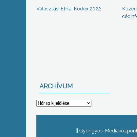
Választási Etikai Kódex 2022
Közér
céginf
ARCHÍVUM
Archívum
Gyöngyösi Médiaközpont 