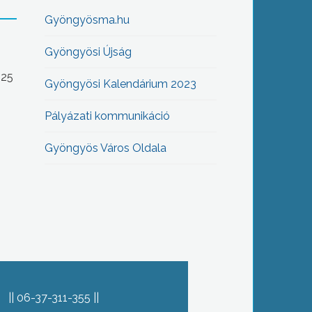
Gyöngyösma.hu
Gyöngyösi Újság
-25
Gyöngyösi Kalendárium 2023
Pályázati kommunikáció
Gyöngyös Város Oldala
06-37-311-355