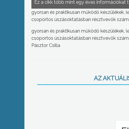
Ez a cikk több mint egy éves információkat 
gyorsan és praktikusan működő készülékek, le
csoportos úszásoktatásban résztvevők szám
gyorsan és praktikusan működő készülékek, le
csoportos úszásoktatásban résztvevők szám
Pásztor Csilla
AZ AKTUÁLIS