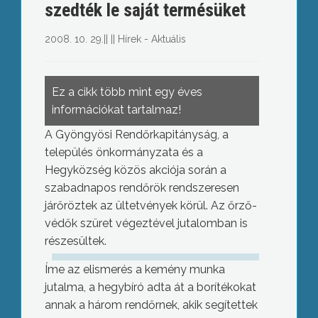
szedték le saját termésüket
2008. 10. 29.
||
||
Hírek - Aktuális
Ez a cikk több mint egy éves
információkat tartalmaz!
A Gyöngyösi Rendőrkapitányság, a
település önkormányzata és a
Hegyközség közös akciója során a
szabadnapos rendőrök rendszeresen
járőröztek az ültetvények körül. Az őrző-
védők szüret végeztével jutalomban is
részesültek.
Íme az elismerés a kemény munka
jutalma, a hegybíró adta át a borítékokat
annak a három rendőrnek, akik segítettek