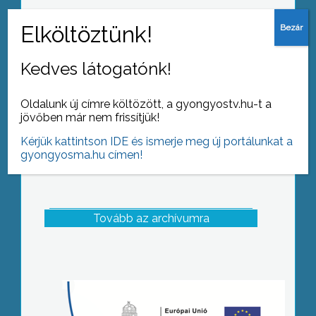
Városi véradó napot tartott a Magyar
Vöröskereszt Gyöngyösi Szervezete
Kedves látogatónk!
Oldalunk új címre költözött, a gyongyostv.hu-t a
jövőben már nem frissítjük!
Kérjük kattintson IDE és ismerje meg új portálunkat a
gyongyosma.hu címen!
Tovább az archívumra