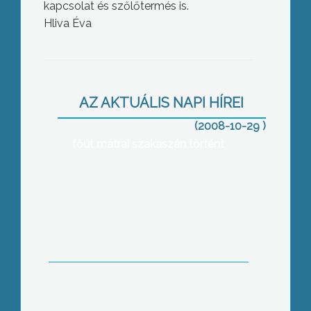
kapcsolat és szőlőtermés is.
Hliva Éva
A tavalyi év első nyolc hónapjában 22
motoros baleset történt megyénkben
AZ AKTUÁLIS NAPI HÍREI
– az idén ugyanebben az időszakban
16, ebből összesen három volt halálos
(2008-10-29 )
kimenetelű, kettő ezek közül a 24-es
főút mátrai szakaszán történt
Lakossági fórumon értékelte a 2006-
os önkormányzati választások óta
eltelt két évet Hiesz György
polgármester a házasságkötő
teremben