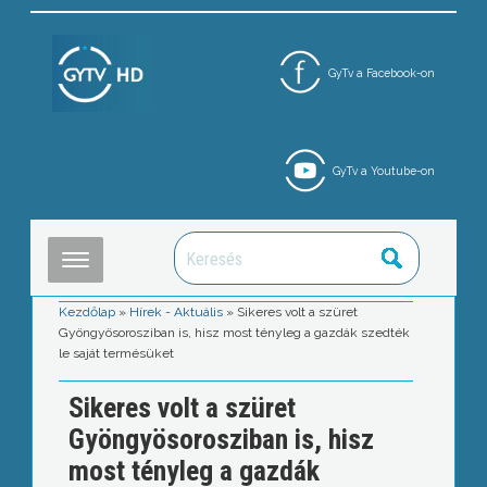
GyTv a Facebook-on
GyTv a Youtube-on
Kezdőlap
»
Hírek - Aktuális
»
Sikeres volt a szüret
Gyöngyösorosziban is, hisz most tényleg a gazdák szedték
le saját termésüket
Sikeres volt a szüret
Gyöngyösorosziban is, hisz
most tényleg a gazdák