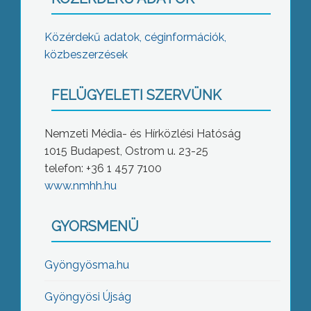
Közérdekű adatok, céginformációk,
közbeszerzések
FELÜGYELETI SZERVÜNK
Nemzeti Média- és Hírközlési Hatóság
1015 Budapest, Ostrom u. 23-25
telefon: +36 1 457 7100
www.nmhh.hu
GYORSMENÜ
Gyöngyösma.hu
Gyöngyösi Újság