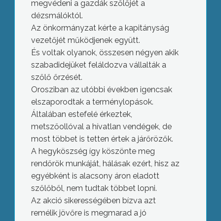
megvédeni a gazdák szőlőjét a
dézsmálóktól.
Az önkormányzat kérte a kapitányság
vezetőjét működjenek együtt.
És voltak olyanok, összesen négyen akik
szabadidejüket feláldozva vállalták a
szőlő őrzését.
Orosziban az utóbbi években igencsak
elszaporodtak a terménylopások.
Általában estefelé érkeztek,
metszőollóval a hívatlan vendégek, de
most többet is tetten értek a járőrözők.
A hegyköszség így köszönte meg
rendőrök munkáját, hálásak ezért, hisz az
egyébként is alacsony áron eladott
szőlőből, nem tudtak többet lopni.
Az akció sikerességében bízva azt
remélik jövőre is megmarad a jó