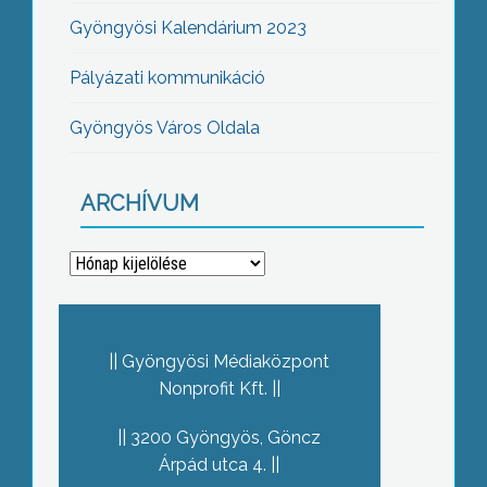
Gyöngyösi Kalendárium 2023
Pályázati kommunikáció
Gyöngyös Város Oldala
ARCHÍVUM
Archívum
Gyöngyösi Médiaközpont
Nonprofit Kft.
3200 Gyöngyös, Göncz
Árpád utca 4.