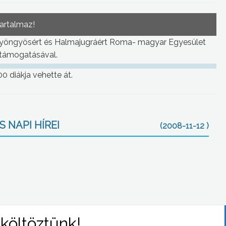
tartalmaz!
Gyöngyösért és Halmajugráért Roma- magyar Egyesület
 támogatásával.
0 diákja vehette át.
 NAPI HÍREI
(2008-11-12 )