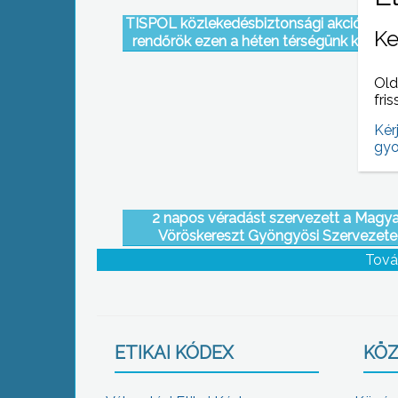
TISPOL közlekedésbiztonsági akció tarta
Ke
rendőrök ezen a héten térségünk közútjai
Old
fris
Kér
gyo
2 napos véradást szervezett a Magya
Vöröskereszt Gyöngyösi Szervezete
Tová
ETIKAI KÓDEX
KÖZ