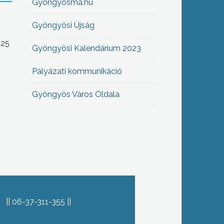
Gyöngyösma.hu
Gyöngyösi Újság
-25
Gyöngyösi Kalendárium 2023
Pályázati kommunikáció
Gyöngyös Város Oldala
06-37-311-355