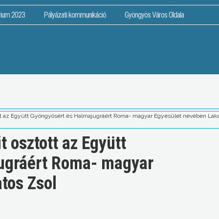
rium 2023
Pályázati kommunikáció
Gyöngyös Város Oldala
tt az Együtt Gyöngyösért és Halmajugráért Roma- magyar Egyesület nevében Laka
 osztott az Együtt
ugráért Roma- magyar
tos Zsol