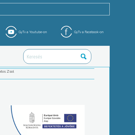
GyTv a Youtube-on
GyTv a Facebook-on
tos Zsol