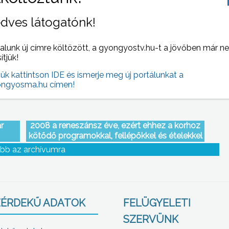
nak a
A fokozott ellenőrzések mellett mégis
dves látogatónk!
n is
történnek balesetek
alunk új címre költözött, a gyongyostv.hu-t a jövőben már n
sítjük!
jük kattintson IDE és ismerje meg új portálunkat a
ngyosma.hu címen!
r
2008 a reneszánsz éve, ezért ehhez a korhoz
kötődő programokkal, fellépőkkel és ételekkel
várták a borok kedvelőit Nagyrédén
bb az archívumra
ÉRDEKŰ ADATOK
FELÜGYELETI
SZERVÜNK