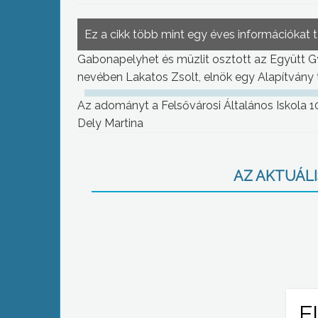
Ez a cikk több mint egy éves információkat 
Gabonapelyhet és müzlit osztott az Együtt 
nevében Lakatos Zsolt, elnök egy Alapítvány
Az adományt a Felsővárosi Általános Iskola 10
Dely Martina
AZ AKTUÁLIS