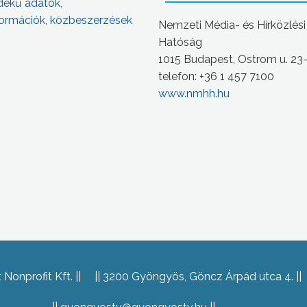
dekű adatok,
ormációk, közbeszerzések
Nemzeti Média- és Hírközlési
Hatóság
1015 Budapest, Ostrom u. 23
telefon: +36 1 457 7100
www.nmhh.hu
Nonprofit Kft.
3200 Gyöngyös, Göncz Árpád utca 4.