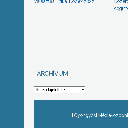
Választási Etikai Kódex 2022
Közér
céginf
ARCHÍVUM
Archívum
Gyöngyösi Médiaközpont 