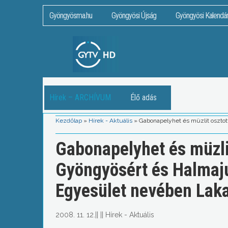
Gyöngyösma.hu
Gyöngyösi Újság
Gyöngyösi Kalendá
Hírek – ARCHÍVUM
Élő adás
Kezdőlap
»
Hírek - Aktuális
»
Gabonapelyhet és müzlit oszto
Gabonapelyhet és müzlit
Gyöngyösért és Halmaj
Egyesület nevében Laka
2008. 11. 12.
||
||
Hírek - Aktuális