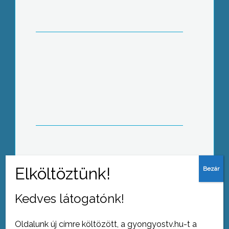
Felsővárosi Általános Iskolában, ám az
egészséges táplálkozást továbbra is
fontosnak tartják
Felavatták a Károly Róbert Főiskola
gólyáit
Kedves látogatónk!
Oldalunk új címre költözött, a gyongyostv.hu-t a
Tovább az archívumra