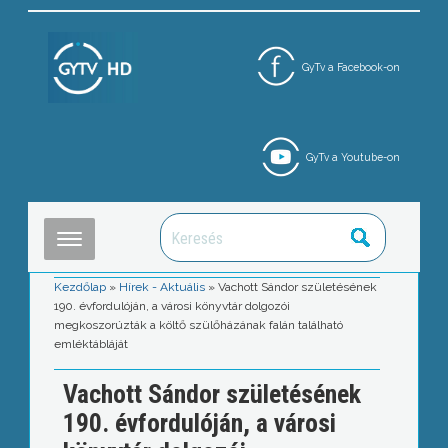
GyTv a Facebook-on
GyTv a Youtube-on
Kezdőlap
»
Hírek - Aktuális
»
Vachott Sándor születésének
190. évfordulóján, a városi könyvtár dolgozói
megkoszorúzták a költő szülőházának falán található
emléktábláját
Vachott Sándor születésének
190. évfordulóján, a városi