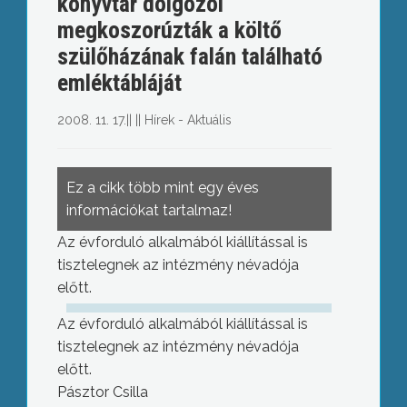
könyvtár dolgozói
megkoszorúzták a költő
szülőházának falán található
emléktábláját
2008. 11. 17.
||
||
Hírek - Aktuális
Ez a cikk több mint egy éves
információkat tartalmaz!
Az évforduló alkalmából kiállítással is
tisztelegnek az intézmény névadója
előtt.
Az évforduló alkalmából kiállítással is
tisztelegnek az intézmény névadója
előtt.
Pásztor Csilla