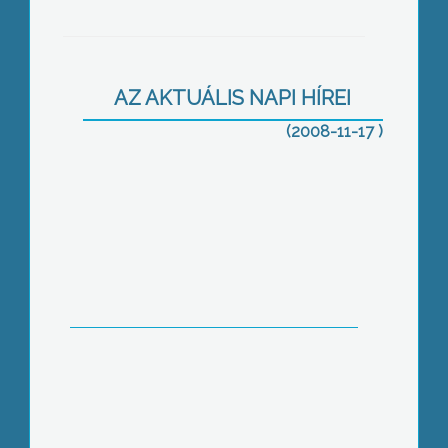
Az ELMÛ- ÉMÁSZ Társaságcsoport
AZ AKTUÁLIS NAPI HÍREI
2008- ban hálózati beruházásokra
közel 30 milliárd forintot fordított
(2008-11-17 )
Újraválasztották a Heves megyei
cigány kisebbségi önkormányzatot
Egerben.
Az egészséghét ugyan véget ért a