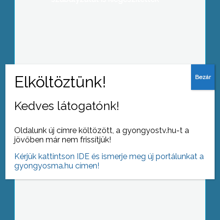
Tiszta fejjel a volán mögött”
elnevezésű, az Országos rendőr-
főkapitányság által útjára indított
vándorkiállítás Gyöngyösre érkezett
Kedves látogatónk!
Hamarosan befejeződik a Kálvária
Templom kaputornyának helyreállítása
Oldalunk új címre költözött, a gyongyostv.hu-t a
jövőben már nem frissítjük!
Kérjük kattintson IDE és ismerje meg új portálunkat a
gyongyosma.hu címen!