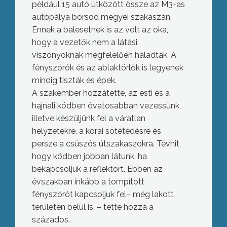
például 15 autó ütközött össze az M3-as
autópálya borsod megyei szakaszán.
Ennek a balesetnek is az volt az oka,
hogy a vezetők nem a látási
viszonyoknak megfelelően haladtak. A
fényszórók és az ablaktörlők is legyenek
mindig tiszták és épek.
A szakember hozzátette, az esti és a
hajnali ködben óvatosabban vezessünk,
illetve készüljünk fel a váratlan
helyzetekre, a korai sötétedésre és
persze a csúszós útszakaszokra. Tévhit,
hogy ködben jobban látunk, ha
bekapcsoljuk a reflektort. Ebben az
évszakban inkább a tompított
fényszórót kapcsoljuk fel– még lakott
területen belül is. – tette hozzá a
százados.