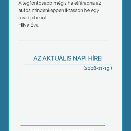
A legfontosabb mégis ha elfáradna az
autós mindenképpen iktasson be egy
rövid pihenőt.
Hliva Éva
A világ legnagyobb kotrógépét építik
meg Bükkábrányban
AZ AKTUÁLIS NAPI HÍREI
(2008-11-19 )
A mai kistérségi ülésen a
polgármesterek megtárgyalták és
elfogadták a kistérség éves
költségvetési beszámolóját, majd a
törvénymódosítások miatt néhány
térségi szervezet működésének
szabályzatát is kiegészítették