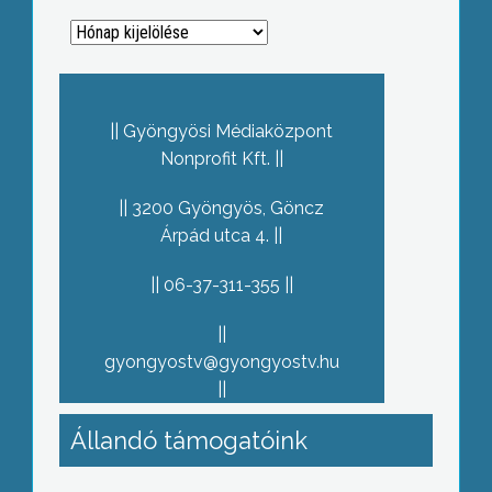
Archívum
Gyöngyösi Médiaközpont
Nonprofit Kft.
3200 Gyöngyös, Göncz
Árpád utca 4.
06-37-311-355
gyongyostv@gyongyostv.hu
Állandó támogatóink