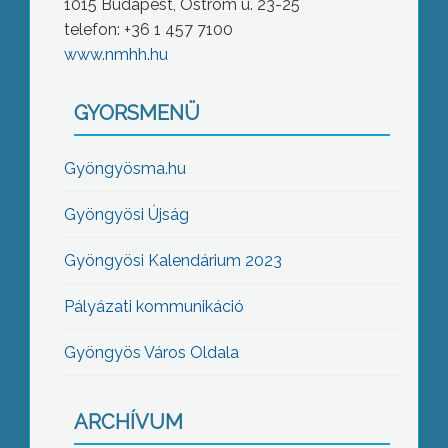
1015 Budapest, Ostrom u. 23-25
telefon: +36 1 457 7100
www.nmhh.hu
GYORSMENÜ
Gyöngyösma.hu
Gyöngyösi Újság
Gyöngyösi Kalendárium 2023
Pályázati kommunikáció
Gyöngyös Város Oldala
ARCHÍVUM