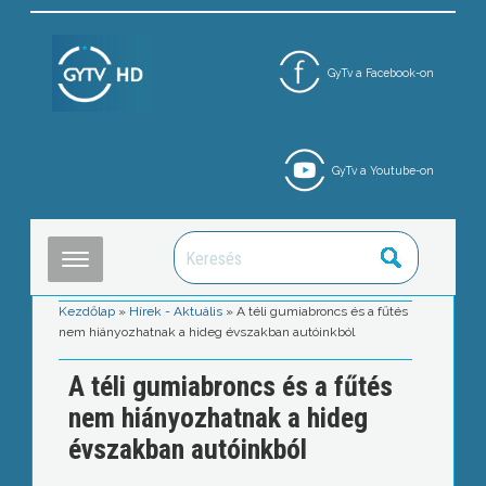
GyTv a Facebook-on
GyTv a Youtube-on
Kezdőlap
»
Hírek - Aktuális
»
A téli gumiabroncs és a fűtés
nem hiányozhatnak a hideg évszakban autóinkból
A téli gumiabroncs és a fűtés
nem hiányozhatnak a hideg
évszakban autóinkból