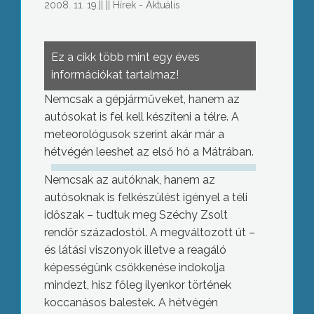
2008. 11. 19.
||
||
Hírek - Aktuális
Ez a cikk több mint egy éves
információkat tartalmaz!
Nemcsak a gépjárműveket, hanem az
autósokat is fel kell készíteni a télre. A
meteorológusok szerint akár már a
hétvégén leeshet az első hó a Mátrában.
Nemcsak az autóknak, hanem az
autósoknak is felkészülést igényel a téli
időszak – tudtuk meg Széchy Zsolt
rendőr századostól. A megváltozott út –
és látási viszonyok illetve a reagáló
képességünk csökkenése indokolja
mindezt, hisz főleg ilyenkor történek
koccanásos balestek. A hétvégén