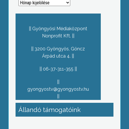
Archívum
Gyöngyösi Médiaközpont
Nonprofit Kft.
3200 Gyöngyös, Göncz
Árpád utca 4.
06-37-311-355
gyongyostv@gyongyostv.hu
Állandó támogatóink