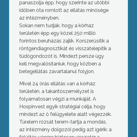
panaszolja épp, hogy szerinte az utóbbi
időben óta romlott az ellátás minősége
az intézményben.
Sokan nem tudják, hogy a kórház
területén épp egy közel 250 millió
forintos beruházás zajlik. Korszerűsítik a
röntgendiagnosztikát és visszatelepítik a
tüdőgondozót is. Mindezt persze úgy
kell megvalósítaniuk, hogy közben a
betegellátás zavartalanul folyjon.
Mivel 24 órás ellátás van a kórház
területén, a takarítószemélyzet is
folyamatosan végzi a munkáját. A
Hospinvest egyik stratégiai célja, hogy
mindezt az ő felügyelete alatt végezzék.
Türelem rózsát terem-tartja a mondás,
az intézmény dolgozói pedig azt ígérik: a