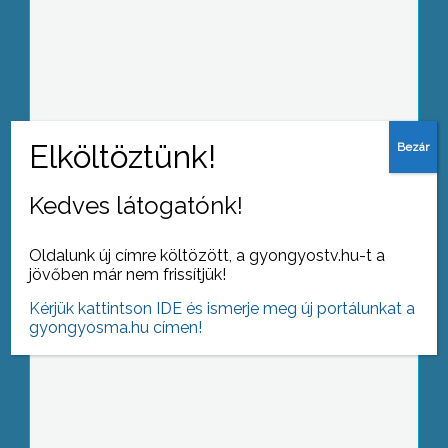
Ülésezett Gyöngyös város Helyi
Védelmi bizottsága
Kedves látogatónk!
Közös sportnapot tartottak roma és
magyar fiataloknak a Városi Sport és
Oldalunk új címre költözött, a gyongyostv.hu-t a
Rendezvénycsarnokban
jövőben már nem frissítjük!
Kérjük kattintson IDE és ismerje meg új portálunkat a
gyongyosma.hu címen!