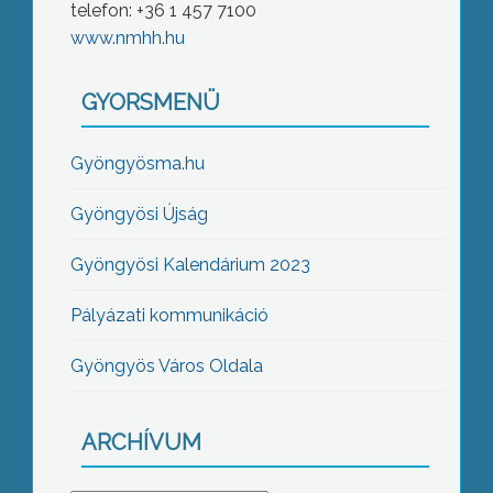
telefon: +36 1 457 7100
www.nmhh.hu
GYORSMENÜ
Gyöngyösma.hu
Gyöngyösi Újság
Gyöngyösi Kalendárium 2023
Pályázati kommunikáció
Gyöngyös Város Oldala
ARCHÍVUM