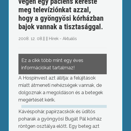
végén egy páciens kereste
meg televíziónkat azzal,
hogy a gyöngyösi kórházban
bajok vannak a tisztasággal.
2008. 12. 08.
||
||
Hírek - Aktuális
Ez a cikk több mint egy éves
információkat tartalmaz!
A Hospinvest azt állítja: a felújítások
miatt átmeneti nehézségek vannak, de
dolgoznak a megoldáson és a betegek
megértését kérik.
Kávéspohár, papírzacskók és üdítős
poharak a gyöngyösi Bugát Pál kórház
röntgen osztálya előtt. Egy beteg azt