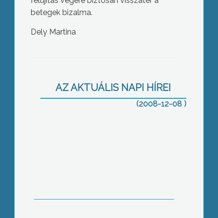
felújítás végére biztosan visszatér a
betegek bizalma.
Dely Martina
Felrobbant Gyöngyössolymoson egy
illegális összeszerelt pálinkafőző
készülék
AZ AKTUÁLIS NAPI HÍREI
(2008-12-08 )
A bányász hősökre emlékeztek a
visontai bányaüzemnél Borbála Napja
alkalmából