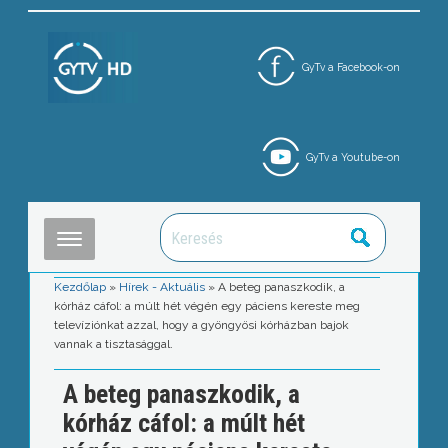
GyTv a Facebook-on
GyTv a Youtube-on
Kezdőlap
»
Hírek - Aktuális
»
A beteg panaszkodik, a
kórház cáfol: a múlt hét végén egy páciens kereste meg
televíziónkat azzal, hogy a gyöngyösi kórházban bajok
vannak a tisztasággal.
A beteg panaszkodik, a
kórház cáfol: a múlt hét