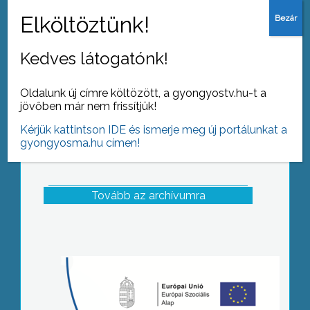
Ülésezett Gyöngyös város Helyi
Védelmi bizottsága
Kedves látogatónk!
Oldalunk új címre költözött, a gyongyostv.hu-t a
jövőben már nem frissítjük!
Kérjük kattintson IDE és ismerje meg új portálunkat a
gyongyosma.hu címen!
Tovább az archívumra