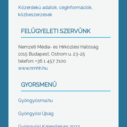
Közérdekű adatok, céginformációk,
közbeszerzések
FELÜGYELETI SZERVÜNK
Nemzeti Média- és Hírközlési Hatóság
1015 Budapest, Ostrom u. 23-25
telefon: +36 1 457 7100
www.nmhh.hu
GYORSMENÜ
Gyöngyösma.hu
Gyöngyösi Újság
Gyöngyösi Kalendárium 2023