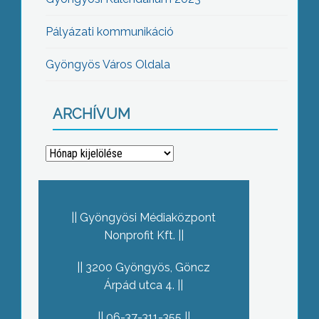
Pályázati kommunikáció
Gyöngyös Város Oldala
ARCHÍVUM
Archívum
Gyöngyösi Médiaközpont
Nonprofit Kft.
3200 Gyöngyös, Göncz
Árpád utca 4.
06-37-311-355