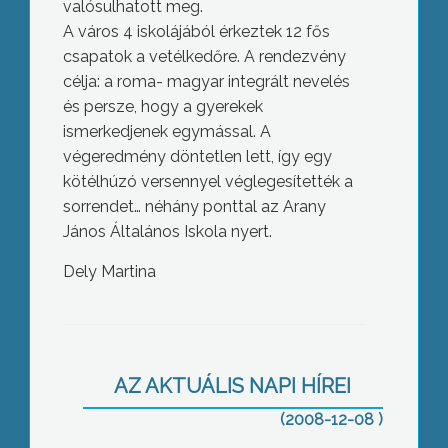
valósulhatott meg.
A város 4 iskolájából érkeztek 12 fős
csapatok a vetélkedőre. A rendezvény
célja: a roma- magyar integrált nevelés
és persze, hogy a gyerekek
ismerkedjenek egymással. A
végeredmény döntetlen lett, így egy
kötélhúzó versennyel véglegesítették a
sorrendet… néhány ponttal az Arany
János Általános Iskola nyert.
Dely Martina
Felrobbant Gyöngyössolymoson egy
illegális összeszerelt pálinkafőző
AZ AKTUÁLIS NAPI HÍREI
készülék
(2008-12-08 )