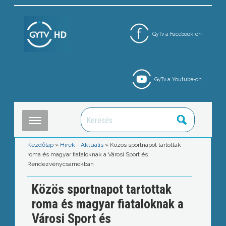
GyTv a Facebook-on
GyTv a Youtube-on
Kezdőlap
»
Hírek - Aktuális
»
Közös sportnapot tartottak
roma és magyar fiataloknak a Városi Sport és
Rendezvénycsarnokban
Közös sportnapot tartottak
roma és magyar fiataloknak a
Városi Sport és