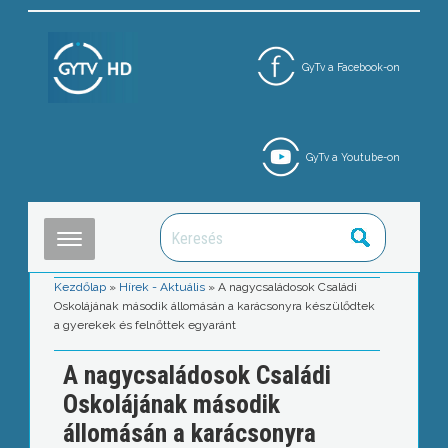
GyTv a Facebook-on
GyTv a Youtube-on
Kezdőlap
»
Hírek - Aktuális
»
A nagycsaládosok Családi
Oskolájának második állomásán a karácsonyra készülődtek
a gyerekek és felnőttek egyaránt
A nagycsaládosok Családi
Oskolájának második
állomásán a karácsonyra