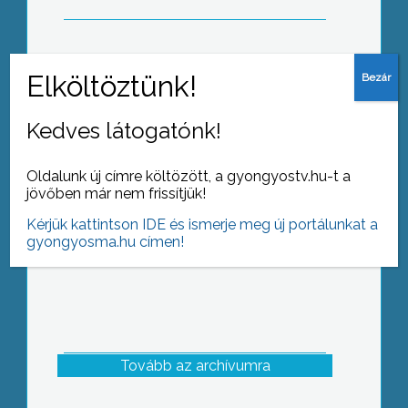
2008 a \”Biblia éve”. Ennek kapcsán
rendezték meg Gyöngyösön is a 66-
Kedves látogatónk!
os út interaktív kiállítást, ahol a Biblia
történetével, kialakulásával ismertetik
meg az érdeklődőket játékos
Oldalunk új címre költözött, a gyongyostv.hu-t a
formában
jövőben már nem frissítjük!
Kérjük kattintson IDE és ismerje meg új portálunkat a
gyongyosma.hu címen!
Tovább az archívumra