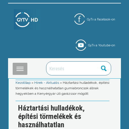
GyTv a Facebook-on
GyTv a Youtube-on
Kezdőlap
»
Hírek - Aktuális
»
Háztartási hulladékok, építési
törmelékek és használhatatlan gumiabroncsok állnak
hegyekben a Kenyérgyár úti garázssor mögött
Háztartási hulladékok,
építési törmelékek és
használhatatlan