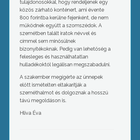
tulajdonosokkal, hogy rendeljenek egy
közös zárható konténert, ami évente
800 forintba kerülne fejenként, de nem
működnek együtt a szomszédok. A
szemétben talált iratok névvel és
címmel sem minősülnek
bizonyítékoknak. Pedig van lehetőség a
felesleges és használhatatlan
hulladékoktól legálisan megszabadulni.
A szakember megígérte az ünnepek
előtt ismételten eltakarítják a
szeméthalmot és dolgoznak a hosszú
távú megoldáson is.
Hliva Éva
Állítólagos tartozások miatt
Gyöngyösön is demonstrált a
Vállalkozók Érdekvédelmi