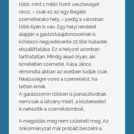
több, mint 1 millió forint veszteséget
okoz, – csak ez az egy illegális
szemétlerakó hely, – pedig a városban
több ilyen is van. Egy helyi rendelet
alapján a garázstulajdonosoknak is
kötelező negyedévente 25 liter hulladék
elszállíttatása. Ez a helyzet azonban
tarthatatlan. Mindig akad olyan, aki
ismételten szemetel. Kása János
elmondta abban az esetben tudják csak
felelősségre vonni a szemetelőt, ha
tetten érnék.
A garázssoron többen is panaszkodnak,
nemcsak a látvány miatt, a közlekedést
is nehezítik a szemétdombok.
A megoldás még nem született meg. Az
önkormányzat már próbált beszélni a