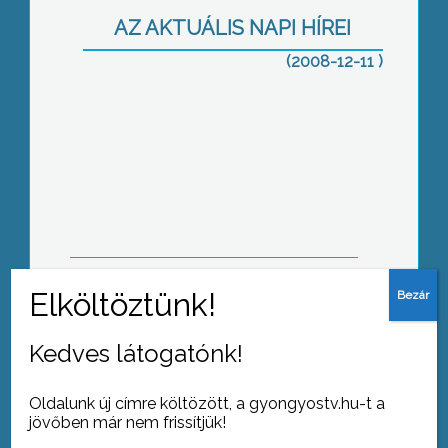
Szövetségének csaknem félszáz
AZ AKTUÁLIS NAPI HÍREI
embere
(2008-12-11 )
A mai válság megoldására nem lehet
eszköz az adócsökkentés – véli
Wiener György, a Baloldali Esték
legutóbbi vendége
Önkormányzati elismerésben részesült
a Gyöngyösi Kapitányság két
Kedves látogatónk!
dolgozója, Kállai Tímea és Kis Róbert
Oldalunk új címre költözött, a gyongyostv.hu-t a
jövőben már nem frissítjük!