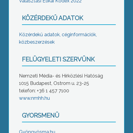
Választási Etikai Kódex 2022
KÖZÉRDEKŰ ADATOK
Közérdekű adatok, céginformációk,
közbeszerzések
FELÜGYELETI SZERVÜNK
Nemzeti Média- és Hírközlési Hatóság
1015 Budapest, Ostrom u. 23-25
telefon: +36 1 457 7100
www.nmhh.hu
GYORSMENÜ
Gyöngyösma.hu