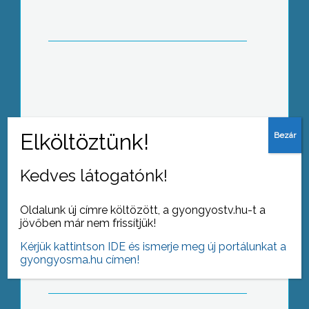
Nyílt napot tartottak a Károly Róbert
Főiskolán
Kedves látogatónk!
Oldalunk új címre költözött, a gyongyostv.hu-t a
Teát és kalácsot osztottak a
jövőben már nem frissítjük!
gyöngyösi liberálisok tegnap a város
Kérjük kattintson IDE és ismerje meg új portálunkat a
Fő terén
gyongyosma.hu címen!