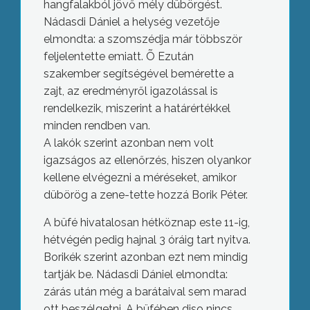
hangfalakból jövő mély dübörgést.
Nádasdi Dániel a helység vezetője
elmondta: a szomszédja már többször
feljelentette emiatt. Õ Ezután
szakember segítségével bemérette a
zajt, az eredményről igazolással is
rendelkezik, miszerint a határértékkel
minden rendben van.
A lakók szerint azonban nem volt
igazságos az ellenőrzés, hiszen olyankor
kellene elvégezni a méréseket, amikor
dübörög a zene-tette hozzá Borik Péter.
A büfé hivatalosan hétköznap este 11-ig,
hétvégén pedig hajnal 3 óráig tart nyitva.
Borikék szerint azonban ezt nem mindig
tartják be. Nádasdi Dániel elmondta:
zárás után még a barátaival sem marad
ott beszélgetni. A büfében diso nincs,