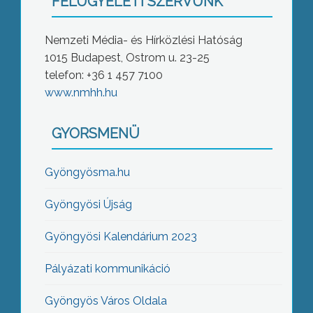
FELÜGYELETI SZERVÜNK
Nemzeti Média- és Hírközlési Hatóság
1015 Budapest, Ostrom u. 23-25
telefon: +36 1 457 7100
www.nmhh.hu
GYORSMENÜ
Gyöngyösma.hu
Gyöngyösi Újság
Gyöngyösi Kalendárium 2023
Pályázati kommunikáció
Gyöngyös Város Oldala