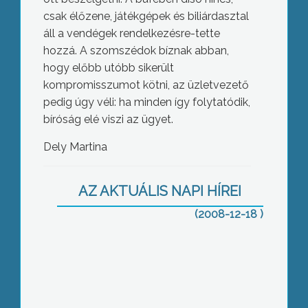
csak élőzene, játékgépek és biliárdasztal
áll a vendégek rendelkezésre-tette
hozzá. A szomszédok bíznak abban,
hogy előbb utóbb sikerült
kompromisszumot kötni, az üzletvezető
pedig úgy véli: ha minden így folytatódik,
bíróság elé viszi az ügyet.
Dely Martina
Lövöldözésről kaptak bejelentést egy
jászárokszállási tanyáról a rendőrök,
akik a helyszínre érkezve három férfit
AZ AKTUÁLIS NAPI HÍREI
tartóztattak le
(2008-12-18 )
A Mátrai Erőmű területén egy éve
működik a Látogatóközpont