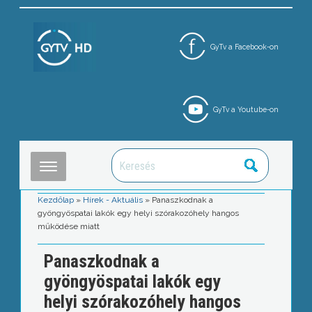
GyTv a Facebook-on
GyTv a Youtube-on
Kezdőlap
»
Hírek - Aktuális
»
Panaszkodnak a
gyöngyöspatai lakók egy helyi szórakozóhely hangos
működése miatt
Panaszkodnak a
gyöngyöspatai lakók egy
helyi szórakozóhely hangos