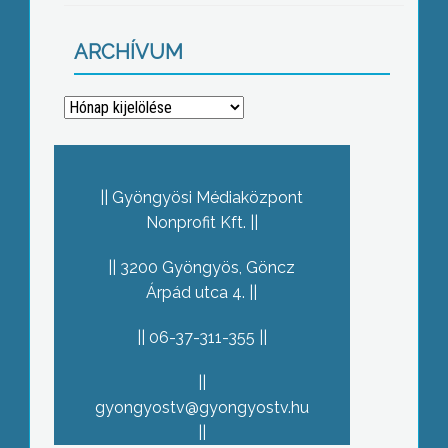
ARCHÍVUM
Archívum
Gyöngyösi Médiaközpont
Nonprofit Kft.
3200 Gyöngyös, Göncz
Árpád utca 4.
06-37-311-355
gyongyostv@gyongyostv.hu