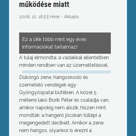
működése miatt
2008. 12. 18.
||
||
Hírek - Aktuális
Ez a cikk több mint egy éves
információkat tartalmaz!
A tulaj elmondta: a vádakkal ellentétben
minden rendben van az üzemeltetéssel.
Dübörgő zene, hangoskodó és
szemetelő vendégek egy
Gyöngyöspatai büfében. A közel 5
méterre lakó Borik Péter és családja van,
amikor napokig nem alszik, hiszen mint
mondták: a hangerő jócskán túllépi a
megengedett decibelt. Amikor a zene
nem hangos, olyankor is érezni a