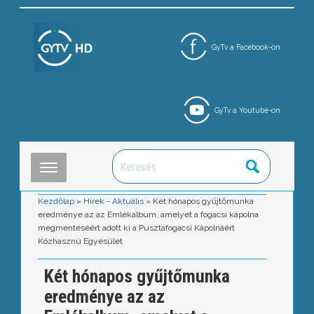
GyTv a Facebook-on
GyTv a Youtube-on
Kezdőlap
»
Hírek - Aktuális
»
Két hónapos gyűjtőmunka
eredménye az az Emlékalbum, amelyet a fogacsi kápolna
megmentéséért adott ki a Pusztafogacsi Kápolnáért
Közhasznú Egyesület
Két hónapos gyűjtőmunka
eredménye az az