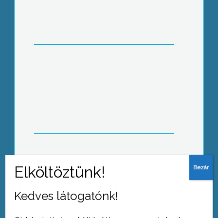
A havas tél ideális körülményeket
teremt a fakitermeléshez a Mátrában
Kigyulladt egy garázs a Duranda
területén ma délelőtt
Kedves látogatónk!