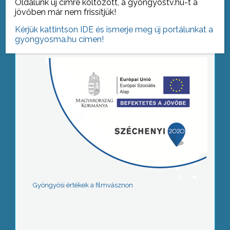
Oldalunk új címre költözött, a gyongyostv.hu-t a
jövőben már nem frissítjük!
Tovább az archívumra
Kérjük kattintson IDE és ismerje meg új portálunkat a
gyongyosma.hu címen!
Gyöngyösi értékek a filmvásznon