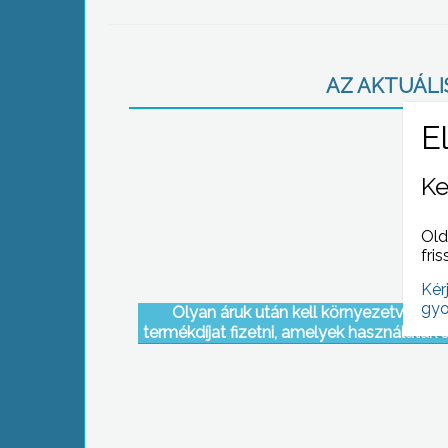
AZ AKTUÁLIS
Ke
Old
fris
Kér
gyo
Olyan áruk után kell környezetvédelm
termékdíjat fizetni, amelyek használatuk 
veszélyeztetik környezetünket, illetve 
hulladékká válva lehetnek veszélyese