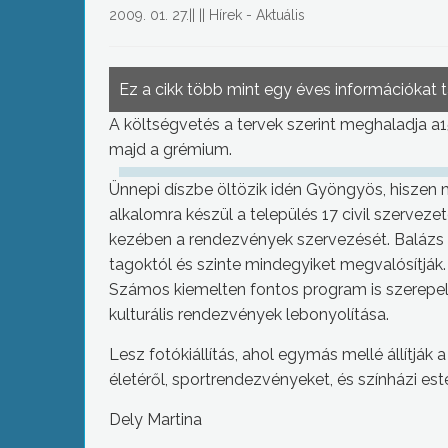
2009. 01. 27.
||
||
Hírek - Aktuális
Ez a cikk több mint egy éves információkat 
A költségvetés a tervek szerint meghaladja a15 
majd a grémium.
Ünnepi díszbe öltözik idén Gyöngyös, hiszen m
alkalomra készül a település 17 civil szervezet
kezében a rendezvények szervezését. Balázs 
tagoktól és szinte mindegyiket megvalósítják.
Számos kiemelten fontos program is szerepel 
kulturális rendezvények lebonyolítása.
Lesz fotókiállítás, ahol egymás mellé állítják a
életéről, sportrendezvényeket, és színházi esték
Dely Martina