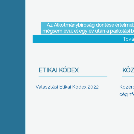
Az Alkotmánybíróság döntése értelmé
mégsem évül el egy év után a parkolási b
Tová
ETIKAI KÓDEX
KÖZ
Választási Etikai Kódex 2022
Közér
céginf