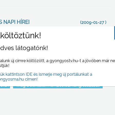
 NAPI HÍREI
(2009-01-27 )
dves látogatónk!
alunk új címre költözött, a gyongyostv.hu-t a jövőben már n
sítjük!
jük kattintson IDE és ismerje meg új portálunkat a
ngyosma.hu címen!
i
Magyarországon első alkalommal rendezték
során
meg a síoktatók nemzetközi kongresszusát
amik
k