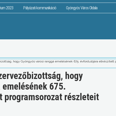
rium 2023
Pályázati kommunikáció
Gyöngyös Város Oldala
bizottság, hogy Gyöngyös városi ranggá emelésének 675. évfordulójára elkészített 
szervezőbizottság, hogy
á emelésének 675.
tt programsorozat részleteit