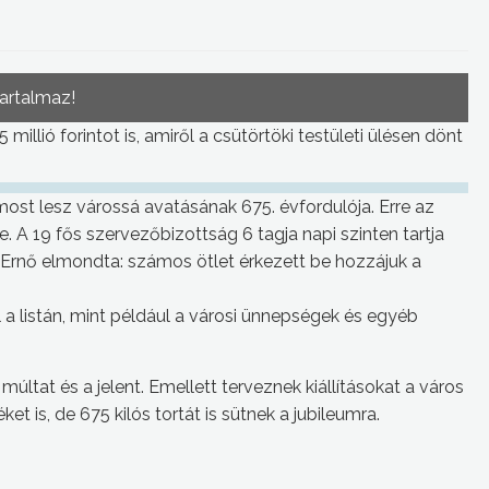
tartalmaz!
millió forintot is, amiről a csütörtöki testületi ülésen dönt
ost lesz várossá avatásának 675. évfordulója. Erre az
e. A 19 fős szervezőbizottság 6 tagja napi szinten tartja
Ernő elmondta: számos ötlet érkezett be hozzájuk a
a listán, mint például a városi ünnepségek és egyéb
 múltat és a jelent. Emellett terveznek kiállításokat a város
et is, de 675 kilós tortát is sütnek a jubileumra.