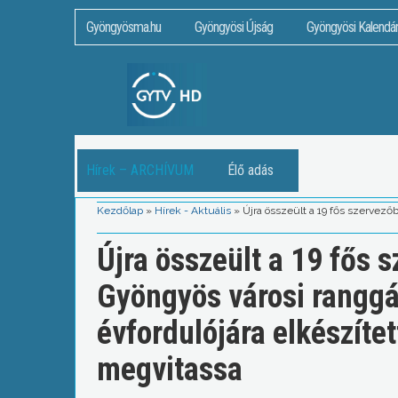
Gyöngyösma.hu
Gyöngyösi Újság
Gyöngyösi Kalendá
Hírek – ARCHÍVUM
Élő adás
Kezdőlap
»
Hírek - Aktuális
»
Újra összeült a 19 fős szervező
Újra összeült a 19 fős 
Gyöngyös városi rangg
évfordulójára elkészíte
megvitassa