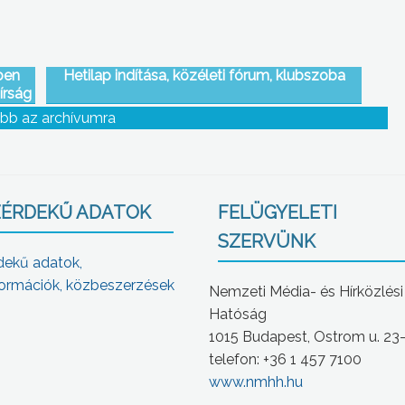
ben
Hetilap indítása, közéleti fórum, klubszoba
írság
bb az archívumra
ÉRDEKŰ ADATOK
FELÜGYELETI
SZERVÜNK
dekű adatok,
ormációk, közbeszerzések
Nemzeti Média- és Hírközlési
Hatóság
1015 Budapest, Ostrom u. 23
telefon: +36 1 457 7100
www.nmhh.hu