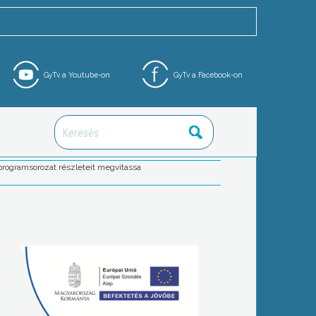
GyTv a Youtube-on
GyTv a Facebook-on
programsorozat részleteit megvitassa