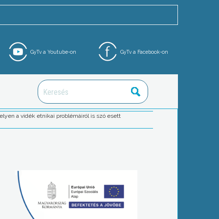
GyTv a Youtube-on
GyTv a Facebook-on
yen a vidék etnikai problémáiról is szó esett