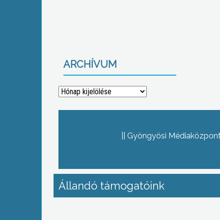
ARCHÍVUM
Archívum
Gyöngyösi Médiaközpont 
Állandó támogatóink