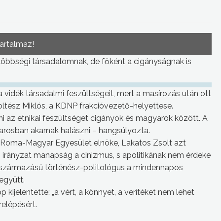
tartalmaz!
többségi társadalomnak, de főként a cigányságnak is
vidék társadalmi feszültségeit, mert a masírozás után ott
oltész Miklós, a KDNP frakcióvezető-helyettese.
ani az etnikai feszültséget cigányok és magyarok között. A
arosban akarnak halászni – hangsúlyozta.
Roma-Magyar Egyesület elnöke, Lakatos Zsolt azt
irányzat manapság a cinizmus, s apolitikának nem érdeke
ny származású történész-politológus a mindennapos
együtt.
kijelentette: „a vért, a könnyet, a verítéket nem lehet
relépésért.