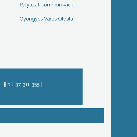
Pályázati kommunikáció
Gyöngyös Város Oldala
06-37-311-355