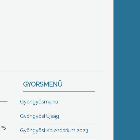
GYORSMENÜ
Gyöngyösma.hu
Gyöngyösi Újság
-25
Gyöngyösi Kalendárium 2023