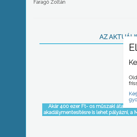
Faragó Zoltán
AZ AKTUÁLIS
Ke
Old
fris
Kér
gyo
Akár 400 ezer Ft- os műszaki átalakítás
akadálymentesítésre is lehet pályázni, a M
Szeretetszolgálat által meghirdetett Idős
lakásprogram keretében