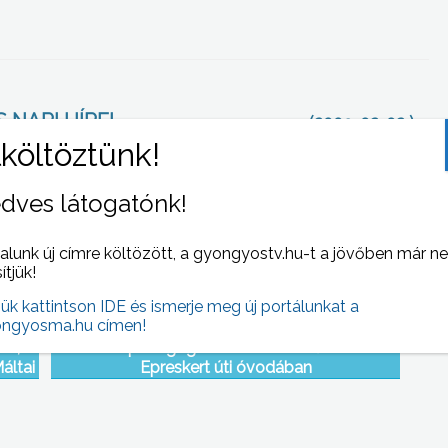
 NAPI HÍREI
(2009-02-02 )
dves látogatónk!
alunk új címre költözött, a gyongyostv.hu-t a jövőben már n
sítjük!
jük kattintson IDE és ismerje meg új portálunkat a
ngyosma.hu címen!
ra,
A drámapedagógiáról tartottak előadást az
áltai
Epreskert úti óvodában
barát