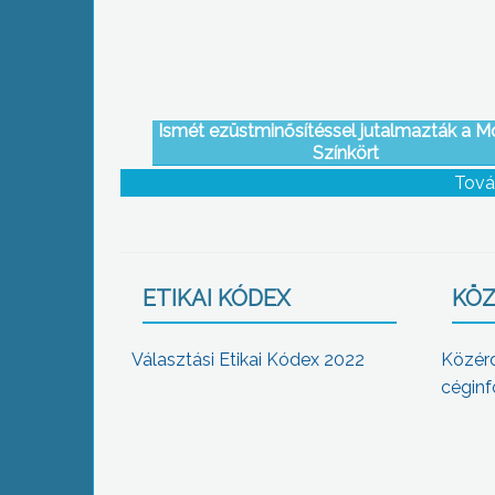
Ismét ezüstminősítéssel jutalmazták a M
Színkört
Tová
ETIKAI KÓDEX
KÖZ
Választási Etikai Kódex 2022
Közér
céginf