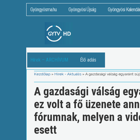
Gyöngyösma.hu
Gyöngyösi Újság
Gyöngyösi Kalendá
Hírek – ARCHÍVUM
Élő adás
Kezdőlap
»
Hírek - Aktuális
»
A gazdasági válság egyaránt súj
A gazdasági válság egy
ez volt a fő üzenete an
fórumnak, melyen a vidé
esett