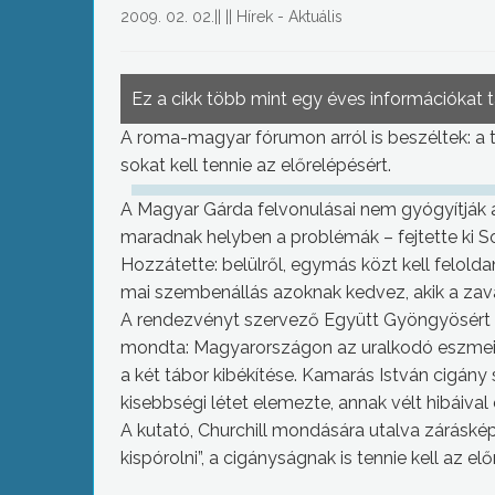
2009. 02. 02.
||
||
Hírek - Aktuális
Ez a cikk több mint egy éves információkat 
A roma-magyar fórumon arról is beszéltek: a 
sokat kell tennie az előrelépésért.
A Magyar Gárda felvonulásai nem gyógyítják a 
maradnak helyben a problémák – fejtette ki S
Hozzátette: belülről, egymás közt kell felold
mai szembenállás azoknak kedvez, akik a zav
A rendezvényt szervező Együtt Gyöngyösért 
mondta: Magyarországon az uralkodó eszmei 
a két tábor kibékítése. Kamarás István cigá
kisebbségi létet elemezte, annak vélt hibáival 
A kutató, Churchill mondására utalva zárásképp 
kispórolni”, a cigányságnak is tennie kell az elő