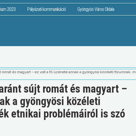
rium 2023
Pályázati kommunikáció
Gyöngyös Város Oldala
t romát és magyart – ez volt a fő üzenete annak a gyöngyösi közéleti fórumnak, mel
aránt sújt romát és magyart –
nak a gyöngyösi közéleti
k etnikai problémáiról is szó