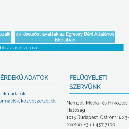
ozaik
43 kiselsőst avattak az Egressy Béni Általános
Iskolában
bb az archívumra
ÉRDEKŰ ADATOK
FELÜGYELETI
SZERVÜNK
dekű adatok,
ormációk, közbeszerzések
Nemzeti Média- és Hírközlési
Hatóság
1015 Budapest, Ostrom u. 23
telefon: +36 1 457 7100