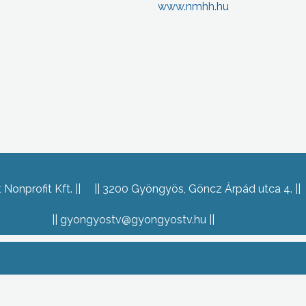
www.nmhh.hu
Nonprofit Kft.
3200 Gyöngyös, Göncz Árpád utca 4.
gyongyostv@gyongyostv.hu