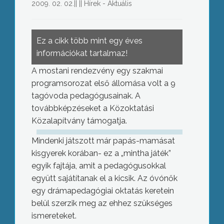
2009. 02. 02.
||
||
Hírek - Aktuális
Ez a cikk több mint egy éves
információkat tartalmaz!
A mostani rendezvény egy szakmai
programsorozat első állomása volt a 9
tagóvoda pedagógusainak. A
továbbképzéseket a Közoktatási
Közalapítvány támogatja.
Mindenki játszott már papás-mamásat
kisgyerek korában- ez a „mintha játék”
egyik fajtája, amit a pedagógusokkal
együtt sajátítanak el a kicsik. Az óvónők
egy drámapedagógiai oktatás keretein
belül szerzik meg az ehhez szükséges
ismereteket.