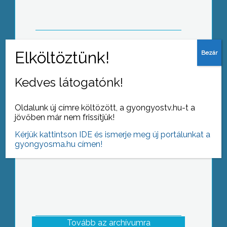
43 kiselsőst avattak az Egressy Béni
Kedves látogatónk!
Általános Iskolában
Oldalunk új címre költözött, a gyongyostv.hu-t a
jövőben már nem frissítjük!
Kérjük kattintson IDE és ismerje meg új portálunkat a
gyongyosma.hu címen!
Tovább az archívumra