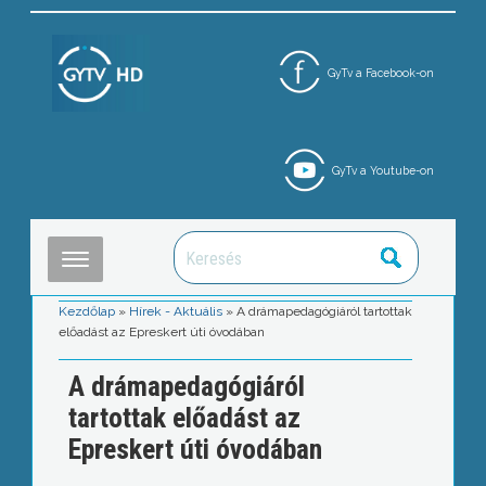
GyTv a Facebook-on
GyTv a Youtube-on
Kezdőlap
»
Hírek - Aktuális
»
A drámapedagógiáról tartottak
előadást az Epreskert úti óvodában
A drámapedagógiáról
tartottak előadást az
Epreskert úti óvodában