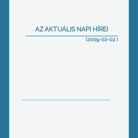
A gazdasági válság egyaránt sújt
romát és magyart – ez volt a fő
üzenete annak a gyöngyösi közéleti
AZ AKTUÁLIS NAPI HÍREI
fórumnak, melyen a vidék etnikai
problémáiról is szó esett
(2009-02-02 )
Akár 400 ezer Ft- os műszaki
átalakításra, akadálymentesítésre is
lehet pályázni, a Máltai
Szeretetszolgálat által meghirdetett
Idősbarát lakásprogram keretében
Ismét ezüstminősítéssel jutalmazták a
Mozaik Színkört