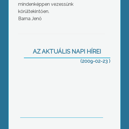
mindenképpen vezessünk
körültekintően.
Barna Jenő
Határozott intézkedésre szólította fel
a rendőröket az igazságügyi miniszter
AZ AKTUÁLIS NAPI HÍREI
(2009-02-23 )
Intenzíven havazott térségünkben,
havasak a mellékutak