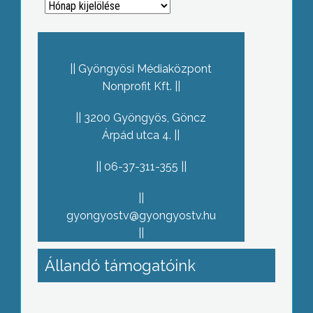
Archívum
Gyöngyösi Médiaközpont
Nonprofit Kft.
3200 Gyöngyös, Göncz
Árpád utca 4.
06-37-311-355
gyongyostv@gyongyostv.hu
Állandó támogatóink