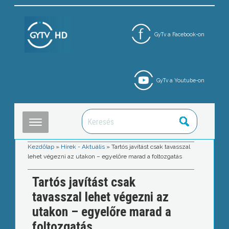
GyTv a Facebook-on
GyTv a Youtube-on
Kezdőlap
»
Hírek - Aktuális
»
Tartós javítást csak tavasszal
lehet végezni az utakon – egyelőre marad a foltozgatás
Tartós javítást csak
tavasszal lehet végezni az
utakon – egyelőre marad a
foltozgatás