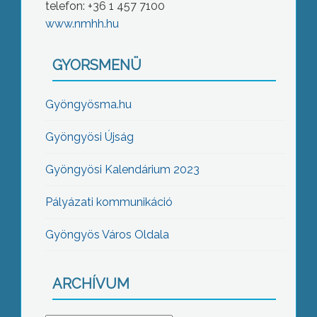
telefon: +36 1 457 7100
www.nmhh.hu
GYORSMENÜ
Gyöngyösma.hu
Gyöngyösi Újság
Gyöngyösi Kalendárium 2023
Pályázati kommunikáció
Gyöngyös Város Oldala
ARCHÍVUM