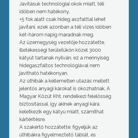
Javításuk technológiai okok miatt, téli
időben nem hatékony.
+5 fok alatt csak hideg aszfalttal lehet
javítani, ezek azonban a téli vizes időben
két-három napig maradnak meg.
Az üzemegység vezetője hozzátette,
illetékességi területükön közel 3000
kátyút tartanak nyilván, ez a mennyiség
hidegaszfaltos technológiával nem
javítható hatékonyan.
Az úthibák a kellemetlen utazás mellett
jelentős anyagi károkat is okozhatnak. A
Magyar Közút Kht. rendelkezi felelősség
biztosítással, így akinek anyagi kára
keletkezik egy kátyú miatt, számíthat
kártérítésre.
A szakértő hozzátette: figyeljük az
úthibákra figyelmeztető táblát, és