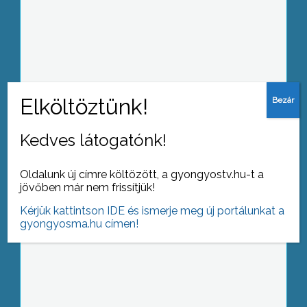
Február 20-al lezárult a középiskolai
jelentkezések határideje
Kedves látogatónk!
Első alkalommal adott otthont a
városbálnak a Mátra Művelődési
Oldalunk új címre költözött, a gyongyostv.hu-t a
Központ
jövőben már nem frissítjük!
Kérjük kattintson IDE és ismerje meg új portálunkat a
gyongyosma.hu címen!