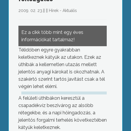
2009. 02. 23.
||
||
Hírek - Aktuális
Ez a cikk több mint egy éves
információkat tartalmaz!
Télidőben egyre gyakrabban
keletkeznek kátyúk az utakon. Ezek az
úthibák a kellemetlen utazás mellett
jelentős anyagi károkat is okozhatnak. A
szakértő szerint tartós javítást csak a tél
végén lehet elérni.
A felületi úthibákon keresztül a
csapadékvíz beszivárog az alsóbb
rétegekbe, és a napi hőingadozás, a
jelentős forgalmi terhelés következtében
kátyúk keletkeznek.