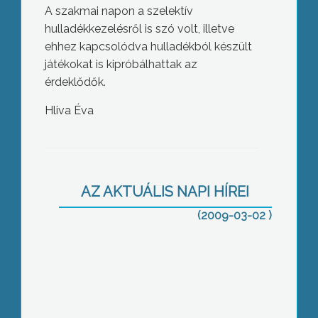
A szakmai napon a szelektív
hulladékkezelésről is szó volt, illetve
ehhez kapcsolódva hulladékból készült
játékokat is kipróbálhattak az
érdeklődők.
Hliva Éva
Megrongáltak egy éttermet a
hétvégén Mátraházán – tudatta a
vendéglátóhelyet üzemeltető család
AZ AKTUÁLIS NAPI HÍREI
egyik tagja
(2009-03-02 )
Egy éve folynak a plazmafáklya-
kísérletek Gyöngyösön