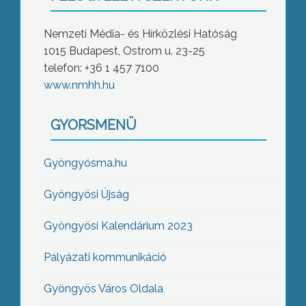
Nemzeti Média- és Hírközlési Hatóság
1015 Budapest, Ostrom u. 23-25
telefon: +36 1 457 7100
www.nmhh.hu
GYORSMENÜ
Gyöngyösma.hu
Gyöngyösi Újság
Gyöngyösi Kalendárium 2023
Pályázati kommunikáció
Gyöngyös Város Oldala