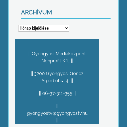
ARCHÍVUM
Archívum
Gyöngyösi Médiaközpont
Nonprofit Kft.
3200 Gyöngyös, Göncz
Árpád utca 4.
06-37-311-355
gyongyostv@gyongyostv.hu