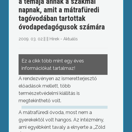
a témája annak a szakmai
napnak, amit a mátrafüredi
tagóvodában tartottak
óvodapedagógusok számára
2009. 03. 02.
||
||
Hírek - Aktuális
Ez a cikk több mint egy éves
információkat tartalmaz!
A rendezvényen az ismeretterjesztő
előadások mellett, több
természetvédelmi kiállítás is
megtekinthető volt.
A mátrafüredi óvoda, most nem a
gyerekektől volt hangos. Az intézmény,
ami egyébként tavaly a elnyerte a „Zöld