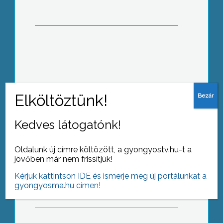
A 32. alkalommal megrendezett
Utazás kiállítással párhuzamosan
rendezték meg az I. Európai Leader
expót a budapesti Vásárvárosban
Kedves látogatónk!
Oldalunk új címre költözött, a gyongyostv.hu-t a
1 millió 200 ezer forint támogatást
jövőben már nem frissítjük!
kapott a jászárokszállási
mentőszolgálat a helyi
Kérjük kattintson IDE és ismerje meg új portálunkat a
önkormányzattól
gyongyosma.hu címen!