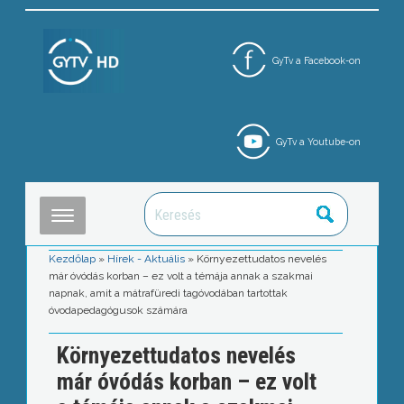
GyTv a Facebook-on
GyTv a Youtube-on
Kezdőlap
»
Hírek - Aktuális
»
Környezettudatos nevelés
már óvódás korban – ez volt a témája annak a szakmai
napnak, amit a mátrafüredi tagóvodában tartottak
óvodapedagógusok számára
Környezettudatos nevelés
már óvódás korban – ez volt