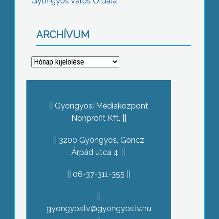
Gyöngyös Város Oldala
ARCHÍVUM
Archívum
Gyöngyösi Médiaközpont
Nonprofit Kft.
3200 Gyöngyös, Göncz
Árpád utca 4.
06-37-311-355
gyongyostv@gyongyostv.hu