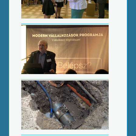
Csőtörések-városszerte
Hősök és mártírok