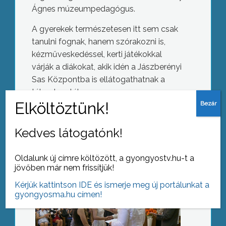
Ágnes múzeumpedagógus.
A gyerekek természetesen itt sem csak
tanulni fognak, hanem szórakozni is,
kézműveskedéssel, kerti játékokkal
várják a diákokat, akik idén a Jászberényi
Sas Központba is ellátogathatnak a
A legjobb városi általános iskola
tábor keretében.
Kedves látogatónk!
AZ AKTUÁLIS NAPI HÍREI
Oldalunk új címre költözött, a gyongyostv.hu-t a
(2016-06-16 )
jövőben már nem frissítjük!
Vállalkozz digitálisan
Kérjük kattintson IDE és ismerje meg új portálunkat a
gyongyosma.hu címen!