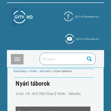
GyTv a Facebook-on
GyTv a Youtube-on
Kezdőlap
»
Hírek - Aktuális
»
Nyári táborok
Nyári táborok
2016. 06. 16.
||
Ollé Elina
||
Hírek - Aktuális