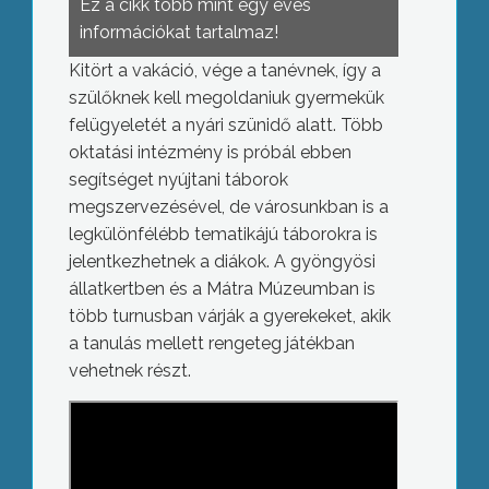
Ez a cikk több mint egy éves
információkat tartalmaz!
Kitört a vakáció, vége a tanévnek, így a
szülőknek kell megoldaniuk gyermekük
felügyeletét a nyári szünidő alatt. Több
oktatási intézmény is próbál ebben
segítséget nyújtani táborok
megszervezésével, de városunkban is a
legkülönfélébb tematikájú táborokra is
jelentkezhetnek a diákok. A gyöngyösi
állatkertben és a Mátra Múzeumban is
több turnusban várják a gyerekeket, akik
a tanulás mellett rengeteg játékban
vehetnek részt.