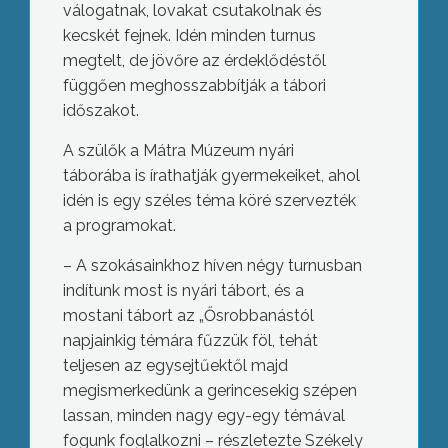
válogatnak, lovakat csutakolnak és
kecskét fejnek. Idén minden turnus
megtelt, de jövőre az érdeklődéstől
függően meghosszabbítják a tábori
időszakot.
A szülők a Mátra Múzeum nyári
táborába is írathatják gyermekeiket, ahol
idén is egy széles téma köré szervezték
a programokat.
– A szokásainkhoz híven négy turnusban
indítunk most is nyári tábort, és a
mostani tábort az „Ősrobbanástól
napjainkig témára fűzzük föl, tehát
teljesen az egysejtűektől majd
megismerkedünk a gerincesekig szépen
lassan, minden nagy egy-egy témával
fogunk foglalkozni – részletezte Székely