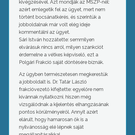
kivégzésével. Azt mondják az MSZP-nél:
azért emlegetik fel az ügyet, mert nem
történt bocsánatkérés, és szerintük a
jobboldalnak már volt elég ideje
kommentálni az ügyet.
Sári István hozzátette: semmilyen
elvárásuk nincs arról, milyen szankciót
érdemelne a vétkes képviselő, ezt a
Polgári Frakció saját döntésére bíznák.
Az ügyben természetesen megkerestük
a jobboldalt is. Dr. Tatár László
frakcióvezető kifejtette: egyelőre nem
kívánnak nyilatkozni, hiszen még
vizsgálódnak a kijelentés elhangzásának
pontos körülményeiről. Annyit azért
elárult, hogy hamarosan ők is a
nyilvánosság elé lépnek saját
megállapításaikkal.