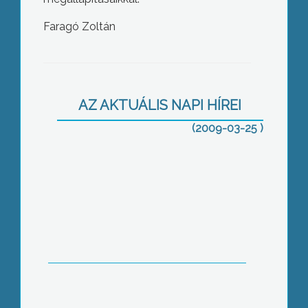
Faragó Zoltán
Az elmúlt 2 évben közel 300 hektár
szőlőre kaptak kivágási támogatást a
nagyrédei gazdák
AZ AKTUÁLIS NAPI HÍREI
(2009-03-25 )
Egy korábban kocsmaként üzemelő
helységet kapott az Együtt
Gyöngyösért Roma- Magyar
Egyesület egy tanoda beindítására