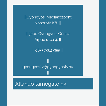
Gyöngyösi Médiaközpont
Nonprofit Kft.
3200 Gyöngyös, Göncz
Árpád utca 4.
06-37-311-355
gyongyostv@gyongyostv.hu
Állandó támogatóink