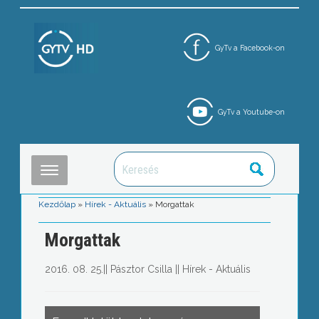
GyTv a Facebook-on
GyTv a Youtube-on
Kezdőlap
»
Hírek - Aktuális
»
Morgattak
Morgattak
2016. 08. 25.
||
Pásztor Csilla
||
Hírek - Aktuális