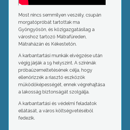
Most nincs semmilyen veszély, csupán
morgatópróbát tartottak ma
Gyöngyösön, és közigazgatásilag a
városhoz tartozó Mátrafüreden,
Mátraházán és Kékestetőn.
A karbantartási munkák elvégzése után
végig járják a 19 helyszínt. A szirénák
próbaüzemeltetésének célja, hogy
ellenőrizzék a riasztó eszközök
működőképességét, ennek végrehajtása
a lakosság biztonságát szolgálja.
A karbantartási és védelmi feladatok
ellátását, a város költségvetéséből
fedezik.