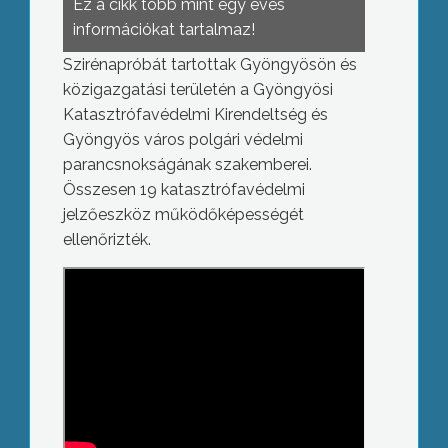
Ez a cikk több mint egy éves
információkat tartalmaz!
Szirénapróbát tartottak Gyöngyösön és
közigazgatási területén a Gyöngyösi
Katasztrófavédelmi Kirendeltség és
Gyöngyös város polgári védelmi
parancsnokságának szakemberei.
Összesen 19 katasztrófavédelmi
jelzőeszköz működőképességét
ellenőrizték.