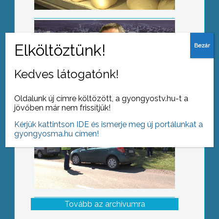
Fokozott ellenőrzés
Kedves látogatónk!
Oldalunk új címre költözött, a gyongyostv.hu-t a
jövőben már nem frissítjük!
Kérjük kattintson IDE és ismerje meg új portálunkat a
gyongyosma.hu címen!
Tovább az archívumra