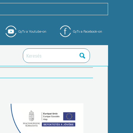
GyTv a Youtube-on
GyTv a Facebook-on