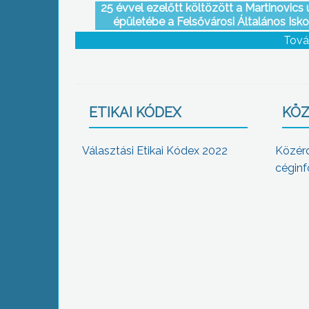
25 évvel ezelőtt költözött a Martinovics 
épületébe a Felsővárosi Általános Isko
Tová
ETIKAI KÓDEX
KÖZ
Választási Etikai Kódex 2022
Közér
céginf