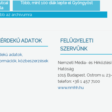
utcai
Több, mint 100 diák lepte el Gyöngyöst
la
bb az archívumra
ÉRDEKŰ ADATOK
FELÜGYELETI
SZERVÜNK
dekű adatok,
ormációk, közbeszerzések
Nemzeti Média- és Hírközlési
Hatóság
1015 Budapest, Ostrom u. 23
telefon: +36 1 457 7100
www.nmhh.hu