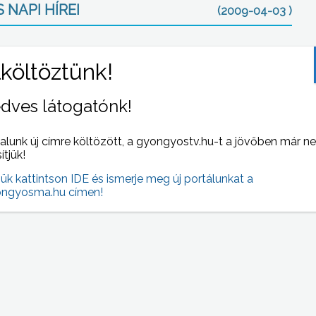
 NAPI HÍREI
(2009-04-03 )
dves látogatónk!
alunk új címre költözött, a gyongyostv.hu-t a jövőben már n
sítjük!
kon
Innovációs díjat kapott az őszi árpa
jük kattintson IDE és ismerje meg új portálunkat a
lmi
nemesítésért és fajtaoltalmi védelméért a
ngyosma.hu címen!
Károly Róbert Főiskola kompolti
kutatóintézete