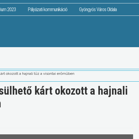
rium 2023
Pályázati kommunikáció
Gyöngyös Város Oldala
kárt okozott a hajnali tűz a visontai erőműben
sülhető kárt okozott a hajnali
n