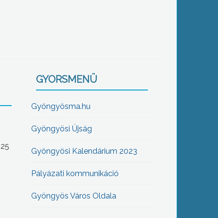
GYORSMENÜ
Gyöngyösma.hu
Gyöngyösi Újság
-25
Gyöngyösi Kalendárium 2023
Pályázati kommunikáció
Gyöngyös Város Oldala