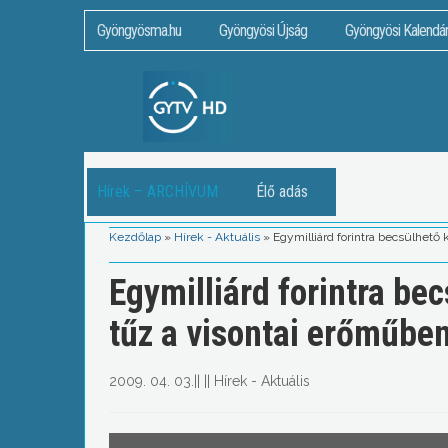
Gyöngyösma.hu
Gyöngyösi Újság
Gyöngyösi Kalendá
Hírek – ARCHÍVUM
Élő adás
Kezdőlap
»
Hírek - Aktuális
»
Egymilliárd forintra becsülhető 
Egymilliárd forintra bec
tűz a visontai erőműbe
2009. 04. 03.
||
||
Hírek - Aktuális