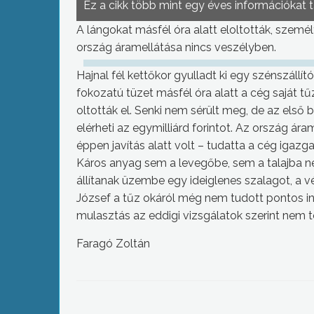
Ez a cikk több mint egy éves információkat 
A lángokat másfél óra alatt eloltották, személ
ország áramellátása nincs veszélyben.
Hajnal fél kettőkor gyulladt ki egy szénszállí
fokozatú tüzet másfél óra alatt a cég saját t
oltották el. Senki nem sérült meg, de az első 
elérheti az egymilliárd forintot. Az ország ára
éppen javítás alatt volt – tudatta a cég igazg
Káros anyag sem a levegőbe, sem a talajba n
állítanak üzembe egy ideiglenes szalagot, a vég
József a tűz okáról még nem tudott pontos inf
mulasztás az eddigi vizsgálatok szerint nem t
Faragó Zoltán