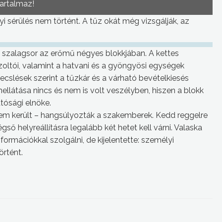
tartalmaz!
yi sérülés nem történt. A tűz okát még vizsgálják, az
tó szalagsor az erőmű négyes blokkjában. A kettes
űzoltói, valamint a hatvani és a gyöngyösi egységek
becslések szerint a tűzkár és a várható bevételkiesés
mellátása nincs és nem is volt veszélyben, hiszen a blokk
atósági elnöke.
em került – hangsúlyozták a szakemberek. Kedd reggelre
ső helyreállításra legalább két hetet kell várni. Valaska
ormációkkal szolgálni, de kijelentette: személyi
örtént.