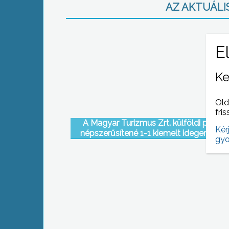
AZ AKTUÁLIS
Ke
Old
fris
A Magyar Turizmus Zrt. külföldi piaco
Kér
népszerűsítené 1-1 kiemelt idegenforga
gyo
termékét