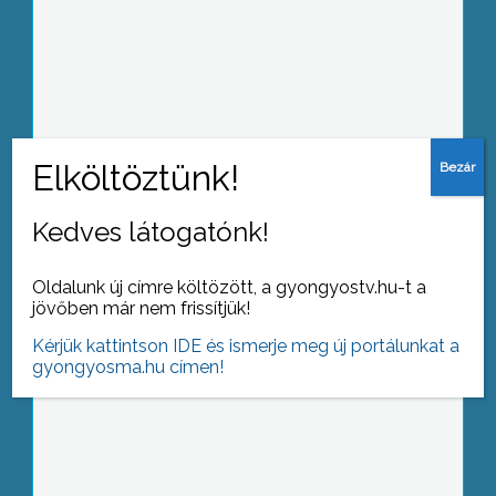
Ma van az egészség világnapja
Kedves látogatónk!
Fennállásának 55. évéhez érkezett a
Gyöngyösi Játékszín, s a vezető
Oldalunk új címre költözött, a gyongyostv.hu-t a
Jankovits Jenő, mint minden 5. évben
jövőben már nem frissítjük!
most is találkozóra hívta a régi tagokat
Kérjük kattintson IDE és ismerje meg új portálunkat a
gyongyosma.hu címen!