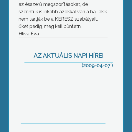
az ésszerű megszorításokat, de
szerintük is inkább azokkal van a baj, akik
nem tartják be a KERESZ szabályait,
őket pedig, meg kell büntetni.
Hliva Éva
Tavasszal beindul a kullancs szezon is
AZ AKTUÁLIS NAPI HÍREI
(2009-04-07 )
Európai listát állítana a gyöngyösi
alapítású Internetes Demokrácia Pártja
s ha bejutnak, havonta váltogatnák
képviselőiket Brüsszelben