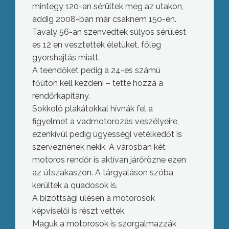
mintegy 120-an sérültek meg az utakon,
addig 2008-ban már csaknem 150-en.
Tavaly 56-an szenvedtek súlyos sérülést
és 12 en vesztették életüket, főleg
gyorshajtás miatt.
A teendőket pedig a 24-es számú
főúton kell kezdeni – tette hozzá a
rendőrkapitány.
Sokkoló plakátokkal hívnák fel a
figyelmet a vadmotorozás veszélyeire,
ezenkívül pedig ügyességi vetélkedőt is
szerveznének nekik. A városban két
motoros rendőr is aktívan járőrözne ezen
az útszakaszon. A tárgyaláson szóba
kerültek a quadosok is.
A bizottsági ülésen a motorosok
képviselői is részt vettek.
Maguk a motorosok is szorgalmazzák