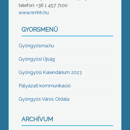
telefon: +36 1 457 7100
www.nmhh.hu
GYORSMENÜ
Gyöngyösma.hu
Gyöngyösi Újság
Gyöngyösi Kalendárium 2023
Pályázati kommunikáció
Gyöngyös Város Oldala
ARCHÍVUM