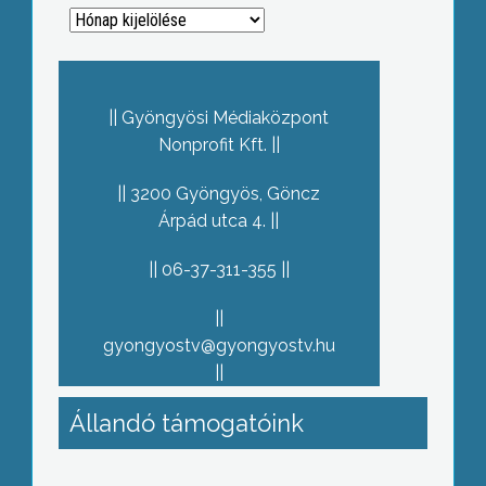
Archívum
Gyöngyösi Médiaközpont
Nonprofit Kft.
3200 Gyöngyös, Göncz
Árpád utca 4.
06-37-311-355
gyongyostv@gyongyostv.hu
Állandó támogatóink