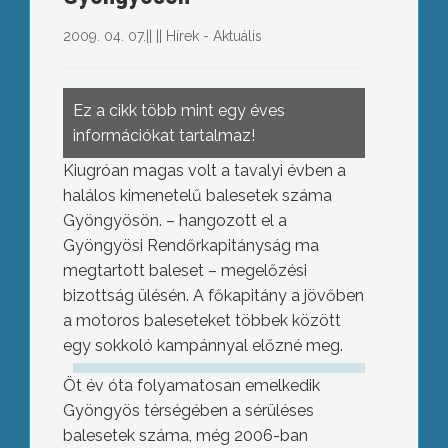
2009. 04. 07.
||
||
Hírek - Aktuális
Ez a cikk több mint egy éves
információkat tartalmaz!
Kiugróan magas volt a tavalyi évben a
halálos kimenetelű balesetek száma
Gyöngyösön. – hangozott el a
Gyöngyösi Rendőrkapitányság ma
megtartott baleset – megelőzési
bizottság ülésén. A főkapitány a jövőben
a motoros baleseteket többek között
egy sokkoló kampánnyal előzné meg.
Öt év óta folyamatosan emelkedik
Gyöngyös térségében a sérüléses
balesetek száma, még 2006-ban