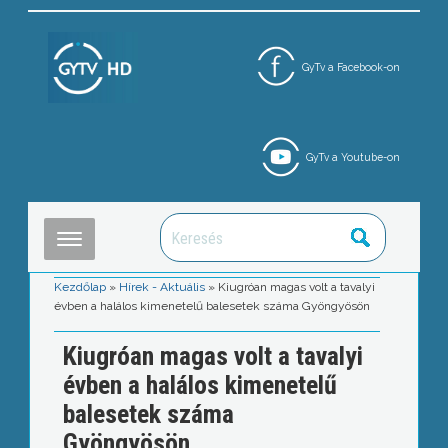
GyTv a Facebook-on
GyTv a Youtube-on
Kezdőlap
»
Hírek - Aktuális
»
Kiugróan magas volt a tavalyi
évben a halálos kimenetelű balesetek száma Gyöngyösön
Kiugróan magas volt a tavalyi
évben a halálos kimenetelű
balesetek száma
Gyöngyösön