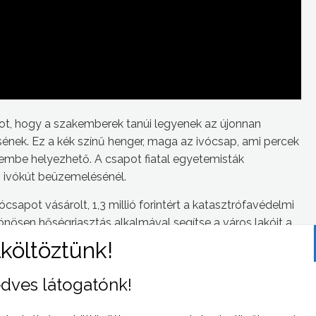
apot, hogy a szakemberek tanúi legyenek az újonnan
ek. Ez a kék színű henger, maga az ivócsap, ami percek
zembe helyezhető. A csapot fiatal egyetemisták
az ivókút beüzemelésénél.
apot vásárolt, 1,3 millió forintért a katasztrófavédelmi
lönösen hőségriasztás alkalmával segítse a város lakóit a
is. Így a Kossuth Lajos utcában, a Könyves Kálmán téren, a
Mátrafüreden a Béke úton helyezik majd ki.
dves látogatónk!
 és a berendezések a tűzoltást nem hátráltatják.