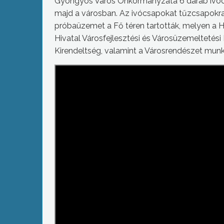
Gyöngyös Város Önkormányzata 6 darab ivócs
majd a városban. Az ivócsapokat tűzcsapokra l
próbaüzemet a Fő téren tartották, melyen a 
Hivatal Városfejlesztési és Városüzemeltetés
Kirendeltség, valamint a Városrendészet munkat