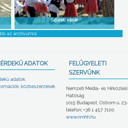
Szüreti vásár
bb az archívumra
ÉRDEKŰ ADATOK
FELÜGYELETI
SZERVÜNK
dekű adatok,
ormációk, közbeszerzések
Nemzeti Média- és Hírközlési
Hatóság
1015 Budapest, Ostrom u. 23
telefon: +36 1 457 7100
www.nmhh.hu