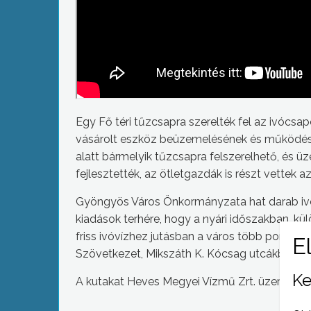
Egy Fő téri tűzcsapra szerelték fel az ivócs
vásárolt eszköz beüzemelésének és működésén
alatt bármelyik tűzcsapra felszerelhető, és ü
fejlesztették, az ötletgazdák is részt vettek 
Gyöngyös Város Önkormányzata hat darab ivócs
kiadások terhére, hogy a nyári időszakban, kü
friss ivóvízhez jutásban a város több pontján 
Szövetkezet, Mikszáth K. Kócsag utcákban és 
Ke
A kutakat Heves Megyei Vízmű Zrt. üzemelteti,