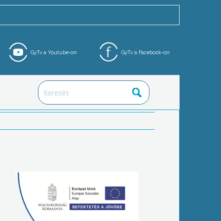
GyTv a Youtube-on
GyTv a Facebook-on