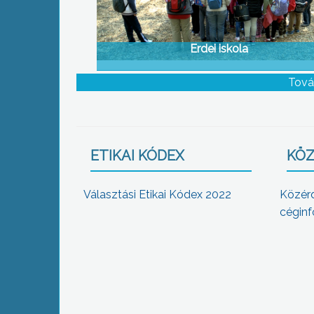
Erdei iskola
Tová
ETIKAI KÓDEX
KÖZ
Választási Etikai Kódex 2022
Közér
céginf