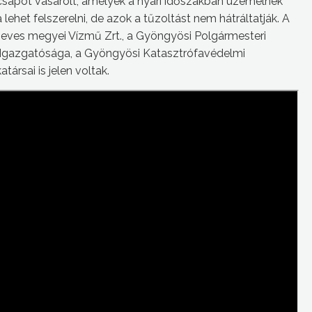
apot vásárolt, amelyek a nyári időszakban üzemelnek
ehet felszerelni, de azok a tűzoltást nem hátráltatják. A
Heves megyei Vízmű Zrt., a Gyöngyösi Polgármesteri
i Igazgatósága, a Gyöngyösi Katasztrófavédelmi
ársai is jelen voltak.