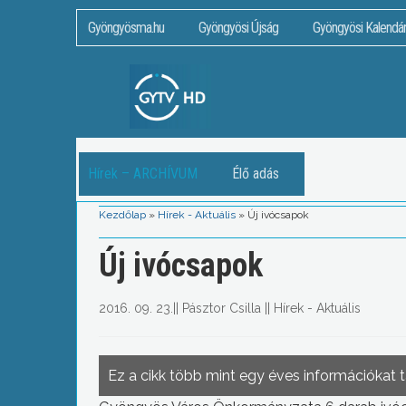
Gyöngyösma.hu
Gyöngyösi Újság
Gyöngyösi Kalendá
Hírek – ARCHÍVUM
Élő adás
Kezdőlap
»
Hírek - Aktuális
»
Új ivócsapok
Új ivócsapok
2016. 09. 23.
||
Pásztor Csilla
||
Hírek - Aktuális
Ez a cikk több mint egy éves információkat 