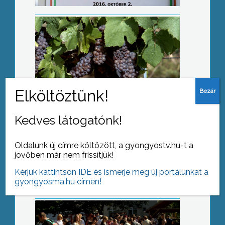
Erdészeti nyílt nap
Kedves látogatónk!
Oldalunk új címre költözött, a gyongyostv.hu-t a
Mihály-napi vásár
jövőben már nem frissítjük!
Kérjük kattintson IDE és ismerje meg új portálunkat a
gyongyosma.hu címen!