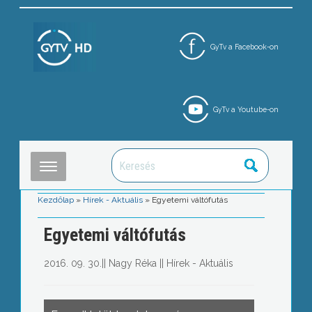
GyTv a Facebook-on
GyTv a Youtube-on
Kezdőlap
»
Hírek - Aktuális
»
Egyetemi váltófutás
Egyetemi váltófutás
2016. 09. 30.
||
Nagy Réka
||
Hírek - Aktuális