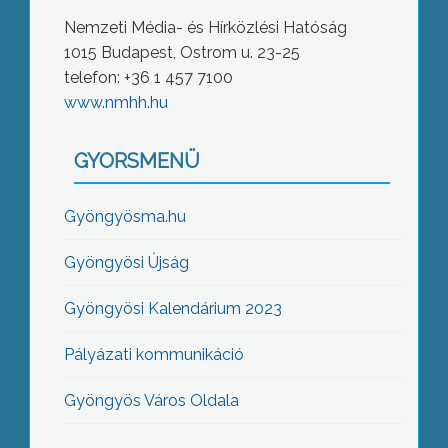
Nemzeti Média- és Hírközlési Hatóság
1015 Budapest, Ostrom u. 23-25
telefon: +36 1 457 7100
www.nmhh.hu
GYORSMENÜ
Gyöngyösma.hu
Gyöngyösi Újság
Gyöngyösi Kalendárium 2023
Pályázati kommunikáció
Gyöngyös Város Oldala