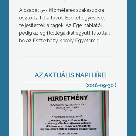
A csapat 5-7 kilométeres szakaszokra
osztotta fel a távot. Ezeket egyesével
teljesítették a tagok. Az Eger táblától
pedig az egri kollégákkal együtt futottak
be az Eszterházy Károly Egyetemig.
Népszavazás
AZ AKTUÁLIS NAPI HÍREI
(2016-09-30 )
Szüret: jó idő, jó termés