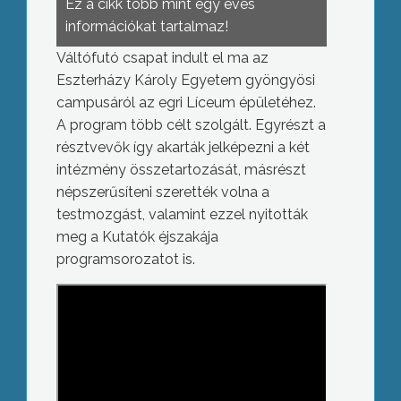
Ez a cikk több mint egy éves
információkat tartalmaz!
Váltófutó csapat indult el ma az
Eszterházy Károly Egyetem gyöngyösi
campusáról az egri Líceum épületéhez.
A program több célt szolgált. Egyrészt a
résztvevők így akarták jelképezni a két
intézmény összetartozását, másrészt
népszerűsíteni szerették volna a
testmozgást, valamint ezzel nyitották
meg a Kutatók éjszakája
programsorozatot is.