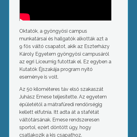
Oktatók, a gyöngyösi campus
munkatársai és hallgatók alkották azt a
9 fős váltó csapatot, akik az Eszterházy
Károly Egyetem gyöngyösi campusáról
az egri Líceumig futottak el. Ez egyben a
Kutatók Éjszakája program nyitó
eseménye is volt.
Az 50 kilométeres táv első szakaszát
Juhász Emese teljesítette. Az egyetem
épületétől a mátrafüredi rendőrségig
kellett elfutnia. Itt adta át a stafétát
váltótársának. Emese rendszeresen
sportol, ezért döntött úgy, hogy
csatlakozik a kis csapathoz.