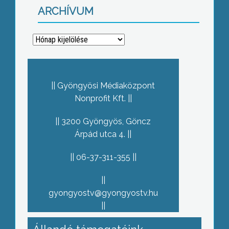
ARCHÍVUM
Archívum
Gyöngyösi Médiaközpont
Nonprofit Kft.
3200 Gyöngyös, Göncz
Árpád utca 4.
06-37-311-355
gyongyostv@gyongyostv.hu